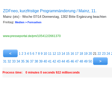
ZDFneo, kurzfristige Programmänderung / Mainz, 11.
Mainz (ots) - Woche 07/14 Donnerstag, 1302 Bitte Ergänzung beachten
Freitag:
Medien > Fernsehen
www.presseportal.de/pm/105412/2661370
1
2
3
4
5
6
7
8
9
10
11
12
13
14
15
16
17
18
19
20
21
22
23
24
31
32
33
34
35
36
37
38
39
40
41
42
43
44
45
46
47
48
49
50
Process time: 0 minutes 0 seconds 922 milliseconds