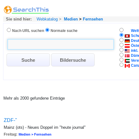
Sie sind hier:
Webkatalog
>
Medien
>
Fernsehen
Nach URL suchen
Normale suche
Welt
Sch
Deu
Öste
inkl
Dän
Vere
Can
Mehr als 2000 gefundene Einträge
ZDF-"
Mainz (ots) - Neues Doppel im "heute journal"
Freitag:
Medien > Fernsehen