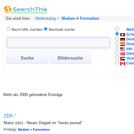
Sie sind hier:
Webkatalog
>
Medien
>
Fernsehen
Nach URL suchen
Normale suche
Welt
Sch
Deu
Öste
inkl
Dän
Vere
Can
Mehr als 2000 gefundene Einträge
ZDF-"
Mainz (ots) - Neues Doppel im "heute journal"
Freitag:
Medien > Fernsehen