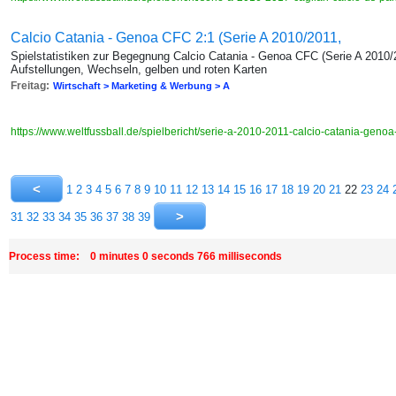
Calcio Catania - Genoa CFC 2:1 (Serie A 2010/2011,
Spielstatistiken zur Begegnung Calcio Catania - Genoa CFC (Serie A 2010/2
Aufstellungen, Wechseln, gelben und roten Karten
Freitag:
Wirtschaft > Marketing & Werbung > A
https://www.weltfussball.de/spielbericht/serie-a-2010-2011-calcio-catania-genoa
1
2
3
4
5
6
7
8
9
10
11
12
13
14
15
16
17
18
19
20
21
22
23
24
31
32
33
34
35
36
37
38
39
Process time: 0 minutes 0 seconds 766 milliseconds