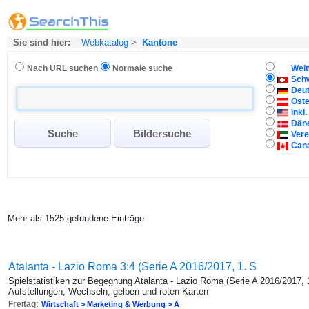
Sie sind hier:
Webkatalog
>
Kantone
Nach URL suchen
Normale suche
Welt
Sch
Deu
Öste
inkl
Dän
Vere
Can
Mehr als 1525 gefundene Einträge
Atalanta - Lazio Roma 3:4 (Serie A 2016/2017, 1. S
Spielstatistiken zur Begegnung Atalanta - Lazio Roma (Serie A 2016/2017, 
Aufstellungen, Wechseln, gelben und roten Karten
Freitag:
Wirtschaft > Marketing & Werbung > A