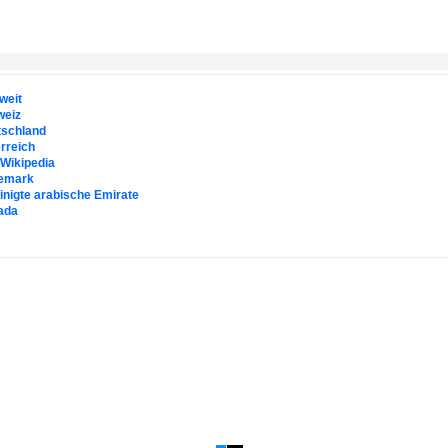
weit
weiz
tschland
rreich
. Wikipedia
emark
inigte arabische Emirate
ada