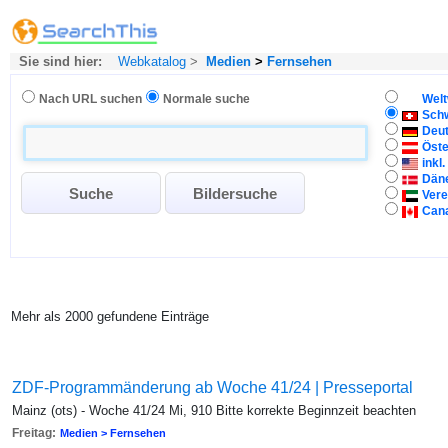
Sie sind hier:
Webkatalog
>
Medien
>
Fernsehen
Nach URL suchen
Normale suche
Welt
Sch
Deu
Öste
inkl
Dän
Vere
Can
Mehr als 2000 gefundene Einträge
ZDF-Programmänderung ab Woche 41/24 | Presseportal
Mainz (ots) - Woche 41/24 Mi, 910 Bitte korrekte Beginnzeit beachten
Freitag:
Medien > Fernsehen