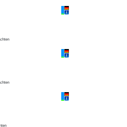
achten
achten
hten