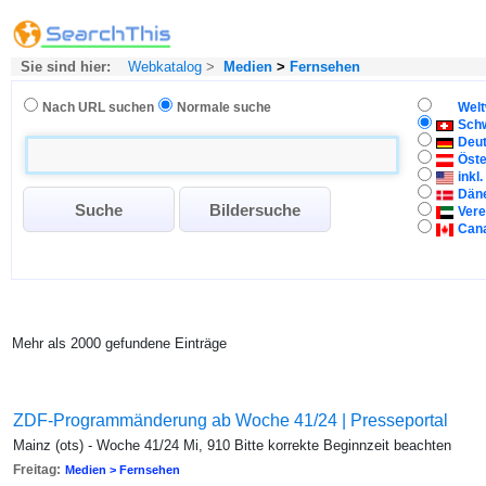
Sie sind hier:
Webkatalog
>
Medien
>
Fernsehen
Nach URL suchen
Normale suche
Welt
Sch
Deu
Öste
inkl
Dän
Vere
Can
Mehr als 2000 gefundene Einträge
ZDF-Programmänderung ab Woche 41/24 | Presseportal
Mainz (ots) - Woche 41/24 Mi, 910 Bitte korrekte Beginnzeit beachten
Freitag:
Medien > Fernsehen