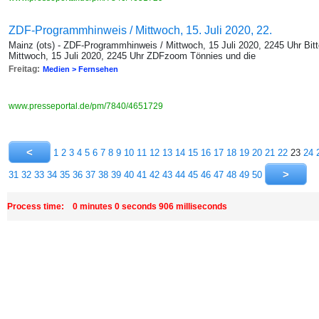
ZDF-Programmhinweis / Mittwoch, 15. Juli 2020, 22.
Mainz (ots) - ZDF-Programmhinweis / Mittwoch, 15 Juli 2020, 2245 Uhr Bitt
Mittwoch, 15 Juli 2020, 2245 Uhr ZDFzoom Tönnies und die
Freitag:
Medien > Fernsehen
www.presseportal.de/pm/7840/4651729
1
2
3
4
5
6
7
8
9
10
11
12
13
14
15
16
17
18
19
20
21
22
23
24
31
32
33
34
35
36
37
38
39
40
41
42
43
44
45
46
47
48
49
50
Process time: 0 minutes 0 seconds 906 milliseconds