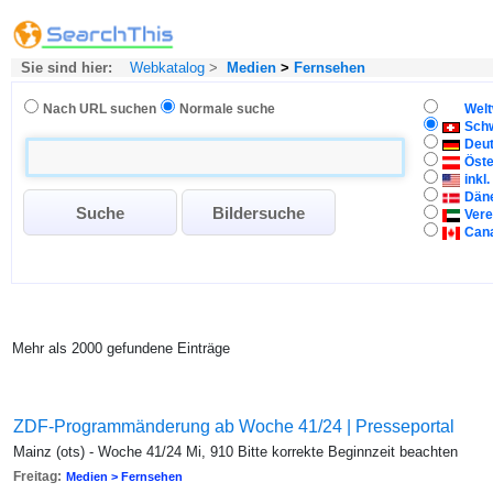
Sie sind hier:
Webkatalog
>
Medien
>
Fernsehen
Nach URL suchen
Normale suche
Welt
Sch
Deu
Öste
inkl
Dän
Vere
Can
Mehr als 2000 gefundene Einträge
ZDF-Programmänderung ab Woche 41/24 | Presseportal
Mainz (ots) - Woche 41/24 Mi, 910 Bitte korrekte Beginnzeit beachten
Freitag:
Medien > Fernsehen