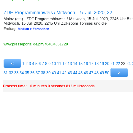
ZDF-Programmhinweis / Mittwoch, 15. Juli 2020, 22.
Mainz (ots) - ZDF-Programmhinweis / Mittwoch, 15 Juli 2020, 2245 Uhr Bitt
Mittwoch, 15 Juli 2020, 2245 Uhr ZDFzoom Tönnies und die
Freitag:
Medien > Fernsehen
www.presseportal.de/pm/7840/4651729
1
2
3
4
5
6
7
8
9
10
11
12
13
14
15
16
17
18
19
20
21
22
23
24
31
32
33
34
35
36
37
38
39
40
41
42
43
44
45
46
47
48
49
50
Process time: 0 minutes 0 seconds 813 milliseconds