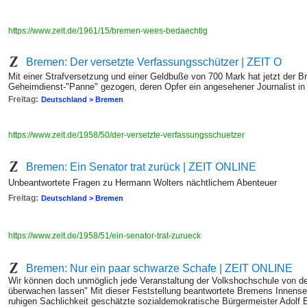
https://www.zeit.de/1961/15/bremen-wees-bedaechtig
Bremen: Der versetzte Verfassungsschützer | ZEIT O
Mit einer Strafversetzung und einer Geldbuße von 700 Mark hat jetzt der B
Geheimdienst-"Panne" gezogen, deren Opfer ein angesehener Journalist in
Freitag:
Deutschland > Bremen
https://www.zeit.de/1958/50/der-versetzte-verfassungsschuetzer
Bremen: Ein Senator trat zurück | ZEIT ONLINE
Unbeantwortete Fragen zu Hermann Wolters nächtlichem Abenteuer
Freitag:
Deutschland > Bremen
https://www.zeit.de/1958/51/ein-senator-trat-zurueck
Bremen: Nur ein paar schwarze Schafe | ZEIT ONLINE
Wir können doch unmöglich jede Veranstaltung der Volkshochschule von de
überwachen lassen" Mit dieser Feststellung beantwortete Bremens Innensen
ruhigen Sachlichkeit geschätzte sozialdemokratische Bürgermeister Adolf Eh