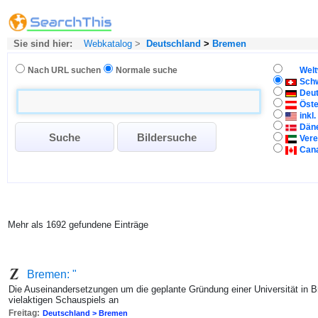
Sie sind hier:
Webkatalog
>
Deutschland
>
Bremen
Nach URL suchen
Normale suche
Welt
Sch
Deu
Öste
inkl
Dän
Vere
Can
Mehr als 1692 gefundene Einträge
Bremen: "
Die Auseinandersetzungen um die geplante Gründung einer Universität in 
vielaktigen Schauspiels an
Freitag:
Deutschland > Bremen