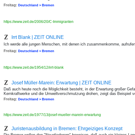
Freitag:
Deutschland > Bremen
https://www.zeit.de/2006/20/C-Immigranten
Irrt Blank | ZEIT ONLINE
Ich werde alle jungen Menschen, mit denen ich zusammenkomme, aufrufe
Freitag:
Deutschland > Bremen
https://www.zeit.de/1954/12/irrt-blank
Josef Müller-Marein: Erwartung | ZEIT ONLINE
Daß auch heute noch die Möglichkeit besteht, in der Erwartung großer Gefa
Kernkraftwerke und die Umweltverschmutzung drohen, zeigt das Beispiel v
Freitag:
Deutschland > Bremen
https://www.zeit.de/1977/13/josef-mueller-marein-erwartung
Juristenausbildung in Bremen: Ehrgeiziges Konzept
Die Bremer wollen den "Neugliederern" beweisen, daß auch ein kleines Lan