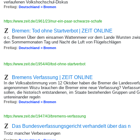
verlaufenen Volkshochschul-Diskus
Freitag:
Deutschland > Bremen
https://www.zeit.de/1961/23/nur-ein-paar-schwarze-schafe
Bremen: Tod ohne Startverbot | ZEIT ONLINE
o c, Bremen Über dem einsamen Wattenmeer vor dem Lande Wursten zwis
den Sommermonaten Tag und Nacht die Luft von Flügelschlägen
Freitag:
Deutschland > Bremen
https://www.zeit.de/1954/40/tod-ohne-startverbot
Bremens Verfassung | ZEIT ONLINE
In der Volksabstimmung vom 12 Oktober haben die Bremer die Landesverf
angenommen Wozu brauchen die Bremer eine neue Verfassung? Verfassun
sollen, die historisch entstandenen, im Staate bestehenden Gruppen und 
untereinander regeln
Freitag:
Deutschland > Bremen
https://www.zeit.de/1947/43/bremens-verfassung
Das Bundesverfassungsgericht verhandelt über das n
Trotz mancher Verbesserungen