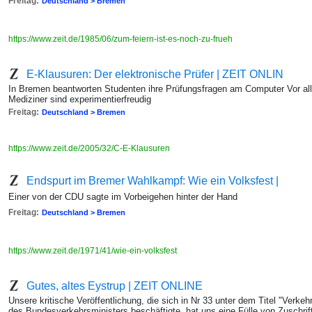
Freitag:
Deutschland > Bremen
https://www.zeit.de/1985/06/zum-feiern-ist-es-noch-zu-frueh
E-Klausuren: Der elektronische Prüfer | ZEIT ONLIN
In Bremen beantworten Studenten ihre Prüfungsfragen am Computer Vor all
Mediziner sind experimentierfreudig
Freitag:
Deutschland > Bremen
https://www.zeit.de/2005/32/C-E-Klausuren
Endspurt im Bremer Wahlkampf: Wie ein Volksfest |
Einer von der CDU sagte im Vorbeigehen hinter der Hand
Freitag:
Deutschland > Bremen
https://www.zeit.de/1971/41/wie-ein-volksfest
Gutes, altes Eystrup | ZEIT ONLINE
Unsere kritische Veröffentlichung, die sich in Nr 33 unter dem Titel "Verke
des Bundesverkehrsministers beschäftigte, hat uns eine Fülle von Zuschrif