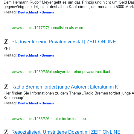
Dem Hermann Rudolf Meyer geht es um das Prinzip und nicht um Geld Das he
gegenwärtig erleidet, nicht deshalb in Kauf nimmt, um monatlich 5000 Mar
Freitag:
Deutschland > Bremen
https://www.zeit.de/1977/27/journalisten-als-ware
Plädoyer für eine Privatuniversität | ZEIT ONLINE
ZEIT
Freitag:
Deutschland > Bremen
https://www.zeit.de/1980/36/plaedoyer-fuer-eine-privatuniversitaet
Radio Bremen fordert junge Autoren: Literatur im K
Hier finden Sie Informationen zu dem Thema „Radio Bremen fordert junge Aut
Kreienhoop“
Freitag:
Deutschland > Bremen
https://www.zeit.de/1983/39/literatur-im-kreienhoop
Resozialisiert: Umstrittene Dozentin | ZEIT ONLINE