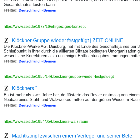
Gesamtstaates leisten kann
Freitag:
Deutschland > Bremen
https://www.zeit.de/1973/16/ehrgeiziges-konzept
Klöckner-Gruppe wieder festgefügt | ZEIT ONLINE
Die Klöckner-Worke AG, Duisburg, hat mit Ende des Geschäftsjahres per 
Schlußpunkt in ihrer durch die alliierten Diktate bedingten Umorganisation 
wesentliche Korrekturen allzu unsinniger Entflechtungsbestimmungen ha
Freitag:
Deutschland > Bremen
https://www.zeit.de/1955/14/kloeckner-gruppe-wieder-festgefuegt
Klöckners "
Es ist mehr als zwei Jahre her, da flüsterte das Revier erstmalig von eine
Neubau eines Stahl- und Walzwerkes mitten auf der grünen Wiese im Rau
Freitag:
Deutschland > Bremen
https://www.zeit.de/1954/05/kloeckners-walztraum
Machtkampf zwischen einem Verleger und seiner Bele