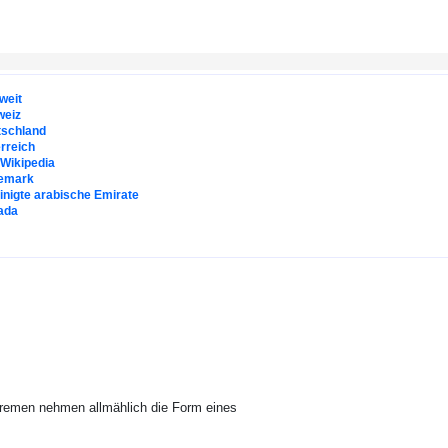
weit
weiz
tschland
rreich
. Wikipedia
emark
inigte arabische Emirate
ada
Bremen nehmen allmählich die Form eines