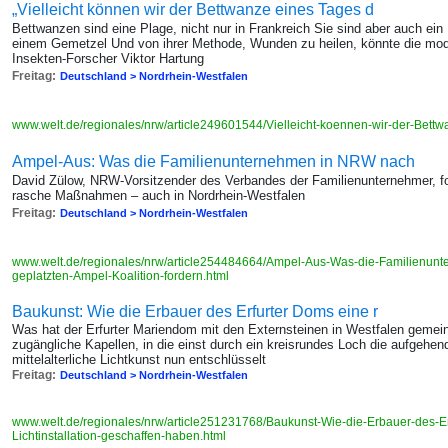
„Vielleicht können wir der Bettwanze eines Tages d
Bettwanzen sind eine Plage, nicht nur in Frankreich Sie sind aber auch ein 
einem Gemetzel Und von ihrer Methode, Wunden zu heilen, könnte die mode
Insekten-Forscher Viktor Hartung
Freitag:
Deutschland > Nordrhein-Westfalen
www.welt.de/regionales/nrw/article249601544/Vielleicht-koennen-wir-der-Bett
Ampel-Aus: Was die Familienunternehmen in NRW nach
David Zülow, NRW-Vorsitzender des Verbandes der Familienunternehmer, f
rasche Maßnahmen – auch in Nordrhein-Westfalen
Freitag:
Deutschland > Nordrhein-Westfalen
www.welt.de/regionales/nrw/article254484664/Ampel-Aus-Was-die-Familienun
geplatzten-Ampel-Koalition-fordern.html
Baukunst: Wie die Erbauer des Erfurter Doms eine r
Was hat der Erfurter Mariendom mit den Externsteinen in Westfalen gemei
zugängliche Kapellen, in die einst durch ein kreisrundes Loch die aufgehe
mittelalterliche Lichtkunst nun entschlüsselt
Freitag:
Deutschland > Nordrhein-Westfalen
www.welt.de/regionales/nrw/article251231768/Baukunst-Wie-die-Erbauer-des-Erf
Lichtinstallation-geschaffen-haben.html