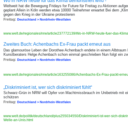
Wo in NRW heute für das Klima demonstriert wird -
Weltweit hat die Bewegung Fridays for Future für Freitag zu Aktionen aufg
geplant Allein in Köln werden etwa 10000 Teilnehmer erwartet Bei dem „Klim
gegen den Krieg in der Ukraine protestieren
Freitag:
Deutschland > Nordrhein-Westfalen
www.welt.de/regionales/nrw/article237772139/Wo-in-NRW-heute-fuer-das-Klima
Zweites Buch: Achenbachs Ex-Frau packt erneut aus
Das glamouröse Leben der Dorothee Achenbach endete in einem Albtraum D
Kunstberaters Helge Achenbach schon einmal geschrieben Nun folgt ein zwe
Freitag:
Deutschland > Nordrhein-Westfalen
www.welt.de/regionales/nrw/article163255086/Achenbachs-Ex-Frau-packt-erneut
„Diskriminiert ist, wer sich diskriminiert fühlt“
Schwarz-Grün in NRW will Opfer von Machtmissbrauch im Unibetrieb mit e
schützen
Freitag:
Deutschland > Nordrhein-Westfalen
www.welt.de/politik/deutschland/plus255034550/Diskriminiert-ist-wer-sich-diskr
Welle-an-Unis.html