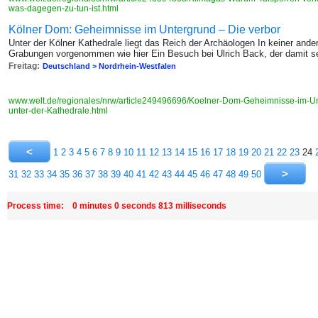
was-dagegen-zu-tun-ist.html
Kölner Dom: Geheimnisse im Untergrund – Die verbor
Unter der Kölner Kathedrale liegt das Reich der Archäologen In keiner and
Grabungen vorgenommen wie hier Ein Besuch bei Ulrich Back, der damit se
Freitag:
Deutschland > Nordrhein-Westfalen
www.welt.de/regionales/nrw/article249496696/Koelner-Dom-Geheimnisse-im-U
unter-der-Kathedrale.html
1
2
3
4
5
6
7
8
9
10
11
12
13
14
15
16
17
18
19
20
21
22
23
24
31
32
33
34
35
36
37
38
39
40
41
42
43
44
45
46
47
48
49
50
Process time: 0 minutes 0 seconds 813 milliseconds