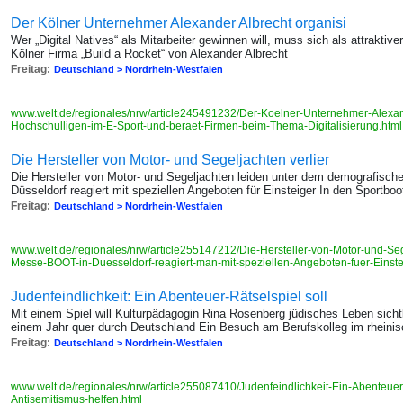
Der Kölner Unternehmer Alexander Albrecht organisi
Wer „Digital Natives“ als Mitarbeiter gewinnen will, muss sich als attraktiver
Kölner Firma „Build a Rocket“ von Alexander Albrecht
Freitag:
Deutschland > Nordrhein-Westfalen
www.welt.de/regionales/nrw/article245491232/Der-Koelner-Unternehmer-Alexand
Hochschulligen-im-E-Sport-und-beraet-Firmen-beim-Thema-Digitalisierung.htm
Die Hersteller von Motor- und Segeljachten verlier
Die Hersteller von Motor- und Segeljachten leiden unter dem demografisc
Düsseldorf reagiert mit speziellen Angeboten für Einsteiger In den Sportbo
Freitag:
Deutschland > Nordrhein-Westfalen
www.welt.de/regionales/nrw/article255147212/Die-Hersteller-von-Motor-und-Se
Messe-BOOT-in-Duesseldorf-reagiert-man-mit-speziellen-Angeboten-fuer-Einste
Judenfeindlichkeit: Ein Abenteuer-Rätselspiel soll
Mit einem Spiel will Kulturpädagogin Rina Rosenberg jüdisches Leben sicht
einem Jahr quer durch Deutschland Ein Besuch am Berufskolleg im rheini
Freitag:
Deutschland > Nordrhein-Westfalen
www.welt.de/regionales/nrw/article255087410/Judenfeindlichkeit-Ein-Abenteuer
Antisemitismus-helfen.html