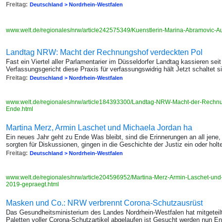
Freitag:
Deutschland > Nordrhein-Westfalen
www.welt.de/regionales/nrw/article242575349/Kuenstlerin-Marina-Abramovic-
Landtag NRW: Macht der Rechnungshof verdeckten Pol
Fast ein Viertel aller Parlamentarier im Düsseldorfer Landtag kassieren se
Verfassungsgericht diese Praxis für verfassungswidrig hält Jetzt schaltet 
Freitag:
Deutschland > Nordrhein-Westfalen
www.welt.de/regionales/nrw/article184393300/Landtag-NRW-Macht-der-Rechnung
Ende.html
Martina Merz, Armin Laschet und Michaela Jordan ha
Ein neues Jahr geht zu Ende Was bleibt, sind die Erinnerungen an all jen
sorgten für Diskussionen, gingen in die Geschichte der Justiz ein oder hol
Freitag:
Deutschland > Nordrhein-Westfalen
www.welt.de/regionales/nrw/article204596952/Martina-Merz-Armin-Laschet-un
2019-gepraegt.html
Masken und Co.: NRW verbrennt Corona-Schutzausrüst
Das Gesundheitsministerium des Landes Nordrhein-Westfalen hat mitgeteilt
Paletten voller Corona-Schutzartikel abgelaufen ist Gesucht werden nun E