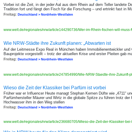
Vorbei ist die Zeit, in der jeder Aal aus dem Rhein auf dem Teller landete De
Tradition fort und fängt den Fisch für die Forschung – und ertrinkt fast in Mü
Freitag:
Deutschland > Nordrhein-Westfalen
www.welt.de/regionales/nrw/article144290736/Wer-im-Rhein-fischen-will-muss-
Wie NRW-Städte ihre Zukunft planen: „Abwarten ist
Auf der Leitmesse Expo Real in München haben Immobilienentwickler und
Bauprojekte vorgestellt – trotz der aktuellen Krise und erster Pleiten gab m
Freitag:
Deutschland > Nordrhein-Westfalen
www.welt.de/regionales/nrw/article247854990/Wie-NRW-Staedte-ihre-Zukunft-p
Wieso die Zeit der Klassiker bei Parfüm ist vorbei
Früher war er Influencer Heute managt Stephan Kemen Düfte wie „4711“ und
Parfümhersteller Mäurer und Wirtz in die globale Spitze zu führen trotz de
Hochwasser ihm in den Weg stellen
Freitag:
Deutschland > Nordrhein-Westfalen
www.welt.de/regionales/nrw/article236680705/Wieso-die-Zeit-der-Klassiker-bei-