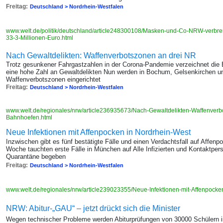
Freitag:
Deutschland > Nordrhein-Westfalen
www.welt.de/politik/deutschland/article248300108/Masken-und-Co-NRW-verbre
33-3-Millionen-Euro.html
Nach Gewaltdelikten: Waffenverbotszonen an drei NR
Trotz gesunkener Fahrgastzahlen in der Corona-Pandemie verzeichnet die
eine hohe Zahl an Gewaltdelikten Nun werden in Bochum, Gelsenkirchen 
Waffenverbotszonen eingerichtet
Freitag:
Deutschland > Nordrhein-Westfalen
www.welt.de/regionales/nrw/article236935673/Nach-Gewaltdelikten-Waffenver
Bahnhoefen.html
Neue Infektionen mit Affenpocken in Nordrhein-West
Inzwischen gibt es fünf bestätigte Fälle und einen Verdachtsfall auf Affenp
Woche tauchten erste Fälle in München auf Alle Infizierten und Kontaktpe
Quarantäne begeben
Freitag:
Deutschland > Nordrhein-Westfalen
www.welt.de/regionales/nrw/article239023355/Neue-Infektionen-mit-Affenpocke
NRW: Abitur-„GAU“ – jetzt drückt sich die Minister
Wegen technischer Probleme werden Abiturprüfungen von 30000 Schülern 