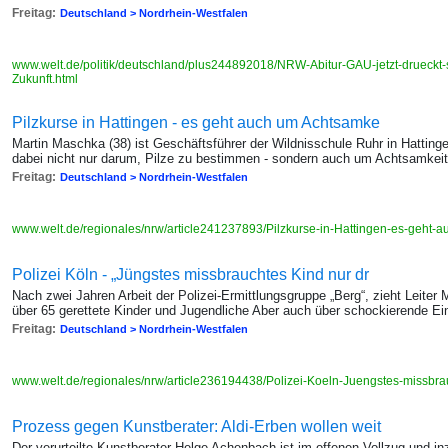
Freitag:
Deutschland > Nordrhein-Westfalen
www.welt.de/politik/deutschland/plus244892018/NRW-Abitur-GAU-jetzt-drueckt-s
Zukunft.html
Pilzkurse in Hattingen - es geht auch um Achtsamke
Martin Maschka (38) ist Geschäftsführer der Wildnisschule Ruhr in Hatting
dabei nicht nur darum, Pilze zu bestimmen - sondern auch um Achtsamkei
Freitag:
Deutschland > Nordrhein-Westfalen
www.welt.de/regionales/nrw/article241237893/Pilzkurse-in-Hattingen-es-geht-
Polizei Köln - „Jüngstes missbrauchtes Kind nur dr
Nach zwei Jahren Arbeit der Polizei-Ermittlungsgruppe „Berg“, zieht Leiter
über 65 gerettete Kinder und Jugendliche Aber auch über schockierende Ei
Freitag:
Deutschland > Nordrhein-Westfalen
www.welt.de/regionales/nrw/article236194438/Polizei-Koeln-Juengstes-missbra
Prozess gegen Kunstberater: Aldi-Erben wollen weit
Der verurteilte Kunstberater Helge Achenbach ist im offenen Vollzug und i