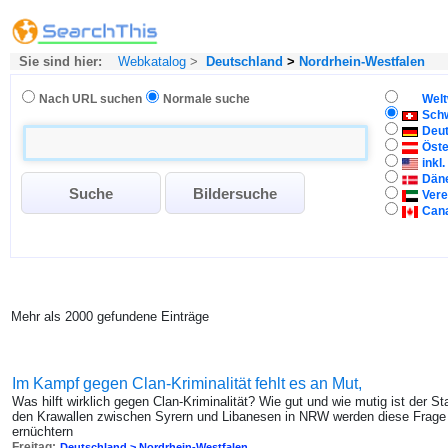
Sie sind hier:
Webkatalog
>
Deutschland
>
Nordrhein-Westfalen
Nach URL suchen
Normale suche
Welt
Sch
Deu
Öste
inkl
Dän
Vere
Can
Mehr als 2000 gefundene Einträge
Im Kampf gegen Clan-Kriminalität fehlt es an Mut,
Was hilft wirklich gegen Clan-Kriminalität? Wie gut und wie mutig ist der 
den Krawallen zwischen Syrern und Libanesen in NRW werden diese Frage e
ernüchtern
Freitag:
Deutschland > Nordrhein-Westfalen