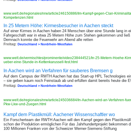
www.welt.de/regionales/nrw/article246150886/Im-Kampf-gegen-Clan-Kriminalita
Kompetenzen.html
In 25 Metern Höhe: Kirmesbesucher in Aachen steckt
Auf einer Kirmes in Aachen haben 24 Menschen über eine Stunde lang in 
Fahrgeschäft war in etwa 25 Metern Höhe zum Stehen gekommen und ließ 
Demnach konnte die Feuerwehr am Abend alle retten
Freitag:
Deutschland > Nordrhein-Westfalen
www.welt.de/vermischtes/prominente/video238444521/In-25-Metern-Hoehe-Kir
ueber-eine-Stunde-in-Kettenkarussell-fest.html
In Aachen wird an Verfahren für sauberes Bremsen g
Auf dem Campus der RWTH Aachen hat das Start-up HPL Technologies ein
– sie geben kaum noch Feinstaub ab und erfüllen damit bereits heute die 
Freitag:
Deutschland > Nordrhein-Westfalen
www.welt.de/regionales/nrw/article245036684/In-Aachen-wird-an-Verfahren-fue
Pkw-Lkw-und-Zuegen.html
Kampf dem Plastikmüll: Aachener Wissenschaftler wo
Ein Forscherteam der RWTH Aachen will den Kampf gegen den Plastikmüll
schon der Produktion ermöglichen Für das Jahrhundertprojekt bekommen d
100 Millionen Franken von der Schweizer Werner-Siemens-Stiftung