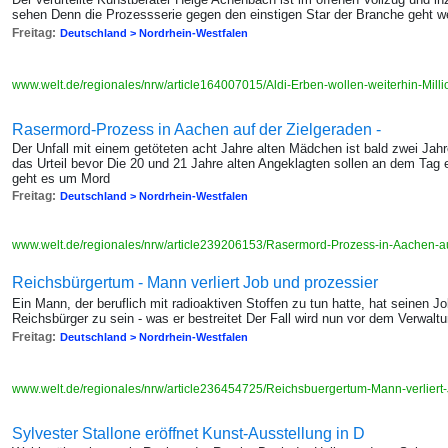
sehen Denn die Prozessserie gegen den einstigen Star der Branche geht we
Freitag:
Deutschland > Nordrhein-Westfalen
www.welt.de/regionales/nrw/article164007015/Aldi-Erben-wollen-weiterhin-Mil
Rasermord-Prozess in Aachen auf der Zielgeraden -
Der Unfall mit einem getöteten acht Jahre alten Mädchen ist bald zwei Ja
das Urteil bevor Die 20 und 21 Jahre alten Angeklagten sollen an dem Tag 
geht es um Mord
Freitag:
Deutschland > Nordrhein-Westfalen
www.welt.de/regionales/nrw/article239206153/Rasermord-Prozess-in-Aachen-au
Reichsbürgertum - Mann verliert Job und prozessier
Ein Mann, der beruflich mit radioaktiven Stoffen zu tun hatte, hat seinen Job
Reichsbürger zu sein - was er bestreitet Der Fall wird nun vor dem Verwalt
Freitag:
Deutschland > Nordrhein-Westfalen
www.welt.de/regionales/nrw/article236454725/Reichsbuergertum-Mann-verliert
Sylvester Stallone eröffnet Kunst-Ausstellung in D