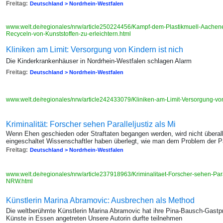
Freitag:
Deutschland > Nordrhein-Westfalen
www.welt.de/regionales/nrw/article250224456/Kampf-dem-Plastikmuell-Aachene
Recyceln-von-Kunststoffen-zu-erleichtern.html
Kliniken am Limit: Versorgung von Kindern ist nich
Die Kinderkrankenhäuser in Nordrhein-Westfalen schlagen Alarm
Freitag:
Deutschland > Nordrhein-Westfalen
www.welt.de/regionales/nrw/article242433079/Kliniken-am-Limit-Versorgung-von
Kriminalität: Forscher sehen Paralleljustiz als Mi
Wenn Ehen geschieden oder Straftaten begangen werden, wird nicht überall
eingeschaltet Wissenschaftler haben überlegt, wie man dem Problem der Pa
Freitag:
Deutschland > Nordrhein-Westfalen
www.welt.de/regionales/nrw/article237918963/Kriminalitaet-Forscher-sehen-Paral
NRW.html
Künstlerin Marina Abramovic: Ausbrechen als Method
Die weltberühmte Künstlerin Marina Abramovic hat ihre Pina-Bausch-Gastpr
Künste in Essen angetreten Unsere Autorin durfte teilnehmen