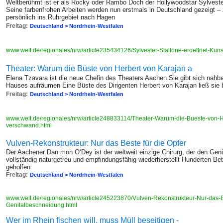
Weltberühmt ist er als Rocky oder Rambo Doch der Hollywoodstar Sylvester
Seine farbenfrohen Arbeiten werden nun erstmals in Deutschland gezeigt –
persönlich ins Ruhrgebiet nach Hagen
Freitag:
Deutschland > Nordrhein-Westfalen
www.welt.de/regionales/nrw/article235434126/Sylvester-Stallone-eroeffnet-Kun
Theater: Warum die Büste von Herbert von Karajan a
Elena Tzavara ist die neue Chefin des Theaters Aachen Sie gibt sich nahba
Hauses aufräumen Eine Büste des Dirigenten Herbert von Karajan ließ sie 
Freitag:
Deutschland > Nordrhein-Westfalen
www.welt.de/regionales/nrw/article248833114/Theater-Warum-die-Bueste-von-
verschwand.html
Vulven-Rekonstrukteur: Nur das Beste für die Opfer
Der Aachener Dan mon O‘Dey ist der weltweit einzige Chirurg, der den Geni
vollständig naturgetreu und empfindungsfähig wiederherstellt Hunderten Be
geholfen
Freitag:
Deutschland > Nordrhein-Westfalen
www.welt.de/regionales/nrw/article245223870/Vulven-Rekonstrukteur-Nur-das-Be
Genitalbeschneidung.html
Wer im Rhein fischen will, muss Müll beseitigen -