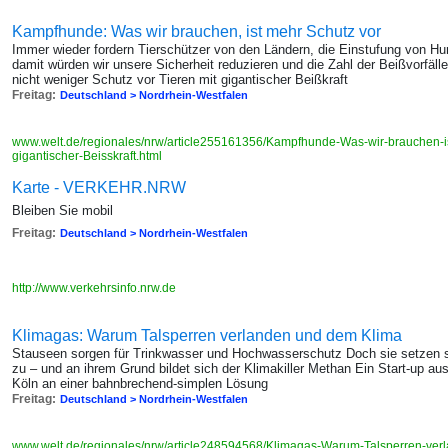
Kampfhunde: Was wir brauchen, ist mehr Schutz vor
Immer wieder fordern Tierschützer von den Ländern, die Einstufung von Hu
damit würden wir unsere Sicherheit reduzieren und die Zahl der Beißvorfäll
nicht weniger Schutz vor Tieren mit gigantischer Beißkraft
Freitag:
Deutschland > Nordrhein-Westfalen
www.welt.de/regionales/nrw/article255161356/Kampfhunde-Was-wir-brauchen-is
gigantischer-Beisskraft.html
Karte - VERKEHR.NRW
Bleiben Sie mobil
Freitag:
Deutschland > Nordrhein-Westfalen
http://www.verkehrsinfo.nrw.de
Klimagas: Warum Talsperren verlanden und dem Klima
Stauseen sorgen für Trinkwasser und Hochwasserschutz Doch sie setzen s
zu – und an ihrem Grund bildet sich der Klimakiller Methan Ein Start-up au
Köln an einer bahnbrechend-simplen Lösung
Freitag:
Deutschland > Nordrhein-Westfalen
www.welt.de/regionales/nrw/article248594568/Klimagas-Warum-Talsperren-ve