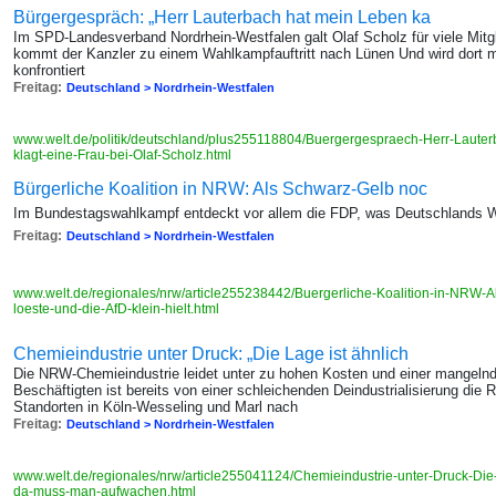
Bürgergespräch: „Herr Lauterbach hat mein Leben ka
Im SPD-Landesverband Nordrhein-Westfalen galt Olaf Scholz für viele Mitgl
kommt der Kanzler zu einem Wahlkampfauftritt nach Lünen Und wird dort mi
konfrontiert
Freitag:
Deutschland > Nordrhein-Westfalen
www.welt.de/politik/deutschland/plus255118804/Buergergespraech-Herr-Laute
klagt-eine-Frau-bei-Olaf-Scholz.html
Bürgerliche Koalition in NRW: Als Schwarz-Gelb noc
Im Bundestagswahlkampf entdeckt vor allem die FDP, was Deutschlands 
Freitag:
Deutschland > Nordrhein-Westfalen
www.welt.de/regionales/nrw/article255238442/Buergerliche-Koalition-in-NRW-
loeste-und-die-AfD-klein-hielt.html
Chemieindustrie unter Druck: „Die Lage ist ähnlich
Die NRW-Chemieindustrie leidet unter zu hohen Kosten und einer mangeln
Beschäftigten ist bereits von einer schleichenden Deindustrialisierung die
Standorten in Köln-Wesseling und Marl nach
Freitag:
Deutschland > Nordrhein-Westfalen
www.welt.de/regionales/nrw/article255041124/Chemieindustrie-unter-Druck-Die-
da-muss-man-aufwachen.html