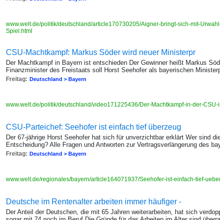
www.welt.de/politik/deutschland/article170730205/Aigner-bringt-sich-mit-Urwahl
Spiel.html
CSU-Machtkampf: Markus Söder wird neuer Ministerpr
Der Machtkampf in Bayern ist entschieden Der Gewinner heißt Markus Söd
Finanzminister des Freistaats soll Horst Seehofer als bayerischen Ministe
Freitag:
Deutschland > Bayern
www.welt.de/politik/deutschland/video171225436/Der-Machtkampf-in-der-CSU-i
CSU-Parteichef: Seehofer ist einfach tief überzeug
Der 67-jährige Horst Seehofer hat sich für unverzichtbar erklärt Wer sind di
Entscheidung? Alle Fragen und Antworten zur Vertragsverlängerung des bay
Freitag:
Deutschland > Bayern
www.welt.de/regionales/bayern/article164071937/Seehofer-ist-einfach-tief-uebe
Deutsche im Rentenalter arbeiten immer häufiger -
Der Anteil der Deutschen, die mit 65 Jahren weiterarbeiten, hat sich verdo
sogar mit 74 noch im Beruf Die Gründe für das Arbeiten im Alter sind über