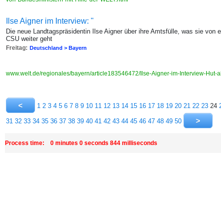
Ilse Aigner im Interview: "
Die neue Landtagspräsidentin Ilse Aigner über ihre Amtsfülle, was sie von e
CSU weiter geht
Freitag:
Deutschland > Bayern
www.welt.de/regionales/bayern/article183546472/Ilse-Aigner-im-Interview-Hut-
1
2
3
4
5
6
7
8
9
10
11
12
13
14
15
16
17
18
19
20
21
22
23
24
31
32
33
34
35
36
37
38
39
40
41
42
43
44
45
46
47
48
49
50
Process time: 0 minutes 0 seconds 844 milliseconds