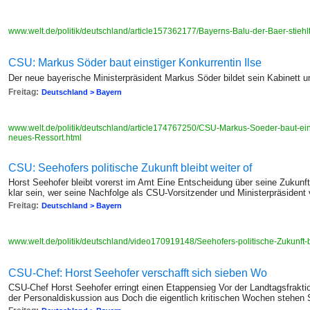
www.welt.de/politik/deutschland/article157362177/Bayerns-Balu-der-Baer-stieh
CSU: Markus Söder baut einstiger Konkurrentin Ilse
Der neue bayerische Ministerpräsident Markus Söder bildet sein Kabinett 
Freitag:
Deutschland > Bayern
www.welt.de/politik/deutschland/article174767250/CSU-Markus-Soeder-baut-eins
neues-Ressort.html
CSU: Seehofers politische Zukunft bleibt weiter of
Horst Seehofer bleibt vorerst im Amt Eine Entscheidung über seine Zukunf
klar sein, wer seine Nachfolge als CSU-Vorsitzender und Ministerpräsident 
Freitag:
Deutschland > Bayern
www.welt.de/politik/deutschland/video170919148/Seehofers-politische-Zukunft-b
CSU-Chef: Horst Seehofer verschafft sich sieben Wo
CSU-Chef Horst Seehofer erringt einen Etappensieg Vor der Landtagsfrakti
der Personaldiskussion aus Doch die eigentlich kritischen Wochen stehen 