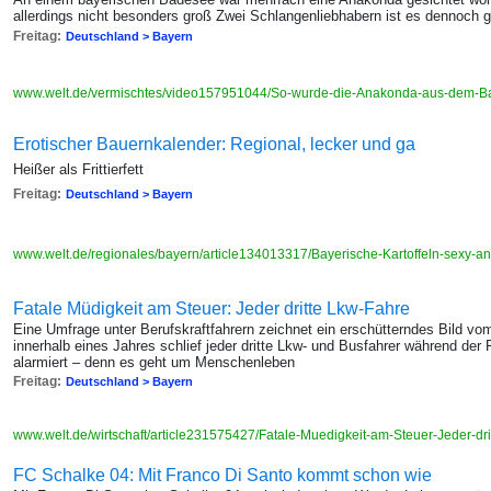
allerdings nicht besonders groß Zwei Schlangenliebhabern ist es dennoch 
Freitag:
Deutschland > Bayern
www.welt.de/vermischtes/video157951044/So-wurde-die-Anakonda-aus-dem-B
Erotischer Bauernkalender: Regional, lecker und ga
Heißer als Frittierfett
Freitag:
Deutschland > Bayern
www.welt.de/regionales/bayern/article134013317/Bayerische-Kartoffeln-sexy-an
Fatale Müdigkeit am Steuer: Jeder dritte Lkw-Fahre
Eine Umfrage unter Berufskraftfahrern zeichnet ein erschütterndes Bild vom
innerhalb eines Jahres schlief jeder dritte Lkw- und Busfahrer während de
alarmiert – denn es geht um Menschenleben
Freitag:
Deutschland > Bayern
www.welt.de/wirtschaft/article231575427/Fatale-Muedigkeit-am-Steuer-Jeder-dri
FC Schalke 04: Mit Franco Di Santo kommt schon wie