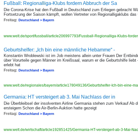
Fußball: Regionalliga-Klubs fordern Abbruch der Sa
Die Corona-Krise hat den Fußball in Deutschland zum Erliegen gebracht W
Fortsetzung der Saison kämpft, wollen Vertreter von Regionalligaklubs das
Freitag:
Deutschland > Bayern
www.welt.de/sport/fussball/article206997793/Fussball-Regionalliga-Klubs-ford
Geburtshelfer: „Ich bin eine männliche Hebamme“ -
Konstantin Wroblewski ist im Job meistens allein unter Frauen Der Entbindu
über Vorurteile gegen Männer im Kreißsaal, warum er die Geburtshilfe lieb
erlebt hat
Freitag:
Deutschland > Bayern
www.welt.de/regionales/bayern/article178049136/Geburtshelfer-Ich-bin-eine
Germania: HT versteigert ab 3. Mai Nachlass der in
Die Überbleibsel der insolventen Airline Germania stehen zum Verkauf Ab 
ersteigern Schon die Air-Berlin-Auktion hatte gezeigt
Freitag:
Deutschland > Bayern
www.welt.de/wirtschaft/article192851425/Germania-HT-versteigert-ab-3-Mai-Nac