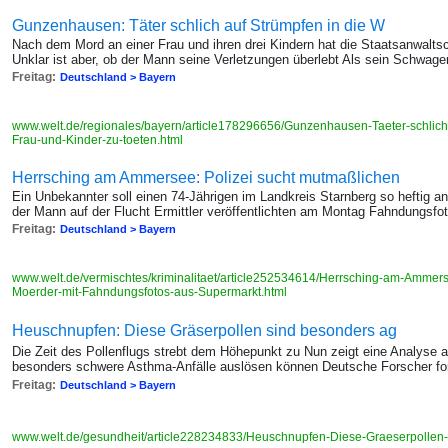
Gunzenhausen: Täter schlich auf Strümpfen in die W
Nach dem Mord an einer Frau und ihren drei Kindern hat die Staatsanwaltsc
Unklar ist aber, ob der Mann seine Verletzungen überlebt Als sein Schwage
Freitag:
Deutschland > Bayern
www.welt.de/regionales/bayern/article178296656/Gunzenhausen-Taeter-schlic
Frau-und-Kinder-zu-toeten.html
Herrsching am Ammersee: Polizei sucht mutmaßlichen
Ein Unbekannter soll einen 74-Jährigen im Landkreis Starnberg so heftig an
der Mann auf der Flucht Ermittler veröffentlichten am Montag Fahndungsf
Freitag:
Deutschland > Bayern
www.welt.de/vermischtes/kriminalitaet/article252534614/Herrsching-am-Ammers
Moerder-mit-Fahndungsfotos-aus-Supermarkt.html
Heuschnupfen: Diese Gräserpollen sind besonders ag
Die Zeit des Pollenflugs strebt dem Höhepunkt zu Nun zeigt eine Analyse 
besonders schwere Asthma-Anfälle auslösen können Deutsche Forscher for
Freitag:
Deutschland > Bayern
www.welt.de/gesundheit/article228234833/Heuschnupfen-Diese-Graeserpollen-