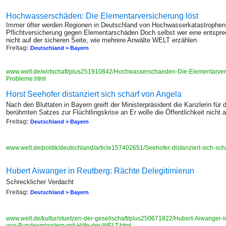
Hochwasserschäden: Die Elementarversicherung löst
Immer öfter werden Regionen in Deutschland von Hochwasserkatastrophen ge
Pflichtversicherung gegen Elementarschäden Doch selbst wer eine entsprec
nicht auf der sicheren Seite, wie mehrere Anwälte WELT erzählen
Freitag:
Deutschland > Bayern
www.welt.de/wirtschaft/plus251910842/Hochwasserschaeden-Die-Elementarversi
Probleme.html
Horst Seehofer distanziert sich scharf von Angela
Nach den Bluttaten in Bayern greift der Ministerpräsident die Kanzlerin für
berühmten Satzes zur Flüchtlingskrise an Er wolle die Öffentlichkeit nicht 
Freitag:
Deutschland > Bayern
www.welt.de/politik/deutschland/article157402651/Seehofer-distanziert-sich-sch
Hubert Aiwanger in Reutberg: Rächte Delegitimierun
Schrecklicher Verdacht
Freitag:
Deutschland > Bayern
www.welt.de/kultur/stuetzen-der-gesellschaft/plus250671822/Hubert-Aiwanger-
von-Bundesministern-mit-Hilfe-der-WELT.html