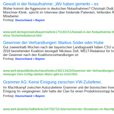
Gewalt in der Notaufnahme: „Wir haben gemerkt – es
Woher kommt die Aggression in deutschen Notaufnahmen? Christoph Dodt, 
Münchner Klinik, spricht im Interview über fordernde Patienten, fehlenden 
Mitarbeiter
Freitag:
Deutschland > Bayern
www.welt.de/regionales/bayern/article175160151/Gewalt-in-der-Notaufnahme-W
ohne-Sicherheitsdienst.html
Gewinner der Verhandlungen: Markus Söder oder Hube
Gut zweieinhalb Wochen nach der bayerischen Landtagswahl haben CSU und
2018 bestehenden Koalition besiegelt Nikolaus Doll, WELT-Redakteur für Inn
der Gewinner nach den Koalitionsverhandlungen ist
Freitag:
Deutschland > Bayern
www.welt.de/politik/deutschland/video248213420/Gewinner-der-Verhandlungen
Aiwanger-Den-richtig-starken-Mann-gibt-es-nicht.html
Grammer AG: Keine Einigung zwischen VW-Zulieferer,
Im Machtkampf zwischen Autozulieferer Grammer und der bosnischen Invest
Einigung Im vergangenen Jahr hatte der Clan für einen Produktionsstopp b
Freitag:
Deutschland > Bayern
www.welt.de/wirtschaft/article164758732/Jetzt-kommt-der-Showdown-im-Machtp