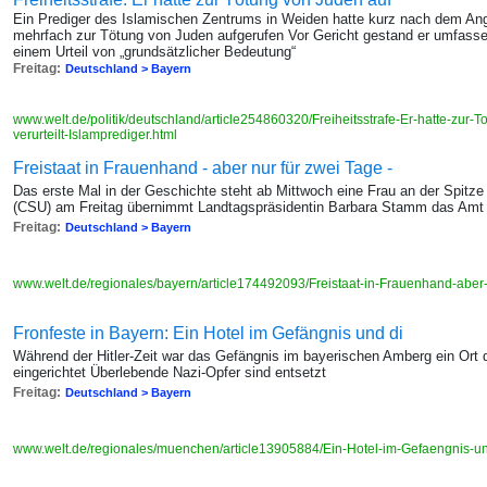
Ein Prediger des Islamischen Zentrums in Weiden hatte kurz nach dem Ang
mehrfach zur Tötung von Juden aufgerufen Vor Gericht gestand er umfasse
einem Urteil von „grundsätzlicher Bedeutung“
Freitag:
Deutschland > Bayern
www.welt.de/politik/deutschland/article254860320/Freiheitsstrafe-Er-hatte-zur-
verurteilt-Islamprediger.html
Freistaat in Frauenhand - aber nur für zwei Tage -
Das erste Mal in der Geschichte steht ab Mittwoch eine Frau an der Spit
(CSU) am Freitag übernimmt Landtagspräsidentin Barbara Stamm das Amt S
Freitag:
Deutschland > Bayern
www.welt.de/regionales/bayern/article174492093/Freistaat-in-Frauenhand-aber
Fronfeste in Bayern: Ein Hotel im Gefängnis und di
Während der Hitler-Zeit war das Gefängnis im bayerischen Amberg ein Ort 
eingerichtet Überlebende Nazi-Opfer sind entsetzt
Freitag:
Deutschland > Bayern
www.welt.de/regionales/muenchen/article13905884/Ein-Hotel-im-Gefaengnis-u