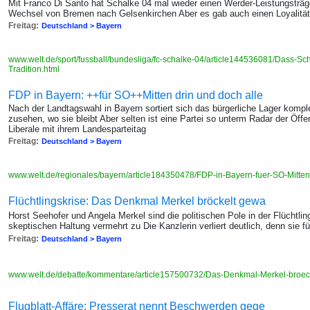
Mit Franco Di Santo hat Schalke 04 mal wieder einen Werder-Leistungsträger
Wechsel von Bremen nach Gelsenkirchen Aber es gab auch einen Loyalitä
Freitag:
Deutschland > Bayern
www.welt.de/sport/fussball/bundesliga/fc-schalke-04/article144536081/Dass-Sc
Tradition.html
FDP in Bayern: ++für SO++Mitten drin und doch alle
Nach der Landtagswahl in Bayern sortiert sich das bürgerliche Lager komp
zusehen, wo sie bleibt Aber selten ist eine Partei so unterm Radar der Öff
Liberale mit ihrem Landesparteitag
Freitag:
Deutschland > Bayern
www.welt.de/regionales/bayern/article184350478/FDP-in-Bayern-fuer-SO-Mitten
Flüchtlingskrise: Das Denkmal Merkel bröckelt gewa
Horst Seehofer und Angela Merkel sind die politischen Pole in der Flüchtl
skeptischen Haltung vermehrt zu Die Kanzlerin verliert deutlich, denn sie fü
Freitag:
Deutschland > Bayern
www.welt.de/debatte/kommentare/article157500732/Das-Denkmal-Merkel-broeck
Flugblatt-Affäre: Presserat nennt Beschwerden gege