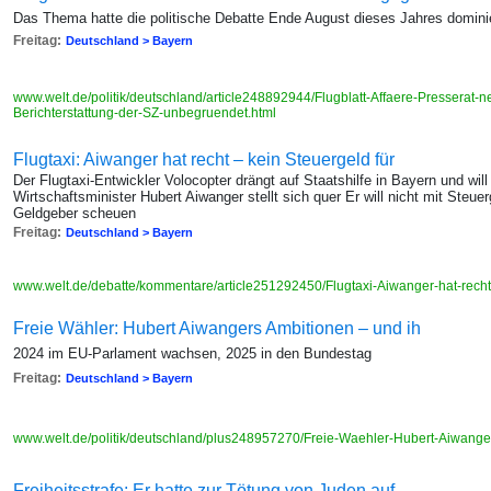
Das Thema hatte die politische Debatte Ende August dieses Jahres domini
Freitag:
Deutschland > Bayern
www.welt.de/politik/deutschland/article248892944/Flugblatt-Affaere-Pressera
Berichterstattung-der-SZ-unbegruendet.html
Flugtaxi: Aiwanger hat recht – kein Steuergeld für
Der Flugtaxi-Entwickler Volocopter drängt auf Staatshilfe in Bayern und wi
Wirtschaftsminister Hubert Aiwanger stellt sich quer Er will nicht mit Steue
Geldgeber scheuen
Freitag:
Deutschland > Bayern
www.welt.de/debatte/kommentare/article251292450/Flugtaxi-Aiwanger-hat-recht-
Freie Wähler: Hubert Aiwangers Ambitionen – und ih
2024 im EU-Parlament wachsen, 2025 in den Bundestag
Freitag:
Deutschland > Bayern
www.welt.de/politik/deutschland/plus248957270/Freie-Waehler-Hubert-Aiwanger
Freiheitsstrafe: Er hatte zur Tötung von Juden auf