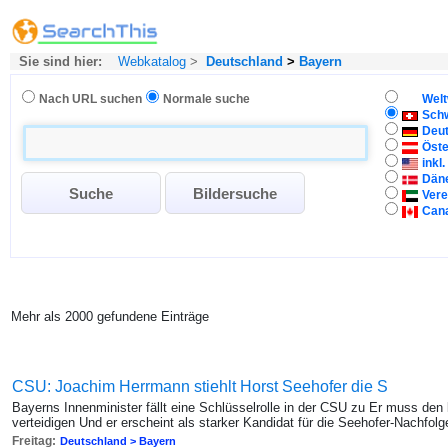
Sie sind hier:
Webkatalog
>
Deutschland
>
Bayern
Nach URL suchen
Normale suche
Welt
Sch
Deu
Öste
inkl
Dän
Vere
Can
Mehr als 2000 gefundene Einträge
CSU: Joachim Herrmann stiehlt Horst Seehofer die S
Bayerns Innenminister fällt eine Schlüsselrolle in der CSU zu Er muss den l
verteidigen Und er erscheint als starker Kandidat für die Seehofer-Nachfolg
Freitag:
Deutschland > Bayern