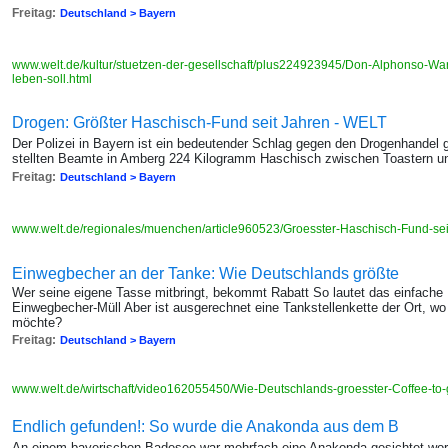
Freitag:
Deutschland > Bayern
www.welt.de/kultur/stuetzen-der-gesellschaft/plus224923945/Don-Alphonso-Wa
leben-soll.html
Drogen: Größter Haschisch-Fund seit Jahren - WELT
Der Polizei in Bayern ist ein bedeutender Schlag gegen den Drogenhandel g
stellten Beamte in Amberg 224 Kilogramm Haschisch zwischen Toastern u
Freitag:
Deutschland > Bayern
www.welt.de/regionales/muenchen/article960523/Groesster-Haschisch-Fund-sei
Einwegbecher an der Tanke: Wie Deutschlands größte
Wer seine eigene Tasse mitbringt, bekommt Rabatt So lautet das einfach
Einwegbecher-Müll Aber ist ausgerechnet eine Tankstellenkette der Ort, 
möchte?
Freitag:
Deutschland > Bayern
www.welt.de/wirtschaft/video162055450/Wie-Deutschlands-groesster-Coffee-to-g
Endlich gefunden!: So wurde die Anakonda aus dem B
An einem bayerischen Badesee war mehrfach eine Anakonda gesichtet word