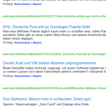
Freitag:
Deutschland > Bayern
www.welt.de/wirtschaft/article140540371/Viele-Deutsche-wollen-gar-nicht-in-R
DHL: Deutsche Post will an Sonntagen Pakete liefer
Weil neun Millionen Pakete täglich kaum mehr zu schaffen sind, sollen Pa
ausfahren Dafür gibt es einen satten Netto-Bonus und weitere Annehmlichk
haben etwas dagegen
Freitag:
Deutschland > Bayern
www.welt.de/wirtschaft/article207441203/DHL-Deutsche-Post-will-an-Sonntagen
Diesel: Audi und VW wollen Motoren umprogrammieren
Beide Hersteller haben erstmals zugesagt, mit einem Software-Update bei 
zu senken Lassen sich damit Fahrverbote wirklich verhindern? Unklarheit 
Freitag:
Deutschland > Bayern
www.welt.de/wirtschaft/article166049700/Audi-und-BMW-wollen-Millionen-Dies
Don Alphonso: Warum man in schlechten Zeiten gut l
Sperren, Staatsversagen, „Zero Covid“ und Zwänge ohne Ende