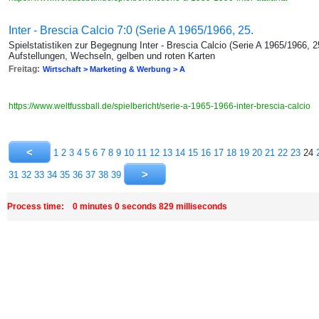
Inter - Brescia Calcio 7:0 (Serie A 1965/1966, 25.
Spielstatistiken zur Begegnung Inter - Brescia Calcio (Serie A 1965/1966, 2
Aufstellungen, Wechseln, gelben und roten Karten
Freitag:
Wirtschaft > Marketing & Werbung > A
https://www.weltfussball.de/spielbericht/serie-a-1965-1966-inter-brescia-calcio
1
2
3
4
5
6
7
8
9
10
11
12
13
14
15
16
17
18
19
20
21
22
23
24
31
32
33
34
35
36
37
38
39
Process time: 0 minutes 0 seconds 829 milliseconds