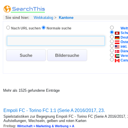
Sie sind hier:
Webkatalog
>
Kantone
Nach URL suchen
Normale suche
Welt
Sch
Deu
Öste
inkl
Dän
Vere
Can
Mehr als 1525 gefundene Einträge
Empoli FC - Torino FC 1:1 (Serie A 2016/2017, 23.
Spielstatistiken zur Begegnung Empoli FC - Torino FC (Serie A 2016/2017, 
Aufstellungen, Wechseln, gelben und roten Karten
Freitag:
Wirtschaft > Marketing & Werbung > A