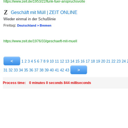
https://www.zeit.de/1953/22/funk-fuer-anspruchsvolle
Geschäft mit Müll | ZEIT ONLINE
Wieder einmal in der Schußlinie
Freitag:
Deutschland > Bremen
https://www.zeit.de/1976/33/geschaeft-mit-muell
1
2
3
4
5
6
7
8
9
10
11
12
13
14
15
16
17
18
19
20
21
22
23
24
31
32
33
34
35
36
37
38
39
40
41
42
43
Process time: 0 minutes 0 seconds 844 milliseconds