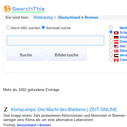
Sie sind hier:
Webkatalog
>
Deutschland
>
Bremen
Nach URL suchen
Normale suche
Welt
Sch
Deu
Öste
inkl
Dän
Vere
Can
Mehr als 1692 gefundene Einträge
Klimacamps: Die Macht des Bleibens | ZEIT ONLINE
Seit knapp einem Jahr protestieren Aktivistinnen und Aktivisten in Breme
weniger ums Klima als um eine alternative Lebensform
Freitag:
Deutschland > Bremen