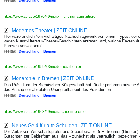
Freitag:
Deutschland > Bremen
https://www.zeit.de/1970/49/marx-nicht-nur-zum-zitieren
Modernes Theater | ZEIT ONLINE
Hier wäre endlich "ein vielfältiges Nachschlagewerk von einem Typus, der e
vagen Kunst-Literatur-Theater-Geschichten antreten wird, welche Fakten d
Phrasen verwässern"
Freitag:
Deutschland > Bremen
https://www.zeit.de/1959/33/modernes-theater
Monarchie in Bremen | ZEIT ONLINE
Das Präsidium der Bremischen Bürgerschaft hat für die parlamentarische Ar
das Prinzip der absoluten Unangreifbarkeit des Präsidenten
Freitag:
Deutschland > Bremen
https://www.zeit.de/1963/19/monarchie-in-bremen
Neues Geld für alte Schulden | ZEIT ONLINE
Der Verfasser, Wirtschaftsprüfer und Steuerberater Dr F Brehmer (Bremen
Gutachten zur Geldreform aus, das – zunächst als vertraulich, bezeichne