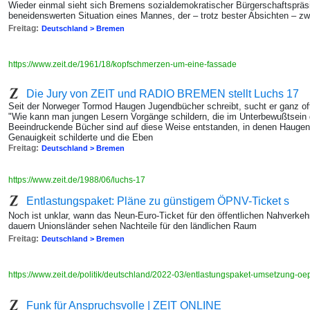
Wieder einmal sieht sich Bremens sozialdemokratischer Bürgerschaftspräs
beneidenswerten Situation eines Mannes, der – trotz bester Absichten – zw
Freitag:
Deutschland > Bremen
https://www.zeit.de/1961/18/kopfschmerzen-um-eine-fassade
Die Jury von ZEIT und RADIO BREMEN stellt Luchs 17
Seit der Norweger Tormod Haugen Jugendbücher schreibt, sucht er ganz offe
"Wie kann man jungen Lesern Vorgänge schildern, die im Unterbewußtsein
Beeindruckende Bücher sind auf diese Weise entstanden, in denen Haugen
Genauigkeit schilderte und die Eben
Freitag:
Deutschland > Bremen
https://www.zeit.de/1988/06/luchs-17
Entlastungspaket: Pläne zu günstigem ÖPNV-Ticket s
Noch ist unklar, wann das Neun-Euro-Ticket für den öffentlichen Nahver
dauern Unionsländer sehen Nachteile für den ländlichen Raum
Freitag:
Deutschland > Bremen
https://www.zeit.de/politik/deutschland/2022-03/entlastungspaket-umsetzung-oepn
Funk für Anspruchsvolle | ZEIT ONLINE