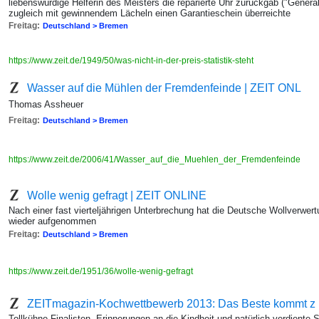
liebenswürdige Helferin des Meisters die reparierte Uhr zurückgab ("Genera
zugleich mit gewinnendem Lächeln einen Garantieschein überreichte
Freitag:
Deutschland > Bremen
https://www.zeit.de/1949/50/was-nicht-in-der-preis-statistik-steht
Wasser auf die Mühlen der Fremdenfeinde | ZEIT ONL
Thomas Assheuer
Freitag:
Deutschland > Bremen
https://www.zeit.de/2006/41/Wasser_auf_die_Muehlen_der_Fremdenfeinde
Wolle wenig gefragt | ZEIT ONLINE
Nach einer fast vierteljährigen Unterbrechung hat die Deutsche Wollverwert
wieder aufgenommen
Freitag:
Deutschland > Bremen
https://www.zeit.de/1951/36/wolle-wenig-gefragt
ZEITmagazin-Kochwettbewerb 2013: Das Beste kommt z
Tollkühne Finalisten, Erinnerungen an die Kindheit und natürlich verdiente 