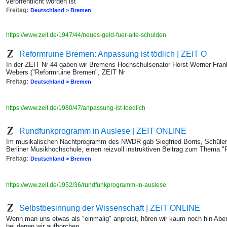
veröffentlicht worden ist
Freitag:
Deutschland > Bremen
https://www.zeit.de/1947/44/neues-geld-fuer-alte-schulden
Reformruine Bremen: Anpassung ist tödlich | ZEIT O
In der ZEIT Nr 44 gaben wir Bremens Hochschulsenator Horst-Werner Franke
Webers ("Reformruine Bremen", ZEIT Nr
Freitag:
Deutschland > Bremen
https://www.zeit.de/1980/47/anpassung-ist-toedlich
Rundfunkprogramm in Auslese | ZEIT ONLINE
Im musikalischen Nachtprogramm des NWDR gab Siegfried Borris, Schüler 
Berliner Musikhochschule, einen reizvoll instruktiven Beitrag zum Thema 
Freitag:
Deutschland > Bremen
https://www.zeit.de/1952/36/rundfunkprogramm-in-auslese
Selbstbesinnung der Wissenschaft | ZEIT ONLINE
Wenn man uns etwas als "einmalig" anpreist, hören wir kaum noch hin Aber 
bei denen wir aufhorchen