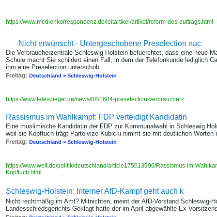
https://www.medienkorrespondenz.de/leitartikel/artikel/reform-des-auftrags.html
Nicht erwünscht - Untergeschobene Preselection nac
Die Verbraucherzentrale Schleswig-Holstein befuerchtet, dass eine neue 
Schule macht Sie schildert einen Fall, in dem der Telefonkunde lediglich C
ihm eine Preselection unterschob
Freitag:
Deutschland > Schleswig-Holstein
https://www.telespiegel.de/news/08/1604-preselection-verbraucherz
Rassismus im Wahlkampf: FDP verteidigt Kandidatin
Eine muslimische Kandidatin der FDP zur Kommunalwahl in Schleswig Holste
weil sie Kopftuch trägt Parteivize Kubicki nimmt sie mit deutlichen Worten 
Freitag:
Deutschland > Schleswig-Holstein
https://www.welt.de/politik/deutschland/article175013996/Rassismus-im-Wahlkam
Kopftuch.html
Schleswig-Holstein: Interner AfD-Kampf geht auch k
Nicht rechtmäßig im Amt? Mitnichten, meint der AfD-Vorstand Schleswig-Hol
Landesschiedsgerichts Geklagt hatte der im April abgewählte Ex-Vorsitzen