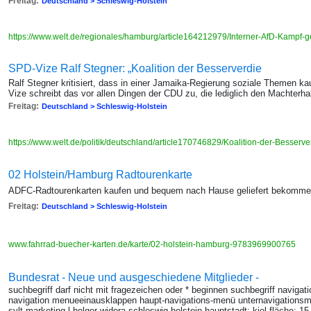
Freitag:
Deutschland > Schleswig-Holstein
https://www.welt.de/regionales/hamburg/article164212979/Interner-AfD-Kampf-g
SPD-Vize Ralf Stegner: „Koalition der Besserverdie
Ralf Stegner kritisiert, dass in einer Jamaika-Regierung soziale Themen k
Vize schreibt das vor allen Dingen der CDU zu, die lediglich den Machterha
Freitag:
Deutschland > Schleswig-Holstein
https://www.welt.de/politik/deutschland/article170746829/Koalition-der-Besser
02 Holstein/Hamburg Radtourenkarte
ADFC-Radtourenkarten kaufen und bequem nach Hause geliefert bekomm
Freitag:
Deutschland > Schleswig-Holstein
www.fahrrad-buecher-karten.de/karte/02-holstein-hamburg-9783969900765
Bundesrat - Neue und ausgeschiedene Mitglieder -
suchbegriff darf nicht mit fragezeichen oder * beginnen suchbegriff naviga
navigation menueeinausklappen haupt-navigations-menü unternavigationsmenü
sylt marketing l holger widera schleswig-holstein hauptstadt: kiel fläche: 1