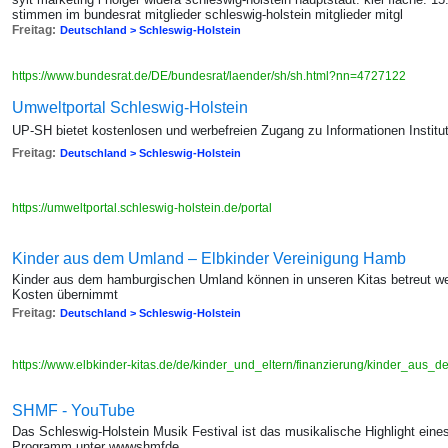
stimmen im bundesrat mitglieder schleswig-holstein mitglieder mitgl
Freitag:
Deutschland > Schleswig-Holstein
https://www.bundesrat.de/DE/bundesrat/laender/sh/sh.html?nn=4727122
Umweltportal Schleswig-Holstein
UP-SH bietet kostenlosen und werbefreien Zugang zu Informationen Institu
Freitag:
Deutschland > Schleswig-Holstein
https://umweltportal.schleswig-holstein.de/portal
Kinder aus dem Umland – Elbkinder Vereinigung Hamb
Kinder aus dem hamburgischen Umland können in unseren Kitas betreut w
Kosten übernimmt
Freitag:
Deutschland > Schleswig-Holstein
https://www.elbkinder-kitas.de/de/kinder_und_eltern/finanzierung/kinder_aus
SHMF - YouTube
Das Schleswig-Holstein Musik Festival ist das musikalische Highlight ei
Programm unter wwwshmfde