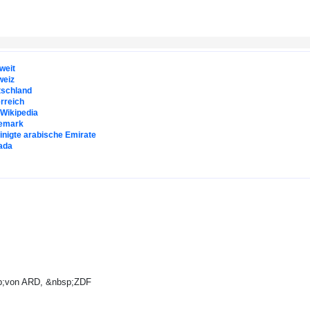
weit
weiz
tschland
rreich
. Wikipedia
emark
inigte arabische Emirate
ada
sp;von ARD, &nbsp;ZDF