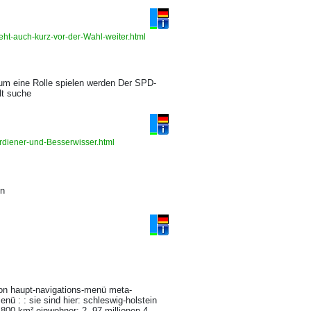
eht-auch-kurz-vor-der-Wahl-weiter.html
aum eine Rolle spielen werden Der SPD-
lt suche
verdiener-und-Besserwisser.html
en
tion haupt-navigations-menü meta-
 : : sie sind hier: schleswig-holstein
5.800 km² einwohner: 2, 97 millionen 4