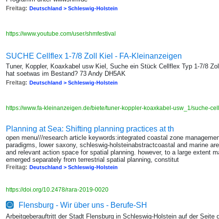
Freitag:
Deutschland > Schleswig-Holstein
https://www.youtube.com/user/shmfestival
SUCHE Cellflex 1-7/8 Zoll Kiel - FA-Kleinanzeigen
Tuner, Koppler, Koaxkabel usw Kiel, Suche ein Stück Cellflex Typ 1-7/8 Zo
hat soetwas im Bestand? 73 Andy DH5AK
Freitag:
Deutschland > Schleswig-Holstein
https://www.fa-kleinanzeigen.de/biete/tuner-koppler-koaxkabel-usw_1/suche-cel
Planning at Sea: Shifting planning practices at th
open menu///research article keywords:integrated coastal zone management,
paradigms, lower saxony, schleswig-holsteinabstractcoastal and marine are
and relevant action space for spatial planning. however, to a large extent m
emerged separately from terrestrial spatial planning, constitut
Freitag:
Deutschland > Schleswig-Holstein
https://doi.org/10.2478/rara-2019-0020
Flensburg - Wir über uns - Berufe-SH
Arbeitgeberauftritt der Stadt Flensburg in Schleswig-Holstein auf der Seite 