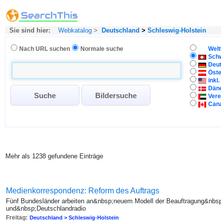
Sie sind hier:
Webkatalog
>
Deutschland
>
Schleswig-Holstein
Nach URL suchen
Normale suche
Welt
Sch
Deu
Öste
inkl
Dän
Vere
Can
Mehr als 1238 gefundene Einträge
Medienkorrespondenz: Reform des Auftrags
Fünf Bundesländer arbeiten an&nbsp;neuem Modell der Beauftragung&nb
und&nbsp;Deutschlandradio
Freitag:
Deutschland > Schleswig-Holstein