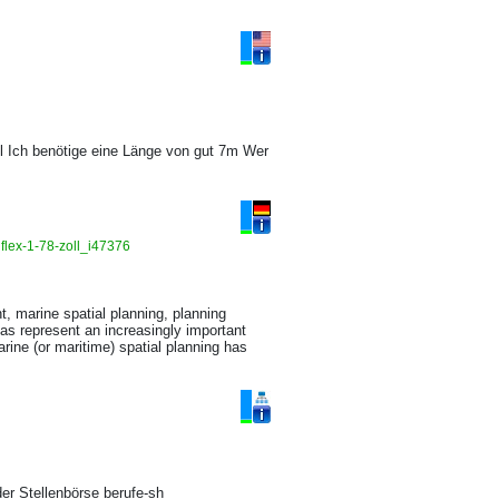
ll Ich benötige eine Länge von gut 7m Wer
lflex-1-78-zoll_i47376
 marine spatial planning, planning
as represent an increasingly important
arine (or maritime) spatial planning has
der Stellenbörse berufe-sh