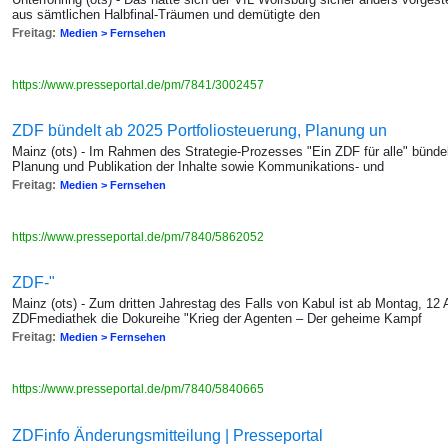
aus sämtlichen Halbfinal-Träumen und demütigte den
Freitag:
Medien > Fernsehen
https://www.presseportal.de/pm/7841/3002457
ZDF bündelt ab 2025 Portfoliosteuerung, Planung un
Mainz (ots) - Im Rahmen des Strategie-Prozesses "Ein ZDF für alle" bündel
Planung und Publikation der Inhalte sowie Kommunikations- und
Freitag:
Medien > Fernsehen
https://www.presseportal.de/pm/7840/5862052
ZDF-"
Mainz (ots) - Zum dritten Jahrestag des Falls von Kabul ist ab Montag, 12 
ZDFmediathek die Dokureihe "Krieg der Agenten – Der geheime Kampf
Freitag:
Medien > Fernsehen
https://www.presseportal.de/pm/7840/5840665
ZDFinfo Änderungsmitteilung | Presseportal