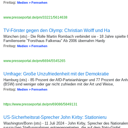
Freitag:
Medien > Fernsehen
www.presseportal.de/pm/33221/5614638
TV-Förster gegen den Olymp: Christian Wolff und Ha
München (ots) - Die Rolle Martin Rombach verbindet sie - 18 Jahre spielte C
Familienserie "Forsthaus Falkenau" Ab 2006 übernahm Hardy
Freitag:
Medien > Fernsehen
www.presseportal.de/pm/6694/5545265
Umfrage: Große Unzufriedenheit mit der Demokratie
Hamburg (ots) - 85 Prozent der AfD-Parteianhänger und 77 Prozent der A
(BSW) sind weniger oder gar nicht zufrieden mit der Art und Weise,
Freitag:
Medien > Fernsehen
https://www.presseportal.de/pm/69086/5849131
US-Sicherheitsrat-Sprecher John Kirby: Stationieru
Washington/Bonn (ots) - 11 Juli 2024 - John Kirby, Sprecher des Nationalen
russischen Stellungnahmen entgegengetreten, die auf dem Nato-Gipfel