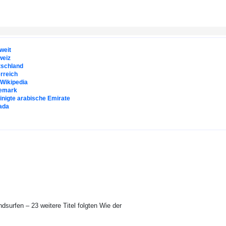
weit
weiz
tschland
rreich
. Wikipedia
emark
inigte arabische Emirate
ada
dsurfen – 23 weitere Titel folgten Wie der