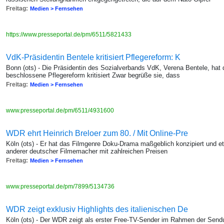
Freitag:
Medien > Fernsehen
https://www.presseportal.de/pm/6511/5821433
VdK-Präsidentin Bentele kritisiert Pflegereform: K
Bonn (ots) - Die Präsidentin des Sozialverbands VdK, Verena Bentele, hat
beschlossene Pflegereform kritisiert Zwar begrüße sie, dass
Freitag:
Medien > Fernsehen
www.presseportal.de/pm/6511/4931600
WDR ehrt Heinrich Breloer zum 80. / Mit Online-Pre
Köln (ots) - Er hat das Filmgenre Doku-Drama maßgeblich konzipiert und et
anderer deutscher Filmemacher mit zahlreichen Preisen
Freitag:
Medien > Fernsehen
www.presseportal.de/pm/7899/5134736
WDR zeigt exklusiv Highlights des italienischen De
Köln (ots) - Der WDR zeigt als erster Free-TV-Sender im Rahmen der Send