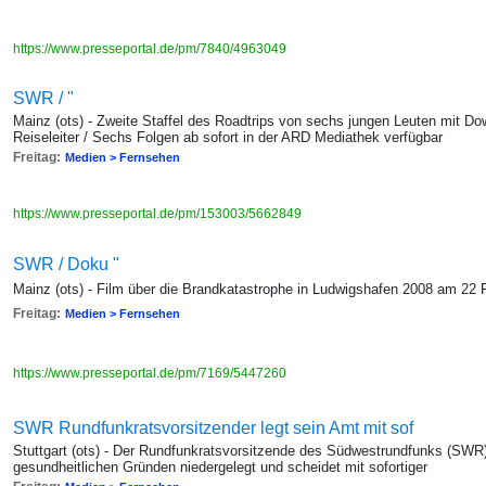
https://www.presseportal.de/pm/7840/4963049
SWR / "
Mainz (ots) - Zweite Staffel des Roadtrips von sechs jungen Leuten mit D
Reiseleiter / Sechs Folgen ab sofort in der ARD Mediathek verfügbar
Freitag:
Medien > Fernsehen
https://www.presseportal.de/pm/153003/5662849
SWR / Doku "
Mainz (ots) - Film über die Brandkatastrophe in Ludwigshafen 2008 am 22 
Freitag:
Medien > Fernsehen
https://www.presseportal.de/pm/7169/5447260
SWR Rundfunkratsvorsitzender legt sein Amt mit sof
Stuttgart (ots) - Der Rundfunkratsvorsitzende des Südwestrundfunks (SWR)
gesundheitlichen Gründen niedergelegt und scheidet mit sofortiger