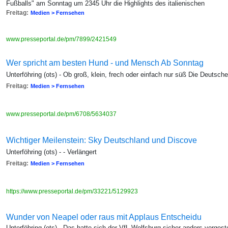
Fußballs" am Sonntag um 2345 Uhr die Highlights des italienischen
Freitag:
Medien > Fernsehen
www.presseportal.de/pm/7899/2421549
Wer spricht am besten Hund - und Mensch Ab Sonntag
Unterföhring (ots) - Ob groß, klein, frech oder einfach nur süß Die Deutsch
Freitag:
Medien > Fernsehen
www.presseportal.de/pm/6708/5634037
Wichtiger Meilenstein: Sky Deutschland und Discove
Unterföhring (ots) - - Verlängert
Freitag:
Medien > Fernsehen
https://www.presseportal.de/pm/33221/5129923
Wunder von Neapel oder raus mit Applaus Entscheidu
Unterföhring (ots) - Das hatte sich der VfL Wolfsburg sicher anders vorgest