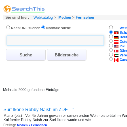
Sie sind hier:
Webkatalog
>
Medien
>
Fernsehen
Nach URL suchen
Normale suche
Welt
Sch
Deu
Öste
inkl
Dän
Vere
Can
Mehr als 2000 gefundene Einträge
Surf-Ikone Robby Naish im ZDF – "
Mainz (ots) - Vor 45 Jahren gewann er seinen ersten Weltmeistertitel im Win
Kalifornier Robby Naish zur Surf-Ikone wurde und wie
Freitag:
Medien > Fernsehen