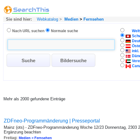
Sie sind hier:
Webkatalog
>
Medien
>
Fernsehen
Nach URL suchen
Normale suche
Welt
Sch
Deu
Öste
inkl
Dän
Vere
Can
Mehr als 2000 gefundene Einträge
ZDFneo-Programmänderung | Presseportal
Mainz (ots) - ZDFneo-Programmänderung Woche 12/23 Donnerstag, 2303 22
Ergänzung beachten
Freitag:
Medien > Fernsehen