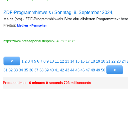
ZDF-Programmhinweis / Sonntag, 8. September 2024,
Mainz (ots) - ZDF-Programmhinweis Bitte aktualisierten Programmtext bea
Freitag:
Medien > Fernsehen
https://www.presseportal.de/pm/7840/5857675
1
2
3
4
5
6
7
8
9
10
11
12
13
14
15
16
17
18
19
20
21
22
23
24
31
32
33
34
35
36
37
38
39
40
41
42
43
44
45
46
47
48
49
50
Process time: 0 minutes 0 seconds 703 milliseconds