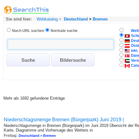
Sie sind hier:
Webkatalog
>
Deutschland
>
Bremen
Nach URL suchen
Normale suche
Welt
Sch
Deu
Öste
inkl
Dän
Vere
Can
Mehr als 1692 gefundene Einträge
Niederschlagsmenge Bremen (Bürgerpark) Juni 2019 |
Niederschlagsmenge in Bremen (Bürgerpark) im Juni 2019 Übersicht der R
Karte, Diagramme und Vorhersage des Wetters in
Freitag:
Deutschland > Bremen