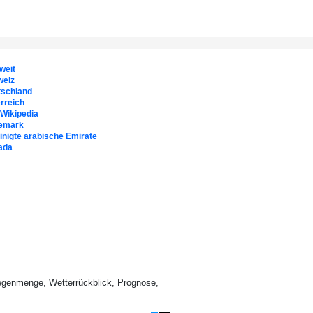
weit
weiz
tschland
rreich
. Wikipedia
emark
inigte arabische Emirate
ada
egenmenge, Wetterrückblick, Prognose,