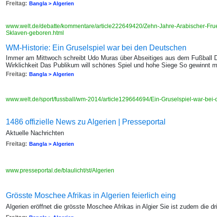
Freitag:
Bangla > Algerien
www.welt.de/debatte/kommentare/article222649420/Zehn-Jahre-Arabischer-Frue
Sklaven-geboren.html
WM-Historie: Ein Gruselspiel war bei den Deutschen
Immer am Mittwoch schreibt Udo Muras über Abseitiges aus dem Fußball 
Wirklichkeit Das Publikum will schönes Spiel und hohe Siege So gewinnt m
Freitag:
Bangla > Algerien
www.welt.de/sport/fussball/wm-2014/article129664694/Ein-Gruselspiel-war-be
1486 offizielle News zu Algerien | Presseportal
Aktuelle Nachrichten
Freitag:
Bangla > Algerien
www.presseportal.de/blaulicht/st/Algerien
Grösste Moschee Afrikas in Algerien feierlich eing
Algerien eröffnet die grösste Moschee Afrikas in Algier Sie ist zudem die d