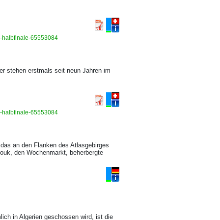
im-halbfinale-65553084
ner stehen erstmals seit neun Jahren im
im-halbfinale-65553084
, das an den Flanken des Atlasgebirges
n souk, den Wochenmarkt, beherbergte
ich in Algerien geschossen wird, ist die