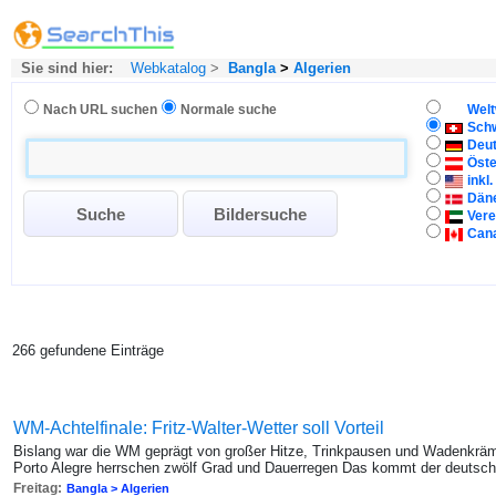
Sie sind hier:
Webkatalog
>
Bangla
>
Algerien
Nach URL suchen
Normale suche
Welt
Sch
Deu
Öste
inkl
Dän
Vere
Can
266 gefundene Einträge
WM-Achtelfinale: Fritz-Walter-Wetter soll Vorteil
Bislang war die WM geprägt von großer Hitze, Trinkpausen und Wadenkräm
Porto Alegre herrschen zwölf Grad und Dauerregen Das kommt der deutsch
Freitag:
Bangla > Algerien