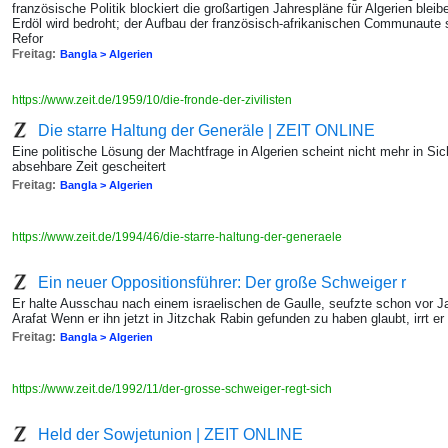
französische Politik blockiert die großartigen Jahrespläne für Algerien ble
Erdöl wird bedroht; der Aufbau der französisch-afrikanischen Communaute s
Refor
Freitag:
Bangla > Algerien
https://www.zeit.de/1959/10/die-fronde-der-zivilisten
Die starre Haltung der Generäle | ZEIT ONLINE
Eine politische Lösung der Machtfrage in Algerien scheint nicht mehr in Sicht
absehbare Zeit gescheitert
Freitag:
Bangla > Algerien
https://www.zeit.de/1994/46/die-starre-haltung-der-generaele
Ein neuer Oppositionsführer: Der große Schweiger r
Er halte Ausschau nach einem israelischen de Gaulle, seufzte schon vor 
Arafat Wenn er ihn jetzt in Jitzchak Rabin gefunden zu haben glaubt, irrt er
Freitag:
Bangla > Algerien
https://www.zeit.de/1992/11/der-grosse-schweiger-regt-sich
Held der Sowjetunion | ZEIT ONLINE