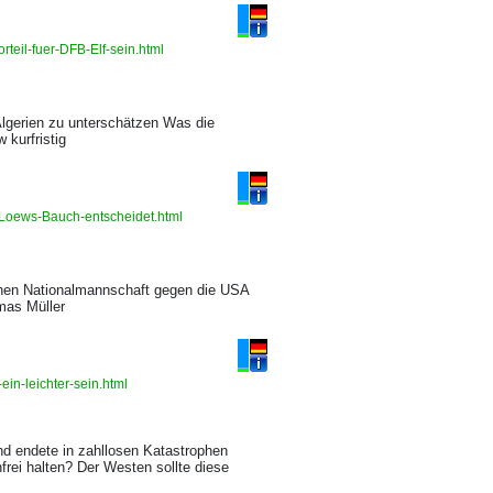
rteil-fuer-DFB-Elf-sein.html
Algerien zu unterschätzen Was die
 kurfristig
-Loews-Bauch-entscheidet.html
chen Nationalmannschaft gegen die USA
omas Müller
in-leichter-sein.html
nd endete in zahllosen Katastrophen
frei halten? Der Westen sollte diese