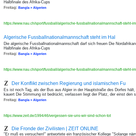
Halbfinale des Afrika-Cups
Freitag:
Bangla > Algerien
https://www.nau.ch/sport/fussball/algerische-fussballnationalmannschaft-steht-
Algerische Fussballnationalmannschaft steht im Hal
Die algerische Fussballnationalmannschaft darf sich freuen Die Nordafrika
Halbfinale des Afrika-Cups
Freitag:
Bangla > Algerien
https://www.nau.ch/sport/fussball/algerische-fussballnationalmannschaft-steht-
Der Konflikt zwischen Regierung und islamischen Fu
Es ist noch Tag, als der Bus aus Algier in der Hauptstraße des Dorfes hält
kauert Die Stimmung ist bedrückt, verlassen liegt der Platz, der einst de
Freitag:
Bangla > Algerien
https://www.zeit.de/1994/46/vergessen-sie-uns-wir-sind-schon-tot
Die Fronde der Zivilisten | ZEIT ONLINE
"Er muß es versuchen!" antwortete ein französischer Kollege "Solange näml