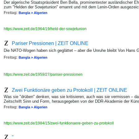
Der algerische Staatspräsident Ben Bella, prominentester ausländischer E
zum "Helden der Sowjetunion" ernannt und mit dem Lenin-Orden ausgezeic
Freitag:
Bangla > Algerien
https://www.zeit.de/1964/19/held-der-sowjetunion
Pariser Pressionen | ZEIT ONLINE
Die NATO-Wogen haben sich geglättet – aber die Unruhe bleibt Von Hans
Freitag:
Bangla > Algerien
https://www.zeit.de/1959/27/pariser-pressionen
Zwei Funktionäre geben zu Protokoll | ZEIT ONLINE
Was sie "drüben" denken, was sie kritisieren, auch was sie vermissen – da
Zeitschrift Sinn und Form, herausgegeben von der DDR-Akademie der Küns
Freitag:
Bangla > Algerien
https://www.zeit.de/1984/15/zwei-funktionaere-geben-zu-protokoll
"