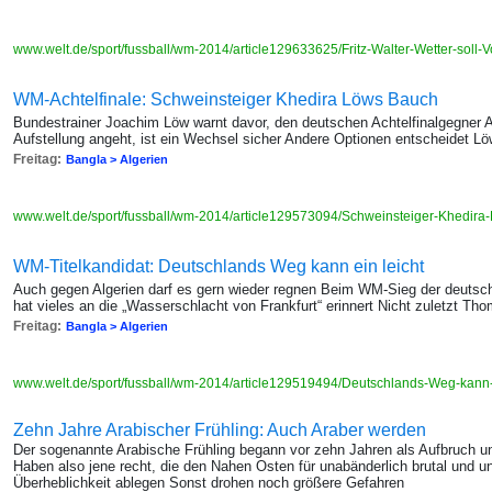
www.welt.de/sport/fussball/wm-2014/article129633625/Fritz-Walter-Wetter-soll-Vo
WM-Achtelfinale: Schweinsteiger Khedira Löws Bauch
Bundestrainer Joachim Löw warnt davor, den deutschen Achtelfinalgegner 
Aufstellung angeht, ist ein Wechsel sicher Andere Optionen entscheidet Löw
Freitag:
Bangla > Algerien
www.welt.de/sport/fussball/wm-2014/article129573094/Schweinsteiger-Khedira
WM-Titelkandidat: Deutschlands Weg kann ein leicht
Auch gegen Algerien darf es gern wieder regnen Beim WM-Sieg der deuts
hat vieles an die „Wasserschlacht von Frankfurt“ erinnert Nicht zuletzt Th
Freitag:
Bangla > Algerien
www.welt.de/sport/fussball/wm-2014/article129519494/Deutschlands-Weg-kann-e
Zehn Jahre Arabischer Frühling: Auch Araber werden
Der sogenannte Arabische Frühling begann vor zehn Jahren als Aufbruch u
Haben also jene recht, die den Nahen Osten für unabänderlich brutal und un
Überheblichkeit ablegen Sonst drohen noch größere Gefahren