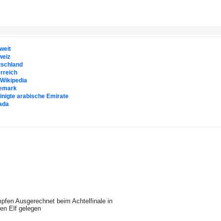
weit
weiz
tschland
rreich
. Wikipedia
emark
inigte arabische Emirate
ada
pfen Ausgerechnet beim Achtelfinale in
en Elf gelegen