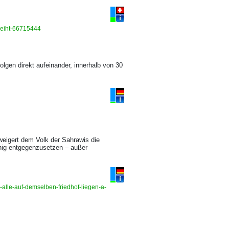
eweiht-66715444
lgen direkt aufeinander, innerhalb von 30
weigert dem Volk der Sahrawis die
nig entgegenzusetzen – außer
-alle-auf-demselben-friedhof-liegen-a-