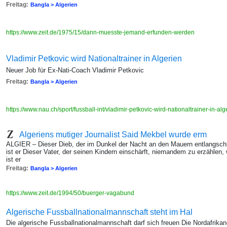
Freitag:
Bangla > Algerien
https://www.zeit.de/1975/15/dann-muesste-jemand-erfunden-werden
Vladimir Petkovic wird Nationaltrainer in Algerien
Neuer Job für Ex-Nati-Coach Vladimir Petkovic
Freitag:
Bangla > Algerien
https://www.nau.ch/sport/fussball-int/vladimir-petkovic-wird-nationaltrainer-in-
Algeriens mutiger Journalist Said Mekbel wurde erm
ALGIER – Dieser Dieb, der im Dunkel der Nacht an den Mauern entlangsch
ist er Dieser Vater, der seinen Kindern einschärft, niemandem zu erzählen
ist er
Freitag:
Bangla > Algerien
https://www.zeit.de/1994/50/buerger-vagabund
Algerische Fussballnationalmannschaft steht im Hal
Die algerische Fussballnationalmannschaft darf sich freuen Die Nordafrika