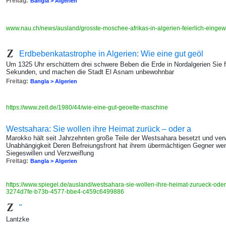
Freitag:
Bangla > Algerien
www.nau.ch/news/ausland/grosste-moschee-afrikas-in-algerien-feierlich-eing
Erdbebenkatastrophe in Algerien: Wie eine gut geöl
Um 1325 Uhr erschüttern drei schwere Beben die Erde in Nordalgerien Sie fo
Sekunden, und machen die Stadt El Asnam unbewohnbar
Freitag:
Bangla > Algerien
https://www.zeit.de/1980/44/wie-eine-gut-geoelte-maschine
Westsahara: Sie wollen ihre Heimat zurück – oder a
Marokko hält seit Jahrzehnten große Teile der Westsahara besetzt und ver
Unabhängigkeit Deren Befreiungsfront hat ihrem übermächtigen Gegner we
Siegeswillen und Verzweiflung
Freitag:
Bangla > Algerien
https://www.spiegel.de/ausland/westsahara-sie-wollen-ihre-heimat-zurueck-oder
3274d7fe-b73b-4577-bbe4-c459c6499886
"
Lantzke