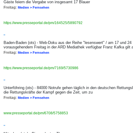
Gäste feiern die Vergabe von insgesamt 17 Blauer
Freitag:
Medien > Fernsehen
https://www.presseportal.de/pm/164525/5890792
"
Baden-Baden (ots) - Web-Doku aus der Reihe "lesenswert" / am 17 und 24
vorausgehendem Freitag in der ARD Mediathek verfügbar Franz Kafka gilt a
Freitag:
Medien > Fernsehen
https://www.presseportal.de/pm/7169/5730986
"
Unterföhring (ots) - 84000 Notrufe gehen täglich in den deutschen Rettungsle
die Rettungskräfte der Kampf gegen die Zeit, um zu
Freitag:
Medien > Fernsehen
www.presseportal.de/pm/6708/5758853
"