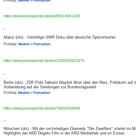
Freitag:
Medien > Fernsehen
https://www.presseportal.de/pm/6561/5941436
"
Mainz (ots) - Vierteilige SWR Doku über deutsche Spitzenturner
Freitag:
Medien > Fernsehen
https://www.presseportal.de/pm/153003/5822973
"
Berlin (ots) - ZDF-Polit-Talkerin Maybrit Illner über den Reiz, Politikern auf
Vorbereitung auf die Sendungen zur Bundestagswahl
Freitag:
Medien > Fernsehen
https://www.presseportal.de/pm/7840/2538669
"
München (ots) - Mit der sechsteiligen Dramedy "Die Zweiflers" startet im M
Highlights der ARD Degeto Film in der ARD Mediathek und im Ersten