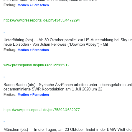
Freitag:
Medien > Fernsehen
https://www.presseportal.de/pm/43455/4472294
"
Unterföhring (ots) - - Ab 30 Oktober parallel zur US-Ausstrahlung bei Sk
neue Episoden - Von Julian Fellowes ("Downton Abbey") - Mit
Freitag:
Medien > Fernsehen
www.presseportal.de/pm/33221/5586912
"
Baden-Baden (ots) - Syrische Ärzt*innen arbeiten unter Lebensgefahr in un
oscarnominierte SWR Koproduktion am 1 Juli 2020 um 22
Freitag:
Medien > Fernsehen
https://www.presseportal.de/pm/75892/4632077
"
München (ots) - - In drei Tagen, am 23 Oktober, findet in der BMW Welt d