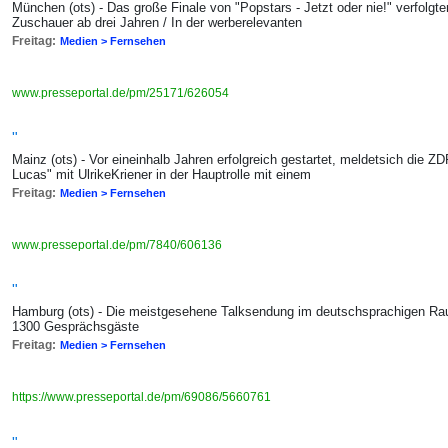
München (ots) - Das große Finale von "Popstars - Jetzt oder nie!" verfolgte
Zuschauer ab drei Jahren / In der werberelevanten
Freitag:
Medien > Fernsehen
www.presseportal.de/pm/25171/626054
"
Mainz (ots) - Vor eineinhalb Jahren erfolgreich gestartet, meldetsich die
Lucas" mit UlrikeKriener in der Hauptrolle mit einem
Freitag:
Medien > Fernsehen
www.presseportal.de/pm/7840/606136
"
Hamburg (ots) - Die meistgesehene Talksendung im deutschsprachigen Ra
1300 Gesprächsgäste
Freitag:
Medien > Fernsehen
https://www.presseportal.de/pm/69086/5660761
"