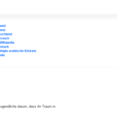
weit
weiz
tschland
rreich
. Wikipedia
emark
inigte arabische Emirate
ada
Jugendliche darum, dass ihr Traum in