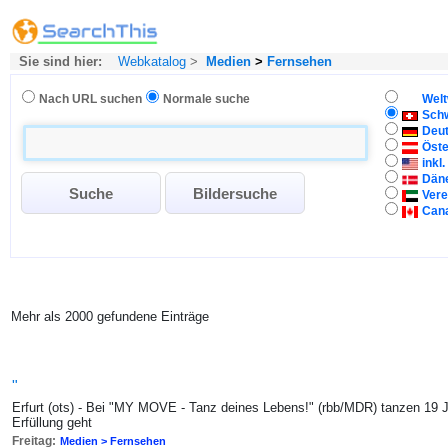
Sie sind hier:
Webkatalog
>
Medien
>
Fernsehen
Nach URL suchen
Normale suche
Welt
Sch
Deu
Öste
inkl
Dän
Vere
Can
Mehr als 2000 gefundene Einträge
"
Erfurt (ots) - Bei "MY MOVE - Tanz deines Lebens!" (rbb/MDR) tanzen 19 
Erfüllung geht
Freitag:
Medien > Fernsehen