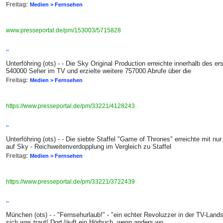
Freitag:
Medien > Fernsehen
www.presseportal.de/pm/153003/5715828
"
Unterföhring (ots) - - Die Sky Original Production erreichte innerhalb des
540000 Seher im TV und erzielte weitere 757000 Abrufe über die
Freitag:
Medien > Fernsehen
https://www.presseportal.de/pm/33221/4128243
"
Unterföhring (ots) - - Die siebte Staffel "Game of Thrones" erreichte mit nu
auf Sky - Reichweitenverdopplung im Vergleich zu Staffel
Freitag:
Medien > Fernsehen
https://www.presseportal.de/pm/33221/3722439
"
München (ots) - - "Fernsehurlaub!" - "ein echter Revoluzzer in der TV-Landsc
sich was traut! Dort läuft ein Hörbuch, wenn anders wo