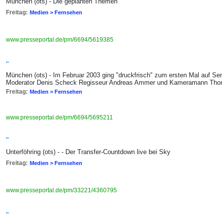
München (ots) - Die geplanten Themen
Freitag:
Medien > Fernsehen
www.presseportal.de/pm/6694/5619385
"
München (ots) - Im Februar 2003 ging "druckfrisch" zum ersten Mal auf S
Moderator Denis Scheck Regisseur Andreas Ammer und Kameramann Th
Freitag:
Medien > Fernsehen
www.presseportal.de/pm/6694/5695211
"
Unterföhring (ots) - - Der Transfer-Countdown live bei Sky
Freitag:
Medien > Fernsehen
www.presseportal.de/pm/33221/4360795
"