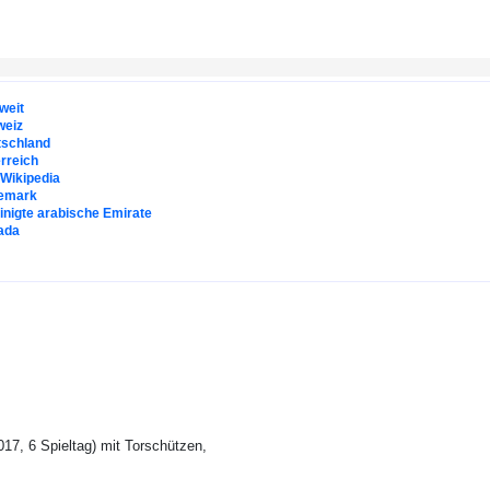
weit
weiz
tschland
rreich
. Wikipedia
emark
inigte arabische Emirate
ada
017, 6 Spieltag) mit Torschützen,