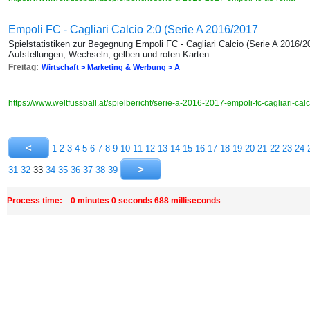
Empoli FC - Cagliari Calcio 2:0 (Serie A 2016/2017
Spielstatistiken zur Begegnung Empoli FC - Cagliari Calcio (Serie A 2016/2
Aufstellungen, Wechseln, gelben und roten Karten
Freitag:
Wirtschaft > Marketing & Werbung > A
https://www.weltfussball.at/spielbericht/serie-a-2016-2017-empoli-fc-cagliari-cal
1
2
3
4
5
6
7
8
9
10
11
12
13
14
15
16
17
18
19
20
21
22
23
24
31
32
33
34
35
36
37
38
39
Process time: 0 minutes 0 seconds 688 milliseconds