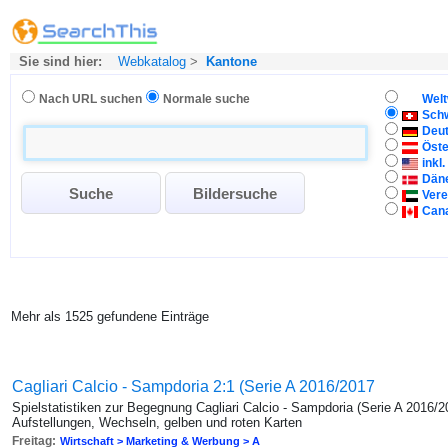
Sie sind hier:
Webkatalog
>
Kantone
Nach URL suchen
Normale suche
Welt
Sch
Deu
Öste
inkl
Dän
Vere
Can
Mehr als 1525 gefundene Einträge
Cagliari Calcio - Sampdoria 2:1 (Serie A 2016/2017
Spielstatistiken zur Begegnung Cagliari Calcio - Sampdoria (Serie A 2016/2
Aufstellungen, Wechseln, gelben und roten Karten
Freitag:
Wirtschaft > Marketing & Werbung > A