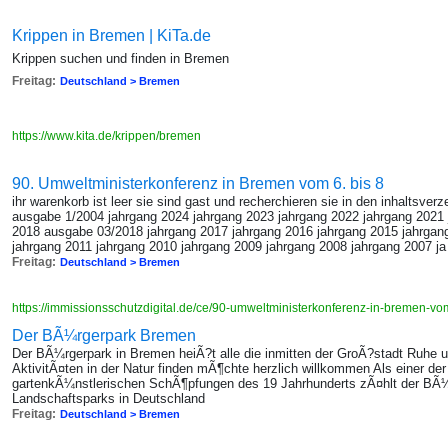
Krippen in Bremen | KiTa.de
Krippen suchen und finden in Bremen
Freitag:
Deutschland > Bremen
https://www.kita.de/krippen/bremen
90. Umweltministerkonferenz in Bremen vom 6. bis 8
ihr warenkorb ist leer sie sind gast und recherchieren sie in den inhaltsverz
ausgabe 1/2004 jahrgang 2024 jahrgang 2023 jahrgang 2022 jahrgang 2021 
2018 ausgabe 03/2018 jahrgang 2017 jahrgang 2016 jahrgang 2015 jahrgan
jahrgang 2011 jahrgang 2010 jahrgang 2009 jahrgang 2008 jahrgang 2007 ja
Freitag:
Deutschland > Bremen
https://immissionsschutzdigital.de/ce/90-umweltministerkonferenz-in-bremen-vom
Der BÃ¼rgerpark Bremen
Der BÃ¼rgerpark in Bremen heiÃ?t alle die inmitten der GroÃ?stadt Ruhe 
AktivitÃ¤ten in der Natur finden mÃ¶chte herzlich willkommen Als einer der
gartenkÃ¼nstlerischen SchÃ¶pfungen des 19 Jahrhunderts zÃ¤hlt der BÃ¼
Landschaftsparks in Deutschland
Freitag:
Deutschland > Bremen