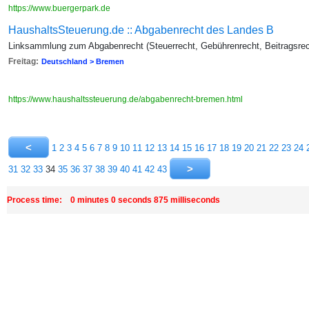
https://www.buergerpark.de
HaushaltsSteuerung.de :: Abgabenrecht des Landes B
Linksammlung zum Abgabenrecht (Steuerrecht, Gebührenrecht, Beitragsre
Freitag:
Deutschland > Bremen
https://www.haushaltssteuerung.de/abgabenrecht-bremen.html
1
2
3
4
5
6
7
8
9
10
11
12
13
14
15
16
17
18
19
20
21
22
23
24
31
32
33
34
35
36
37
38
39
40
41
42
43
Process time: 0 minutes 0 seconds 875 milliseconds