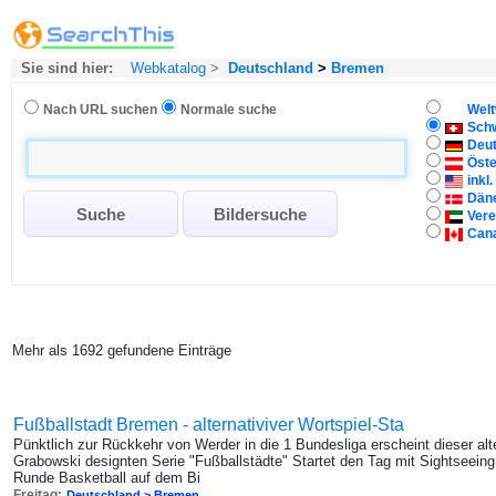
Sie sind hier:
Webkatalog
>
Deutschland
>
Bremen
Nach URL suchen
Normale suche
Welt
Sch
Deu
Öste
inkl
Dän
Vere
Can
Mehr als 1692 gefundene Einträge
Fußballstadt Bremen - alternativiver Wortspiel-Sta
Pünktlich zur Rückkehr von Werder in die 1 Bundesliga erscheint dieser alt
Grabowski designten Serie "Fußballstädte" Startet den Tag mit Sightseeing
Runde Basketball auf dem Bi
Freitag:
Deutschland > Bremen