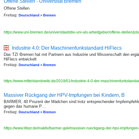
Offene Stellen - Universität Bremen
Offene Stellen
Freitag:
Deutschland > Bremen
https://www.uni-bremen.de/universitaet/die-uni-als-arbeitgeber/offene-stellen/j
Industrie 4.0: Der Maschinen­funk­standard HiFlecs
Das TZI Bremen hat mit Partnern aus Industrie und Wissenschaft den ergä
HiFlecs entwickelt
Freitag:
Deutschland > Bremen
https://www.mittelstandswiki.de/2019/01/industrie-4-0-der-maschinenfunkstanda
Massiver Rückgang der HPV-Impfungen bei Kindern, B
BARMER, 40 Prozent der Mädchen sind trotz entsprechender Impfempfehlu
gegen das humane P…
Freitag:
Deutschland > Bremen
https://www.lifepr.de/inaktiv/barmer-gek/massiver-rueckgang-der-hpv-impfunge