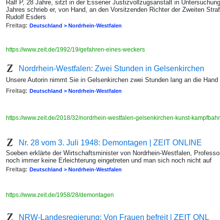
Ralf P, 28 Jahre, sitzt in der Essener Justizvollzugsanstalt in Untersuc
Jahres schrieb er, von Hand, an den Vorsitzenden Richter der Zweiten St
Rudolf Esders
Freitag:
Deutschland > Nordrhein-Westfalen
https://www.zeit.de/1992/19/gefahren-eines-weckers
Nordrhein-Westfalen: Zwei Stunden in Gelsenkirchen
Unsere Autorin nimmt Sie in Gelsenkirchen zwei Stunden lang an die Hand
Freitag:
Deutschland > Nordrhein-Westfalen
https://www.zeit.de/2018/32/nordrhein-westfalen-gelsenkirchen-kunst-kampfba
Nr. 28 vom 3. Juli 1948: Demontagen | ZEIT ONLINE
Soeben erklärte der Wirtschaftsminister von Nordrhein-Westfalen, Profess
noch immer keine Erleichterung eingetreten und man sich noch nicht auf
Freitag:
Deutschland > Nordrhein-Westfalen
https://www.zeit.de/1958/28/demontagen
NRW-Landesregierung: Von Frauen befreit | ZEIT ONL