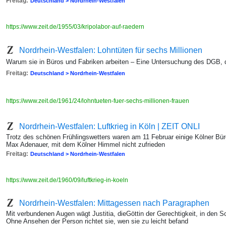
Freitag:
Deutschland > Nordrhein-Westfalen
https://www.zeit.de/1955/03/kripolabor-auf-raedern
Nordrhein-Westfalen: Lohntüten für sechs Millionen
Warum sie in Büros und Fabriken arbeiten – Eine Untersuchung des DGB, 
Freitag:
Deutschland > Nordrhein-Westfalen
https://www.zeit.de/1961/24/lohntueten-fuer-sechs-millionen-frauen
Nordrhein-Westfalen: Luftkrieg in Köln | ZEIT ONLI
Trotz des schönen Frühlingswetters waren am 11 Februar einige Kölner Bürg
Max Adenauer, mit dem Kölner Himmel nicht zufrieden
Freitag:
Deutschland > Nordrhein-Westfalen
https://www.zeit.de/1960/09/luftkrieg-in-koeln
Nordrhein-Westfalen: Mittagessen nach Paragraphen
Mit verbundenen Augen wägt Justitia, dieGöttin der Gerechtigkeit, in den S
Ohne Ansehen der Person richtet sie, wen sie zu leicht befand