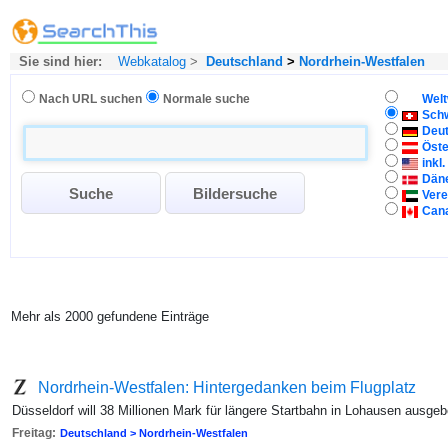
Sie sind hier:
Webkatalog
>
Deutschland
>
Nordrhein-Westfalen
Nach URL suchen
Normale suche
Welt
Sch
Deu
Öste
inkl
Dän
Vere
Can
Mehr als 2000 gefundene Einträge
Nordrhein-Westfalen: Hintergedanken beim Flugplatz
Düsseldorf will 38 Millionen Mark für längere Startbahn in Lohausen ausge
Freitag:
Deutschland > Nordrhein-Westfalen