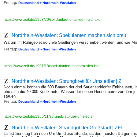
Freitag:
Deutschland > Nordrhein-Westfalen
https://www.zeit.de/1958/20/solidaritaet-unter-dem-tschako
Nordrhein-Westfalen: Spekulanten machen sich breit
Warum im Ruhrgebiet so viele Siedlungen verscherbelt werden, und wie Mi
Freitag:
Deutschland > Nordrhein-Westfalen
https://www.zeit.de/1991/18/spekulanten-machen-sich-breit
Nordrhein-Westfalen: Sprungbrett für Umsiedler | Z
Noch einmal können die 500 Bauern der drei Sauerlanddörfer Enkhausen,
ehe sich die 40 000 Kubikmeter Wasser der neuen Hennesperre vor dem j
stauen
Freitag:
Deutschland > Nordrhein-Westfalen
https://www.zeit.de/1955/11/sprungbrett-fuer-umsiedler
Nordrhein-Westfalen: Strandgut der Großstadt | ZEI
Es ist Sonntag früh neun Uhr Um diese Stunde, da den meisten Bürgern nich