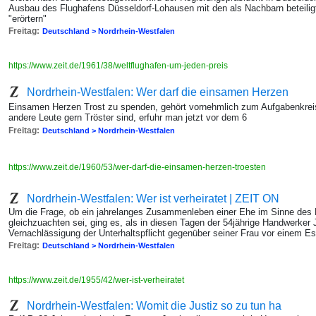
Ausbau des Flughafens Düsseldorf-Lohausen mit den als Nachbarn beteili
"erörtern"
Freitag:
Deutschland > Nordrhein-Westfalen
https://www.zeit.de/1961/38/weltflughafen-um-jeden-preis
Nordrhein-Westfalen: Wer darf die einsamen Herzen
Einsamen Herzen Trost zu spenden, gehört vornehmlich zum Aufgabenkrei
andere Leute gern Tröster sind, erfuhr man jetzt vor dem 6
Freitag:
Deutschland > Nordrhein-Westfalen
https://www.zeit.de/1960/53/wer-darf-die-einsamen-herzen-troesten
Nordrhein-Westfalen: Wer ist verheiratet | ZEIT ON
Um die Frage, ob ein jahrelanges Zusammenleben einer Ehe im Sinne des
gleichzuachten sei, ging es, als in diesen Tagen der 54jährige Handwerke
Vernachlässigung der Unterhaltspflicht gegenüber seiner Frau vor einem E
Freitag:
Deutschland > Nordrhein-Westfalen
https://www.zeit.de/1955/42/wer-ist-verheiratet
Nordrhein-Westfalen: Womit die Justiz so zu tun ha