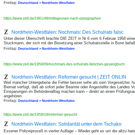
Freitag:
Deutschland > Nordrhein-Westfalen
https://www.zeit.de/1961/48/mittagessen-nach-paragraphen
Nordrhein-Westfalen: Nochmals: Des Schulrats falsc
Unter dieser Überschrift brachte DIE ZEIT in Nr 6 vom 6 Februar 1958 einen
Stuckmann, der sich mit der Besetzung einer Schulratsstelle in Bonn befaß
Freitag:
Deutschland > Nordrhein-Westfalen
https://www.zeit.de/1958/09/nochmals-des-schulrats-falsches-gesangbuch
Nordrhein-Westfalen: Reformer gesucht | ZEIT ONLIN
Weil mancher Untergebene die Fehler besser sehe als sein Vorgesetzter, h
Biernat verfügt, daß ab sofort jeder Beamte oder Angestellte des Landes V
Einsparungen im Behördenalltag machen kann – direkt an einen Prüfungsaus
angehören
Freitag:
Deutschland > Nordrhein-Westfalen
https://www.zeit.de/1958/18/reformer-gesucht
Nordrhein-Westfalen: Solidarität unter dem Tschako
Essener Polizeiprozeß in vierter Auflage – Wieder geht es um die allzu hand