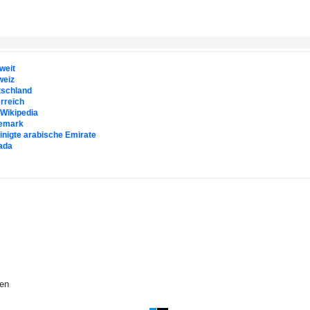
weit
weiz
tschland
rreich
. Wikipedia
emark
inigte arabische Emirate
ada
ben