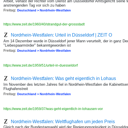
Arbeit, verläßt der Richter vom Dienst am Düsseldorfer Amtsgericht seine 
anstrengenden Tag vor sich zu haben
Freitag:
Deutschland > Nordrhein-Westfalen
https://www.zeit.de/1960/40/strandgut-der-grossstadt
Nordrhein-Westfalen: Urteil in Düsseldorf | ZEIT O
Am 14 Dezember wurde in Düsseldorf jener Mann verurteilt, der in ganz 
"Liebespaarmörder" bekanntgeworden ist
Freitag:
Deutschland > Nordrhein-Westfalen
https://www.zeit.de/1959/51/urteil-in-duesseldorf
Nordrhein-Westfalen: Was geht eigentlich in Lohaus
Im November des letzten Jahres fiel in Nordrhein-Westfalen die Kabinettse
Flughafenstreit
Freitag:
Deutschland > Nordrhein-Westfalen
https://www.zeit.de/1959/37/was-geht-eigentlich-in-lohausen-vor
Nordrhein-Westfalen: Weltflughafen um jeden Preis
Gleich nach der Bundestagswahl wird der Regierungspräsident in Düsseldo