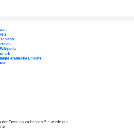
weit
weiz
tschland
rreich
. Wikipedia
emark
inigte arabische Emirate
ada
us der Fassung zu bringen Sie wurde nur
lte