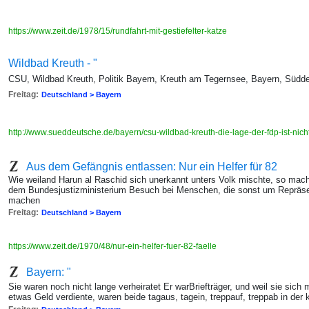
https://www.zeit.de/1978/15/rundfahrt-mit-gestiefelter-katze
Wildbad Kreuth - "
CSU, Wildbad Kreuth, Politik Bayern, Kreuth am Tegernsee, Bayern, Südd
Freitag:
Deutschland > Bayern
http://www.sueddeutsche.de/bayern/csu-wildbad-kreuth-die-lage-der-fdp-ist-ni
Aus dem Gefängnis entlassen: Nur ein Helfer für 82
Wie weiland Harun al Raschid sich unerkannt unters Volk mischte, so mach
dem Bundesjustizministerium Besuch bei Menschen, die sonst um Repräse
machen
Freitag:
Deutschland > Bayern
https://www.zeit.de/1970/48/nur-ein-helfer-fuer-82-faelle
Bayern: "
Sie waren noch nicht lange verheiratet Er warBriefträger, und weil sie sich
etwas Geld verdiente, waren beide tagaus, tagein, treppauf, treppab in der