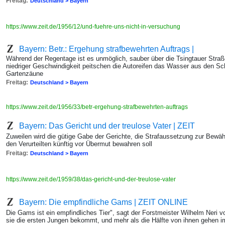
Freitag:
Deutschland > Bayern
https://www.zeit.de/1956/12/und-fuehre-uns-nicht-in-versuchung
Bayern: Betr.: Ergehung strafbewehrten Auftrags |
Während der Regentage ist es unmöglich, sauber über die Tsingtauer Stra
niedriger Geschwindigkeit peitschen die Autoreifen das Wasser aus den Sc
Gartenzäune
Freitag:
Deutschland > Bayern
https://www.zeit.de/1956/33/betr-ergehung-strafbewehrten-auftrags
Bayern: Das Gericht und der treulose Vater | ZEIT
Zuweilen wird die gütige Gabe der Gerichte, die Strafaussetzung zur Bewä
den Verurteilten künftig vor Übermut bewahren soll
Freitag:
Deutschland > Bayern
https://www.zeit.de/1959/38/das-gericht-und-der-treulose-vater
Bayern: Die empfindliche Gams | ZEIT ONLINE
Die Gams ist ein empfindliches Tier", sagt der Forstmeister Wilhelm Neri vo
sie die ersten Jungen bekommt, und mehr als die Hälfte von ihnen gehen i