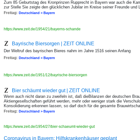
Zum 85 Geburtstag des Kronprinzen Rupprecht in Bayern war auch die K
zur Stelle Sie zeigte den glücklichen Jubilar im Kreise seiner Freunde und 
Freitag:
Deutschland > Bayern
https://www.zeit.de/1954/21/bayerns-schande
Bayrische Biersorgen | ZEIT ONLINE
Der Weltruf des bayrischen Bieres nahm im Jahre 1516 seinen Anfang
Freitag:
Deutschland > Bayern
https://www.zeit.de/1951/12/bayrische-biersorgen
Bier schäumt wieder gut | ZEIT ONLINE
Wenn auch nicht daran zu zweifeln ist, daß dieBilanzen der deutschen Braub
Aktiengesellschaften geführt werden, mehr oder weniger stark die Verschul
Konsolidierung erkennen lassen, so darf doch für die gesamte Brauwirtsch
Freitag:
Deutschland > Bayern
https://www.zeit.de/1954/27/bier-schaeumt-wieder-gut
Coronavirus in Bayern: Hilfskrankenhäuser geplant