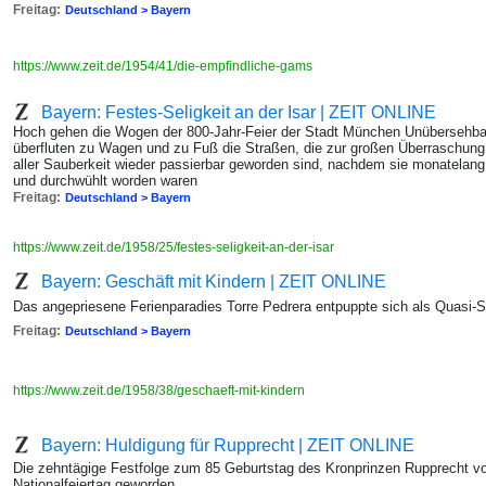
Freitag:
Deutschland > Bayern
https://www.zeit.de/1954/41/die-empfindliche-gams
Bayern: Festes-Seligkeit an der Isar | ZEIT ONLINE
Hoch gehen die Wogen der 800-Jahr-Feier der Stadt München Unübersehba
überfluten zu Wagen und zu Fuß die Straßen, die zur großen Überraschung 
aller Sauberkeit wieder passierbar geworden sind, nachdem sie monatelang
und durchwühlt worden waren
Freitag:
Deutschland > Bayern
https://www.zeit.de/1958/25/festes-seligkeit-an-der-isar
Bayern: Geschäft mit Kindern | ZEIT ONLINE
Das angepriesene Ferienparadies Torre Pedrera entpuppte sich als Quasi-St
Freitag:
Deutschland > Bayern
https://www.zeit.de/1958/38/geschaeft-mit-kindern
Bayern: Huldigung für Rupprecht | ZEIT ONLINE
Die zehntägige Festfolge zum 85 Geburtstag des Kronprinzen Rupprecht vo
Nationalfeiertag geworden