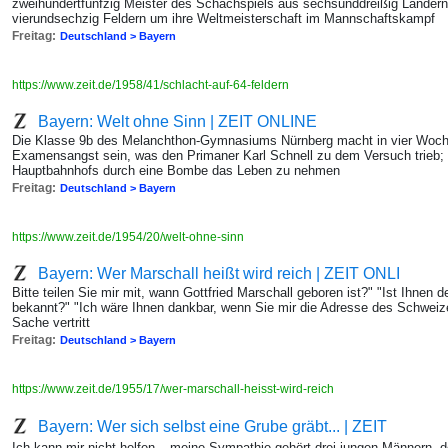
zweihundertfünfzig Meister des Schachspiels aus sechsunddreißig Ländern
vierundsechzig Feldern um ihre Weltmeisterschaft im Mannschaftskampf
Freitag:
Deutschland > Bayern
https://www.zeit.de/1958/41/schlacht-auf-64-feldern
Bayern: Welt ohne Sinn | ZEIT ONLINE
Die Klasse 9b des Melanchthon-Gymnasiums Nürnberg macht in vier Wochen
Examensangst sein, was den Primaner Karl Schnell zu dem Versuch trieb; s
Hauptbahnhofs durch eine Bombe das Leben zu nehmen
Freitag:
Deutschland > Bayern
https://www.zeit.de/1954/20/welt-ohne-sinn
Bayern: Wer Marschall heißt wird reich | ZEIT ONLI
Bitte teilen Sie mir mit, wann Gottfried Marschall geboren ist?" "Ist Ihnen 
bekannt?" "Ich wäre Ihnen dankbar, wenn Sie mir die Adresse des Schweiz
Sache vertritt
Freitag:
Deutschland > Bayern
https://www.zeit.de/1955/17/wer-marschall-heisst-wird-reich
Bayern: Wer sich selbst eine Grube gräbt... | ZEIT
Ich kann mir nicht helfen – meine Sympathie gehört drei jungen Männern, de