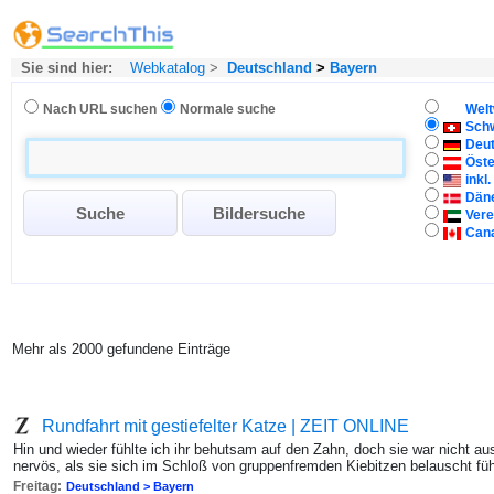
Sie sind hier:
Webkatalog
>
Deutschland
>
Bayern
Nach URL suchen
Normale suche
Welt
Sch
Deu
Öste
inkl
Dän
Vere
Can
Mehr als 2000 gefundene Einträge
Rundfahrt mit gestiefelter Katze | ZEIT ONLINE
Hin und wieder fühlte ich ihr behutsam auf den Zahn, doch sie war nicht a
nervös, als sie sich im Schloß von gruppenfremden Kiebitzen belauscht füh
Freitag:
Deutschland > Bayern