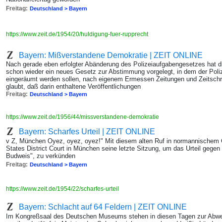
Freitag:
Deutschland > Bayern
https://www.zeit.de/1954/20/huldigung-fuer-rupprecht
Bayern: Mißverstandene Demokratie | ZEIT ONLINE
Nach gerade eben erfolgter Abänderung des Polizeiaufgabengesetzes hat 
schon wieder ein neues Gesetz zur Abstimmung vorgelegt, in dem der Poli
eingeräumt werden sollen, nach eigenem Ermessen Zeitungen und Zeitschr
glaubt, daß darin enthaltene Veröffentlichungen
Freitag:
Deutschland > Bayern
https://www.zeit.de/1956/44/missverstandene-demokratie
Bayern: Scharfes Urteil | ZEIT ONLINE
v Z, München Oyez, oyez, oyez!" Mit diesem alten Ruf in normannischem G
States District Court in München seine letzte Sitzung, um das Urteil gege
Budweis", zu verkünden
Freitag:
Deutschland > Bayern
https://www.zeit.de/1954/22/scharfes-urteil
Bayern: Schlacht auf 64 Feldern | ZEIT ONLINE
Im Kongreßsaal des Deutschen Museums stehen in diesen Tagen zur Abwe