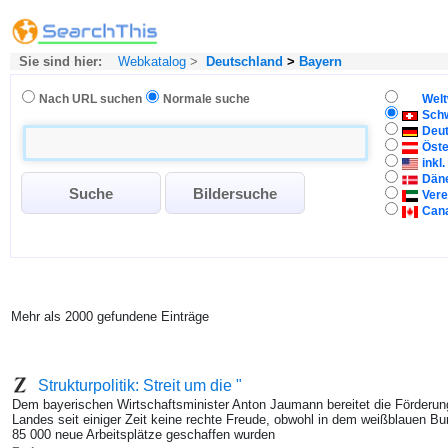
Sie sind hier:
Webkatalog
>
Deutschland
>
Bayern
Nach URL suchen
Normale suche
Welt
Sch
Deu
Öste
inkl
Dän
Vere
Can
Mehr als 2000 gefundene Einträge
Strukturpolitik: Streit um die "
Dem bayerischen Wirtschaftsminister Anton Jaumann bereitet die Förderu
Landes seit einiger Zeit keine rechte Freude, obwohl in dem weißblauen Bun
85 000 neue Arbeitsplätze geschaffen wurden