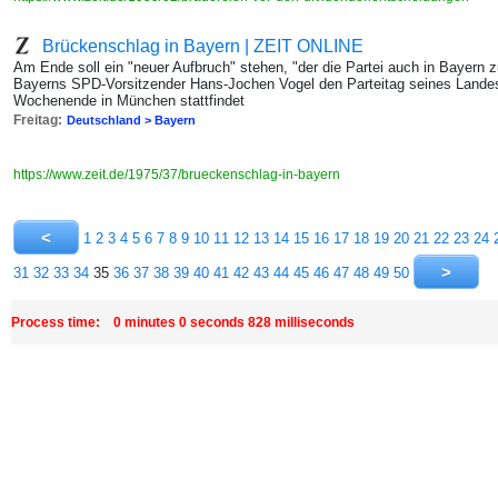
Brückenschlag in Bayern | ZEIT ONLINE
Am Ende soll ein "neuer Aufbruch" stehen, "der die Partei auch in Bayern zu
Bayerns SPD-Vorsitzender Hans-Jochen Vogel den Parteitag seines Lande
Wochenende in München stattfindet
Freitag:
Deutschland > Bayern
https://www.zeit.de/1975/37/brueckenschlag-in-bayern
1
2
3
4
5
6
7
8
9
10
11
12
13
14
15
16
17
18
19
20
21
22
23
24
31
32
33
34
35
36
37
38
39
40
41
42
43
44
45
46
47
48
49
50
Process time: 0 minutes 0 seconds 828 milliseconds