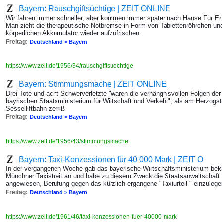
Bayern: Rauschgiftsüchtige | ZEIT ONLINE
Wir fahren immer schneller, aber kommen immer später nach Hause Für Ent
Man zieht die therapeutische Notbremse in Form von Tablettenröhrchen und
körperlichen Akkumulator wieder aufzufrischen
Freitag:
Deutschland > Bayern
https://www.zeit.de/1956/34/rauschgiftsuechtige
Bayern: Stimmungsmache | ZEIT ONLINE
Drei Tote und acht Schwerverletzte "waren die verhängnisvollen Folgen der 
bayrischen Staatsministerium für Wirtschaft und Verkehr", als am Herzogs
Sesselliftbahn zerriß
Freitag:
Deutschland > Bayern
https://www.zeit.de/1956/43/stimmungsmache
Bayern: Taxi-Konzessionen für 40 000 Mark | ZEIT O
In der vergangenen Woche gab das bayerische Wirtschaftsministerium bekan
Münchner Taxistreit an und habe zu diesem Zweck die Staatsanwaltschaft 
angewiesen, Berufung gegen das kürzlich ergangene "Taxiurteil " einzulege
Freitag:
Deutschland > Bayern
https://www.zeit.de/1961/46/taxi-konzessionen-fuer-40000-mark