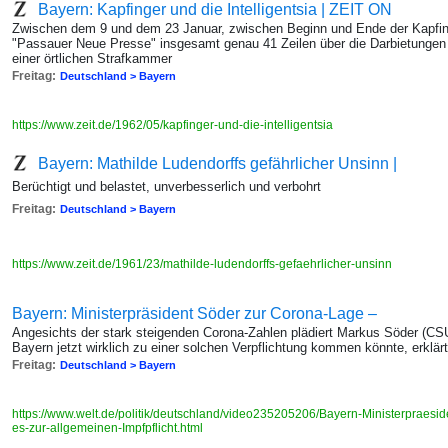
Bayern: Kapfinger und die Intelligentsia | ZEIT ON
Zwischen dem 9 und dem 23 Januar, zwischen Beginn und Ende der Kapfinge
"Passauer Neue Presse" insgesamt genau 41 Zeilen über die Darbietungen 
einer örtlichen Strafkammer
Freitag:
Deutschland > Bayern
https://www.zeit.de/1962/05/kapfinger-und-die-intelligentsia
Bayern: Mathilde Ludendorffs gefährlicher Unsinn |
Berüchtigt und belastet, unverbesserlich und verbohrt
Freitag:
Deutschland > Bayern
https://www.zeit.de/1961/23/mathilde-ludendorffs-gefaehrlicher-unsinn
Bayern: Ministerpräsident Söder zur Corona-Lage –
Angesichts der stark steigenden Corona-Zahlen plädiert Markus Söder (CSU)
Bayern jetzt wirklich zu einer solchen Verpflichtung kommen könnte, erklärt
Freitag:
Deutschland > Bayern
https://www.welt.de/politik/deutschland/video235205206/Bayern-Ministerpraes
es-zur-allgemeinen-Impfpflicht.html