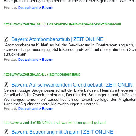
Einer preludinsüchtigen Apothekerin wurde der Prozeß gemacht – Was ein
Freitag:
Deutschland > Bayern
https://www.zeit.de/1961/31/der-kamin-ist-ein-mann-der-ins-zimmer-will
Bayern: Atombombenstaub | ZEIT ONLINE
"Atombombenstaub" hieß es bei der Bevölkerung in Oberfranken sogleich, a
schwerer Hagel niederging, Schloßen so groß wie Taubeneier, die beim Sch
zurückließen
Freitag:
Deutschland > Bayern
https://www.zeit.de/1954/37/atombombenstaub
Bayern: Auf schwankendem Grund gebaut | ZEIT ONLIN
Gemeinnützige Baugenossenschaft der Erwerbslosen, Heimatvertriebenen u
Gesellschaft Ihr Zweck schien gut, Denn in den Satzungen stand, daß sie 
Wohnungsunternehmen" ausschließlich den Zweck verfolge, den Mitglied
zweckmäßig eingerichtete Kleinwohnungen zu versch
Freitag:
Deutschland > Bayern
https://www.zeit.de/1957/49/auf-schwankendem-grund-gebaut
Bayern: Begegnung mit Ungarn | ZEIT ONLINE