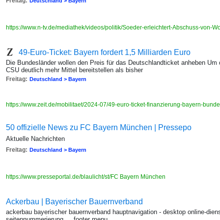
Freitag:
Deutschland > Bayern
https://www.n-tv.de/mediathek/videos/politik/Soeder-erleichtert-Abschuss-von-
49-Euro-Ticket: Bayern fordert 1,5 Milliarden Euro
Die Bundesländer wollen den Preis für das Deutschlandticket anheben Um d
CSU deutlich mehr Mittel bereitstellen als bisher
Freitag:
Deutschland > Bayern
https://www.zeit.de/mobilitaet/2024-07/49-euro-ticket-finanzierung-bayern-bunde
50 offizielle News zu FC Bayern München | Pressepo
Aktuelle Nachrichten
Freitag:
Deutschland > Bayern
https://www.presseportal.de/blaulicht/st/FC Bayern München
Ackerbau | Bayerischer Bauernverband
ackerbau bayerischer bauernverband hauptnavigation - desktop online-dien
seitennummerierung … footer menu