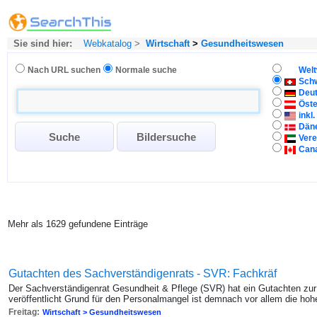
Sie sind hier:
Webkatalog
>
Wirtschaft
>
Gesundheitswesen
Nach URL suchen
Normale suche
Welt
Sch
Deu
Öste
inkl
Dän
Vere
Can
Mehr als 1629 gefundene Einträge
Gutachten des Sachverständigenrats - SVR: Fachkräf
Der Sachverständigenrat Gesundheit & Pflege (SVR) hat ein Gutachten zu
veröffentlicht Grund für den Personalmangel ist demnach vor allem die hoh
Freitag:
Wirtschaft > Gesundheitswesen