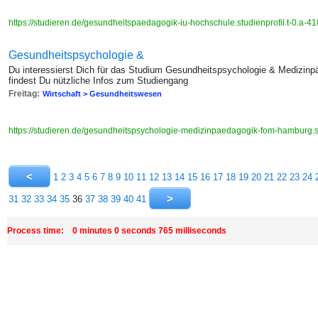
https://studieren.de/gesundheitspaedagogik-iu-hochschule.studienprofil.t-0.a-4
Gesundheitspsychologie &
Du interessierst Dich für das Studium Gesundheitspsychologie & Medizin
findest Du nützliche Infos zum Studiengang
Freitag:
Wirtschaft > Gesundheitswesen
https://studieren.de/gesundheitspsychologie-medizinpaedagogik-fom-hamburg.st
1
2
3
4
5
6
7
8
9
10
11
12
13
14
15
16
17
18
19
20
21
22
23
24
31
32
33
34
35
36
37
38
39
40
41
Process time: 0 minutes 0 seconds 765 milliseconds