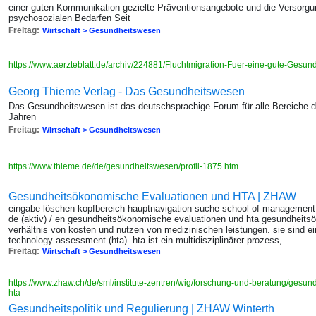
einer guten Kommunikation gezielte Präventionsangebote und die Versorgu
psychosozialen Bedarfen Seit
Freitag:
Wirtschaft > Gesundheitswesen
https://www.aerzteblatt.de/archiv/224881/Fluchtmigration-Fuer-eine-gute-Gesun
Georg Thieme Verlag - Das Gesundheitswesen
Das Gesundheitswesen ist das deutschsprachige Forum für alle Bereiche 
Jahren
Freitag:
Wirtschaft > Gesundheitswesen
https://www.thieme.de/de/gesundheitswesen/profil-1875.htm
Gesundheitsökonomische Evaluationen und HTA | ZHAW
eingabe löschen kopfbereich hauptnavigation suche school of management
de (aktiv) / en gesundheitsökonomische evaluationen und hta gesundheits
verhältnis von kosten und nutzen von medizinischen leistungen. sie sind ein
technology assessment (hta). hta ist ein multidisziplinärer prozess,
Freitag:
Wirtschaft > Gesundheitswesen
https://www.zhaw.ch/de/sml/institute-zentren/wig/forschung-und-beratung/gesu
hta
Gesundheitspolitik und Regulierung | ZHAW Winterth