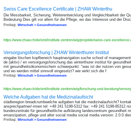
Swiss Care Excellence Certificate | ZHAW Winterthu
Die Messbarkeit, Sicherung, Weiterentwicklung und Vergleichbarkeit der 
Bedeutung Dies gilt vor allem für die Pflege, wo das Interesse und der D
Freitag:
Wirtschaft > Gesundheitswesen
https://www.zhaw.ch/de/sml/institute-zentren/wig/projekte/swiss-care-excellence-c
Versorgungsforschung | ZHAW Winterthurer Institut
eingabe löschen kopfbereich hauptnavigation suche school of management
de (aktiv) / en versorgungsforschung das winterthurer institut für gesundh
mit gesundheitsökonomischem schwerpunkt: "was ist der nutzen von gesund
und wo werden mittel sinnvoll eingesetzt? wie wirkt sich die f
Freitag:
Wirtschaft > Gesundheitswesen
https://www.zhaw.ch/de/sml/institute-zentren/wig/forschung-und-beratung/vers
Welche Aufgaben hat die Medizinalaufsicht
städteregion breadcrumbwelche aufgaben hat die medizinalaufsicht? kontak
ansprechpartner/-innen tel: +49 241 5198-5312 fax: +49 241 5198-85312 nützl
bundeszentrale für gesundheitliche aufklärung landeszentrum gesundheit nr
emanzipation, pflege und alter social media social media version: 2.0.0 di
Freitag:
Wirtschaft > Gesundheitswesen