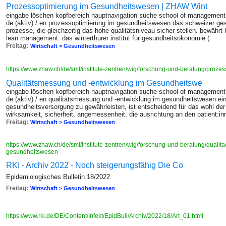
Prozessoptimierung im Gesundheitswesen | ZHAW Wint
eingabe löschen kopfbereich hauptnavigation suche school of management
de (aktiv) / en prozessoptimierung im gesundheitswesen das schweizer ges
prozesse, die gleichzeitig das hohe qualitätsniveau sicher stellen. bewäh
lean management. das winterthurer institut für gesundheitsökonomie (
Freitag:
Wirtschaft > Gesundheitswesen
https://www.zhaw.ch/de/sml/institute-zentren/wig/forschung-und-beratung/proze
Qualitätsmessung und -entwicklung im Gesundheitswe
eingabe löschen kopfbereich hauptnavigation suche school of management
de (aktiv) / en qualitätsmessung und -entwicklung im gesundheitswesen ein
gesundheitsversorgung zu gewährleisten, ist entscheidend für das wohl der 
wirksamkeit, sicherheit, angemessenheit, die ausrichtung an den patient:in
Freitag:
Wirtschaft > Gesundheitswesen
https://www.zhaw.ch/de/sml/institute-zentren/wig/forschung-und-beratung/quali
gesundheitswesen
RKI - Archiv 2022 - Noch steigerungsfähig Die Co
Epidemiologisches Bulletin 18/2022
Freitag:
Wirtschaft > Gesundheitswesen
https://www.rki.de/DE/Content/Infekt/EpidBull/Archiv/2022/18/Art_01.html