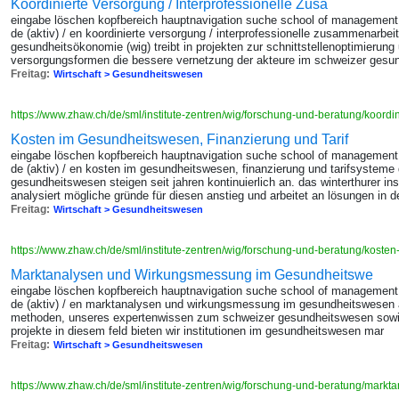
Koordinierte Versorgung / Interprofessionelle Zusa
eingabe löschen kopfbereich hauptnavigation suche school of management
de (aktiv) / en koordinierte versorgung / interprofessionelle zusammenarbeit 
gesundheitsökonomie (wig) treibt in projekten zur schnittstellenoptimierung 
versorgungsformen die bessere vernetzung der akteure im schweizer gesu
Freitag:
Wirtschaft > Gesundheitswesen
https://www.zhaw.ch/de/sml/institute-zentren/wig/forschung-und-beratung/koordi
Kosten im Gesundheitswesen, Finanzierung und Tarif
eingabe löschen kopfbereich hauptnavigation suche school of management
de (aktiv) / en kosten im gesundheitswesen, finanzierung und tarifsysteme
gesundheitswesen steigen seit jahren kontinuierlich an. das winterthurer in
analysiert mögliche gründe für diesen anstieg und arbeitet an lösungen in d
Freitag:
Wirtschaft > Gesundheitswesen
https://www.zhaw.ch/de/sml/institute-zentren/wig/forschung-und-beratung/kosten
Marktanalysen und Wirkungsmessung im Gesundheitswe
eingabe löschen kopfbereich hauptnavigation suche school of management
de (aktiv) / en marktanalysen und wirkungsmessung im gesundheitswesen au
methoden, unseres expertenwissen zum schweizer gesundheitswesen sowie z
projekte in diesem feld bieten wir institutionen im gesundheitswesen mar
Freitag:
Wirtschaft > Gesundheitswesen
https://www.zhaw.ch/de/sml/institute-zentren/wig/forschung-und-beratung/mar