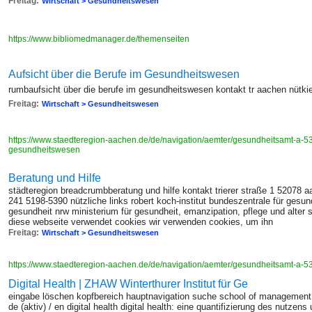
Freitag:
Wirtschaft > Gesundheitswesen
https://www.bibliomedmanager.de/themenseiten
Aufsicht über die Berufe im Gesundheitswesen
rumbaufsicht über die berufe im gesundheitswesen kontakt tr aachen nütki
Freitag:
Wirtschaft > Gesundheitswesen
https://www.staedteregion-aachen.de/de/navigation/aemter/gesundheitsamt-a-53/
gesundheitswesen
Beratung und Hilfe
städteregion breadcrumbberatung und hilfe kontakt trierer straße 1 52078 
241 5198-5390 nützliche links robert koch-institut bundeszentrale für gesu
gesundheit nrw ministerium für gesundheit, emanzipation, pflege und alter 
diese webseite verwendet cookies wir verwenden cookies, um ihn
Freitag:
Wirtschaft > Gesundheitswesen
https://www.staedteregion-aachen.de/de/navigation/aemter/gesundheitsamt-a-53
Digital Health | ZHAW Winterthurer Institut für Ge
eingabe löschen kopfbereich hauptnavigation suche school of management
de (aktiv) / en digital health digital health: eine quantifizierung des nutzen