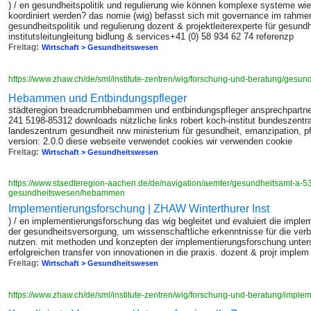
) / en gesundheitspolitik und regulierung wie können komplexe systeme w
koordiniert werden? das nomie (wig) befasst sich mit governance im rahmen 
gesundheitspolitik und regulierung dozent & projektleiterexperte für gesundh
institutsleitungleitung bidlung & services+41 (0) 58 934 62 74 referenzp
Freitag:
Wirtschaft > Gesundheitswesen
https://www.zhaw.ch/de/sml/institute-zentren/wig/forschung-und-beratung/gesund
Hebammen und Entbindungspfleger
städteregion breadcrumbhebammen und entbindungspfleger ansprechpartner
241 5198-85312 downloads nützliche links robert koch-institut bundeszentra
landeszentrum gesundheit nrw ministerium für gesundheit, emanzipation, pf
version: 2.0.0 diese webseite verwendet cookies wir verwenden cookie
Freitag:
Wirtschaft > Gesundheitswesen
https://www.staedteregion-aachen.de/de/navigation/aemter/gesundheitsamt-a-53/
gesundheitswesen/hebammen
Implementierungsforschung | ZHAW Winterthurer Inst
) / en implementierungsforschung das wig begleitet und evaluiert die imple
der gesundheitsversorgung, um wissenschaftliche erkenntnisse für die ver
nutzen. mit methoden und konzepten der implementierungsforschung unters
erfolgreichen transfer von innovationen in die praxis. dozent & projr implem
Freitag:
Wirtschaft > Gesundheitswesen
https://www.zhaw.ch/de/sml/institute-zentren/wig/forschung-und-beratung/impl