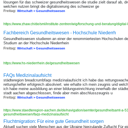
lösungen für das schweizer gesundheitswesen die studie zielt darauf ab, dr
welchen nutzen bringt die digitalisierung des schweizer ge
Freitag:
Wirtschaft > Gesundheitswesen
https://www.zhaw.ch/de/sml/institute-zentren/wig/forschung-und-beratung/digital
Fachbereich Gesundheitswesen - Hochschule Niederrh
Gesundheitswesen studieren an einer der renommiertesten Hochschulen des
Studium an der Hochschule Niederrhein
Freitag:
Wirtschaft > Gesundheitswesen
https://www.hs-niederrhein.de/gesundheitswesen
FAQs Medizinalaufsicht
städteregion breadcrumbfaqs medizinalaufsicht ich habe das rettungswach
rettungshelfer erfolgreich absolviert. wie erhalte ich mein zeugnis und wel
ich habe meine ausbildung an einer bildungseinrichtung innerhalb der städ
stadt aachen abgeschlossen, finde aber mein abschlusszeugnis u
Freitag:
Wirtschaft > Gesundheitswesen
https://www.staedteregion-aachen.de/de/navigation/aemter/gesundheitsamt-a-53/
gesundheitswesen/faqs-medizinalaufsicht
Fluchtmigration: Für eine gute Gesundheit sorgen
Aktuell suchen viele Menschen aus der Ukraine hierzulande Zuflucht Für e