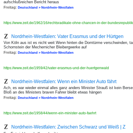
aufschlußreichen Bericht heraus
Freitag:
Deutschland > Nordrhein-Westfalen
https://www.zeit.de/1962/16/rechtsradikale-ohne-chancen-in-der-bundesrepubli
Nordrhein-Westfalen: Vater Erasmus und der Hürtgen
Von Köln aus ist es nicht weit Wenn hinten die Domtürme verschwinden, t
Schornstein der Mechernicher Bleibergwerke auf
Freitag:
Deutschland > Nordrhein-Westfalen
https://www.zeit.de/1959/42/vater-erasmus-und-der-huertgenwald
Nordrhein-Westfalen: Wenn ein Minister Auto fährt
Ach, es war wieder einmal alles ganz anders Minister Strauß ist kein Berse
Bloß an des Ministers braven Fahrer bleibt etwas hängen
Freitag:
Deutschland > Nordrhein-Westfalen
https://www.zeit.de/1958/44/wenn-ein-minister-auto-faehrt
Nordrhein-Westfalen: Zwischen Schwarz und Weiß | Z