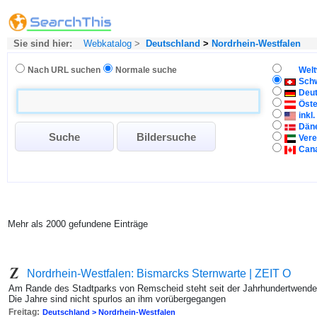
Sie sind hier:
Webkatalog
>
Deutschland
>
Nordrhein-Westfalen
Nach URL suchen
Normale suche
Welt
Sch
Deu
Öste
inkl
Dän
Vere
Can
Mehr als 2000 gefundene Einträge
Nordrhein-Westfalen: Bismarcks Sternwarte | ZEIT O
Am Rande des Stadtparks von Remscheid steht seit der Jahrhundertwende
Die Jahre sind nicht spurlos an ihm vorübergegangen
Freitag:
Deutschland > Nordrhein-Westfalen