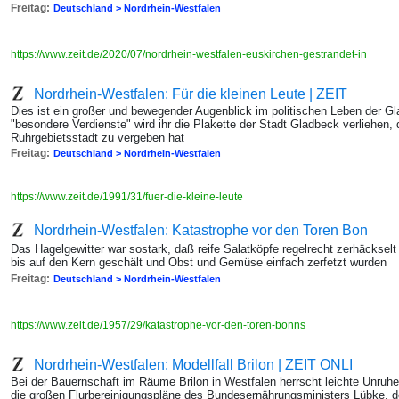
Freitag:
Deutschland > Nordrhein-Westfalen
https://www.zeit.de/2020/07/nordrhein-westfalen-euskirchen-gestrandet-in
Nordrhein-Westfalen: Für die kleinen Leute | ZEIT
Dies ist ein großer und bewegender Augenblick im politischen Leben der Gl
"besondere Verdienste" wird ihr die Plakette der Stadt Gladbeck verliehen,
Ruhrgebietsstadt zu vergeben hat
Freitag:
Deutschland > Nordrhein-Westfalen
https://www.zeit.de/1991/31/fuer-die-kleine-leute
Nordrhein-Westfalen: Katastrophe vor den Toren Bon
Das Hagelgewitter war sostark, daß reife Salatköpfe regelrecht zerhäcksel
bis auf den Kern geschält und Obst und Gemüse einfach zerfetzt wurden
Freitag:
Deutschland > Nordrhein-Westfalen
https://www.zeit.de/1957/29/katastrophe-vor-den-toren-bonns
Nordrhein-Westfalen: Modellfall Brilon | ZEIT ONLI
Bei der Bauernschaft im Räume Brilon in Westfalen herrscht leichte Unruhe 
die großen Flurbereinigungspläne des Bundesernährungsministers Lübke, d