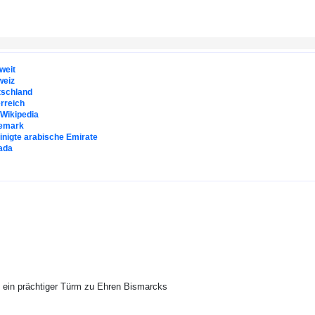
weit
weiz
tschland
rreich
. Wikipedia
emark
inigte arabische Emirate
ada
 ein prächtiger Türm zu Ehren Bismarcks