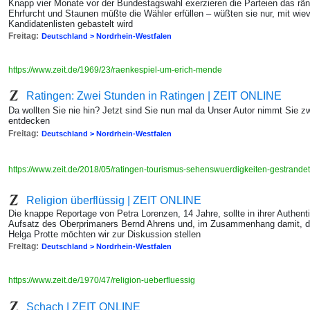
Knapp vier Monate vor der Bundestagswahl exerzieren die Parteien das rä
Ehrfurcht und Staunen müßte die Wähler erfüllen – wüßten sie nur, mit wiev
Kandidatenlisten gebastelt wird
Freitag:
Deutschland > Nordrhein-Westfalen
https://www.zeit.de/1969/23/raenkespiel-um-erich-mende
Ratingen: Zwei Stunden in Ratingen | ZEIT ONLINE
Da wollten Sie nie hin? Jetzt sind Sie nun mal da Unser Autor nimmt Sie z
entdecken
Freitag:
Deutschland > Nordrhein-Westfalen
https://www.zeit.de/2018/05/ratingen-tourismus-sehenswuerdigkeiten-gestrande
Religion überflüssig | ZEIT ONLINE
Die knappe Reportage von Petra Lorenzen, 14 Jahre, sollte in ihrer Authen
Aufsatz des Oberprimaners Bernd Ahrens und, im Zusammenhang damit, de
Helga Protte möchten wir zur Diskussion stellen
Freitag:
Deutschland > Nordrhein-Westfalen
https://www.zeit.de/1970/47/religion-ueberfluessig
Schach | ZEIT ONLINE