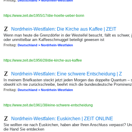
Freitag:
Deutschland > Nordrhein-Westfalen
https://www.zeit.de/1955/17/die-hoelle-ueber-bonn
Nordrhein-Westfalen: Die Kirche aus Kaffee | ZEIT
Wenn man heute die Grenzdörfer in der Westeifel besucht, fällt es schwer, 
oder unmittelbar am Kaffeeschmuggel beteiligt gewesen ist
Freitag:
Deutschland > Nordrhein-Westfalen
https://www.zeit.de/1956/28/die-kirche-aus-kaffee
Nordrhein-Westfalen: Eine schwere Entscheidung | Z
In meinem Briefkasten steckt jetzt jeden Morgen das doppelte Quantum – 
obwohl ich nie zurückschreibe, beehrt mich die bundesdeutsche Prominenz 
Freitag:
Deutschland > Nordrhein-Westfalen
https://www.zeit.de/1961/38/eine-schwere-entscheidung
Nordrhein-Westfalen: Euskirchen | ZEIT ONLINE
Sie wollten nie nach Euskirchen, haben aber Ihren Anschluss verpasst? U
die Hand Sie entdecken