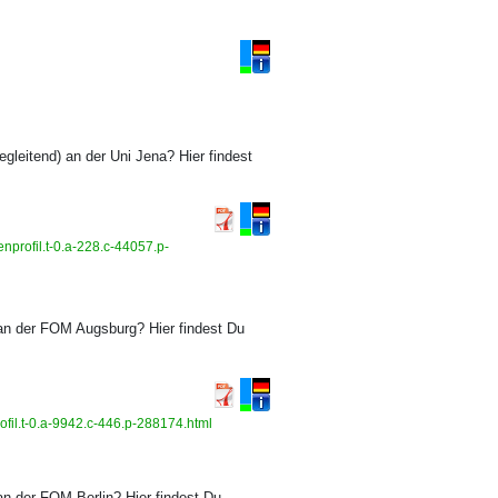
gleitend) an der Uni Jena? Hier findest
nprofil.t-0.a-228.c-44057.p-
an der FOM Augsburg? Hier findest Du
fil.t-0.a-9942.c-446.p-288174.html
n der FOM Berlin? Hier findest Du