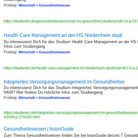
Freitag:
Wirtschaft > Gesundheitswesen
https://studieren.de/gesundheitsoekonomie-hs-gesundheit.studienprofil.t-0.a-3
Health Care Management an der HS Niederrhein studi
Du interessierst Dich für das Studium Health Care Management an der HS N
Infos zum Studiengang
Freitag:
Wirtschaft > Gesundheitswesen
https://studieren.de/health-care-management-hs-niederrhein.studienprofil.t-0.a
Integriertes Versorgungsmanagement im Gesundheitsw
Du interessierst Dich für das Studium Integriertes Versorgungsmanagemen
HAW? Hier findest Du nützliche Infos zum Studiengang
Freitag:
Wirtschaft > Gesundheitswesen
https://studieren.de/integriertes-versorgungsmanagement-im-gesundheitswesen-os
43458.p-276326.html
Gesundheitswesen | brainGuide
Zum Thema Gesundheitswesen finden Sie bei brainGuide derzeit 7 Gesundh