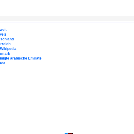
weit
weiz
tschland
rreich
. Wikipedia
emark
inigte arabische Emirate
ada