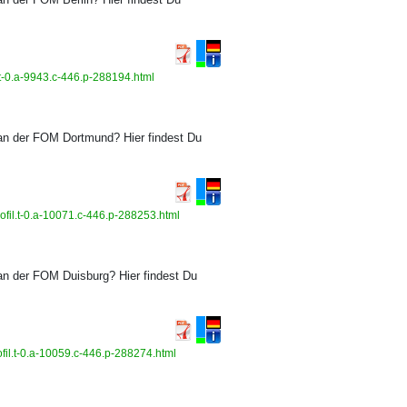
.t-0.a-9943.c-446.p-288194.html
an der FOM Dortmund? Hier findest Du
fil.t-0.a-10071.c-446.p-288253.html
n der FOM Duisburg? Hier findest Du
fil.t-0.a-10059.c-446.p-288274.html