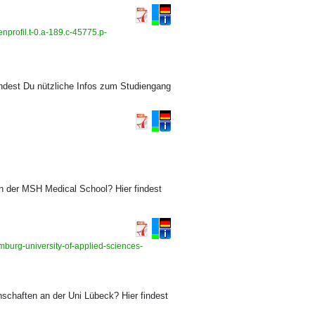
nprofil.t-0.a-189.c-45775.p-
indest Du nützliche Infos zum Studiengang
n der MSH Medical School? Hier findest
burg-university-of-applied-sciences-
schaften an der Uni Lübeck? Hier findest