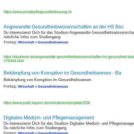
https://www.privatepflegeundbetreuung.ch
Angewandte Gesundheitswissenschaften an der HS Boc
Du interessierst Dich für das Studium Angewandte Gesundheitswissenscha
nützliche Infos zum Studiengang
Freitag:
Wirtschaft > Gesundheitswesen
https://studieren.de/angewandte-gesundheitswissenschaften-hs-gesundheit.studi
278999.html
Bekämpfung von Korruption im Gesundheitswesen - Ba
Bekämpfung von Korruption im Gesundheitswesen
Freitag:
Wirtschaft > Gesundheitswesen
https://www.justiz.bayern.de/ministerium/projekte/ZGK
Di­gi­ta­les Me­di­zin- und Pfle­ge­ma­nage­ment
Du interessierst Dich für das Studium Di­gi­ta­les Me­di­zin- und Pfle­ge­ma­
Du nützliche Infos zum Studiengang
Freitag:
Wirtschaft > Gesundheitswesen