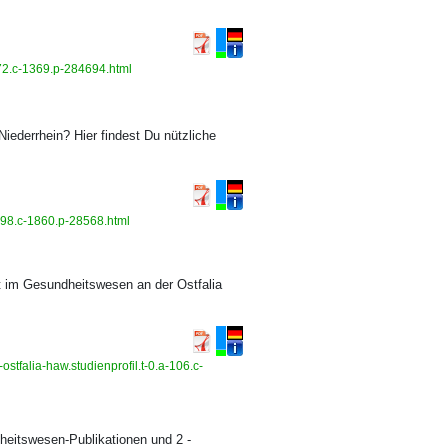
172.c-1369.p-284694.html
iederrhein? Hier findest Du nützliche
-298.c-1860.p-28568.html
t im Gesundheitswesen an der Ostfalia
tfalia-haw.studienprofil.t-0.a-106.c-
eitswesen-Publikationen und 2 -