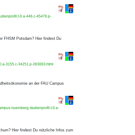
dienprofil.t-0.a-446.c-45476.p-
der FHSM Potsdam? Hier findest Du
t-0.a-3155.c-34251.p-283003.html
undheitsökonomie an der FAU Campus
pus-nuernberg.studienprofil.t-0.a-
hum? Hier findest Du nützliche Infos zum