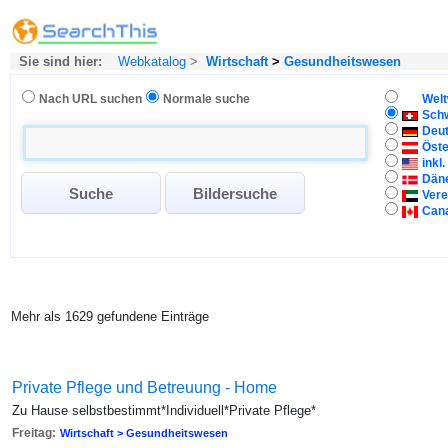
Sie sind hier:
Webkatalog
>
Wirtschaft
>
Gesundheitswesen
Nach URL suchen
Normale suche
Welt
Sch
Deu
Öste
inkl
Dän
Vere
Can
Mehr als 1629 gefundene Einträge
Private Pflege und Betreuung - Home
Zu Hause selbstbestimmt*Individuell*Private Pflege*
Freitag:
Wirtschaft > Gesundheitswesen