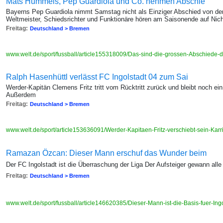
Mats Hummels, Pep Guardiola und Co. nehmen Abschie
Bayerns Pep Guardiola nimmt Samstag nicht als Einziger Abschied von de
Weltmeister, Schiedsrichter und Funktionäre hören am Saisonende auf Nicht 
Freitag:
Deutschland > Bremen
www.welt.de/sport/fussball/article155318009/Das-sind-die-grossen-Abschiede-
Ralph Hasenhüttl verlässt FC Ingolstadt 04 zum Sai
Werder-Kapitän Clemens Fritz tritt vom Rücktritt zurück und bleibt noch ein
Außerdem
Freitag:
Deutschland > Bremen
www.welt.de/sport/article153636091/Werder-Kapitaen-Fritz-verschiebt-sein-Kar
Ramazan Özcan: Dieser Mann erschuf das Wunder beim
Der FC Ingolstadt ist die Überraschung der Liga Der Aufsteiger gewann all
Freitag:
Deutschland > Bremen
www.welt.de/sport/fussball/article146620385/Dieser-Mann-ist-die-Basis-fuer-Ing