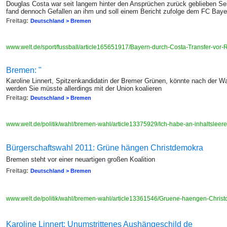
Douglas Costa war seit langem hinter den Ansprüchen zurück geblieben Sei
fand dennoch Gefallen an ihm und soll einem Bericht zufolge dem FC Bay
Freitag:
Deutschland > Bremen
www.welt.de/sport/fussball/article165651917/Bayern-durch-Costa-Transfer-vo
Bremen: "
Karoline Linnert, Spitzenkandidatin der Bremer Grünen, könnte nach der W
werden Sie müsste allerdings mit der Union koalieren
Freitag:
Deutschland > Bremen
www.welt.de/politik/wahl/bremen-wahl/article13375929/Ich-habe-an-inhaltsleere
Bürgerschaftswahl 2011: Grüne hängen Christdemokra
Bremen steht vor einer neuartigen großen Koalition
Freitag:
Deutschland > Bremen
www.welt.de/politik/wahl/bremen-wahl/article13361546/Gruene-haengen-Chris
Karoline Linnert: Unumstrittenes Aushängeschild de