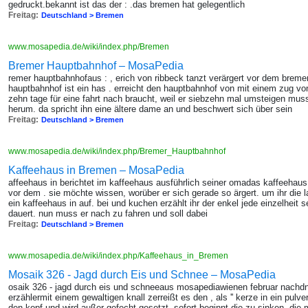
gedruckt.bekannt ist das der : .das bremen hat gelegentlich
Freitag:
Deutschland > Bremen
www.mosapedia.de/wiki/index.php/Bremen
Bremer Hauptbahnhof – MosaPedia
remer hauptbahnhofaus : , erich von ribbeck tanzt verärgert vor dem brem
hauptbahnhof ist ein has . erreicht den hauptbahnhof von mit einem zug von
zehn tage für eine fahrt nach braucht, weil er siebzehn mal umsteigen muss
herum. da spricht ihn eine ältere dame an und beschwert sich über sein
Freitag:
Deutschland > Bremen
www.mosapedia.de/wiki/index.php/Bremer_Hauptbahnhof
Kaffeehaus in Bremen – MosaPedia
affeehaus in berichtet im kaffeehaus ausführlich seiner omadas kaffeehaus in
vor dem . sie möchte wissen, worüber er sich gerade so ärgert. um ihr die 
ein kaffeehaus in auf. bei und kuchen erzählt ihr der enkel jede einzelheit 
dauert. nun muss er nach zu fahren und soll dabei
Freitag:
Deutschland > Bremen
www.mosapedia.de/wiki/index.php/Kaffeehaus_in_Bremen
Mosaik 326 - Jagd durch Eis und Schnee – MosaPedia
osaik 326 - jagd durch eis und schneeaus mosapediawienen februar nachdn p
erzählermit einem gewaltigen knall zerreißt es den , als '' kerze in ein pulv
den kopf und wird außer gefecht gesetzt. sofort beginnt die zu sinken. die