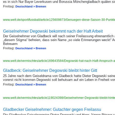
es in sich Nur Bayer Leverkusen und Borussia Mönchengladbach quälen si
Freitag:
Deutschland > Bremen
www.welt.de/sport/fussball/article125609873/Genuegen-diese-Saison-30-Punkt
Geiselnehmer Degowski bekommt nach der Haft Arbeit
Der Geiselnehmer von Gladbeck will nach seiner Freilassung ehrenamtlich ar
„diesem Stigma“ befreien, dass sein Name „so viele Erinnerungen weckt“ Auf
Betreuern
Freitag:
Deutschland > Bremen
www.welt.de/vermischtes/article169643584/Degowski-hat-nach-Haft-Anspruch-a
Gladbeck: Geiselnehmer Degowski bleibt hinter Gitt
25 Jahre nach dem Geiseldrama von Gladbeck hatte Dieter Degowski seine
vorerst nicht kommen Degowski soll behutsam auf ein Leben in Freiheit vor
Freitag:
Deutschland > Bremen
www.welt.de/vermischtes/article119024398/Geiselnehmer-Degowski-bleibt-hinter
Gladbecker Geiselnehmer: Gutachter gegen Freilassu
Die Gladbecker Geiselgangster Dieter Degowski und Hans-Jürgen Rösner sit