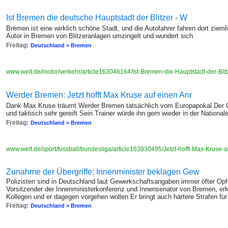
Ist Bremen die deutsche Hauptstadt der Blitzer - W
Bremen ist eine wirklich schöne Stadt, und die Autofahrer fahren dort zieml
Autor in Bremen von Blitzeranlagen umzingelt und wundert sich
Freitag:
Deutschland > Bremen
www.welt.de/motor/verkehr/article163046164/Ist-Bremen-die-Hauptstadt-der-Blit
Werder Bremen: Jetzt hofft Max Kruse auf einen Anr
Dank Max Kruse träumt Werder Bremen tatsächlich vom Europapokal Der Of
und taktisch sehr gereift Sein Trainer würde ihn gern wieder in der National
Freitag:
Deutschland > Bremen
www.welt.de/sport/fussball/bundesliga/article163930495/Jetzt-hofft-Max-Kruse-
Zunahme der Übergriffe: Innenminister beklagen Gew
Polizisten sind in Deutschland laut Gewerkschaftsangaben immer öfter Opf
Vorsitzender der Innenministerkonferenz und Innensenator von Bremen, er
Kollegen und er dagegen vorgehen wollen Er bringt auch härtere Strafen für 
Freitag:
Deutschland > Bremen