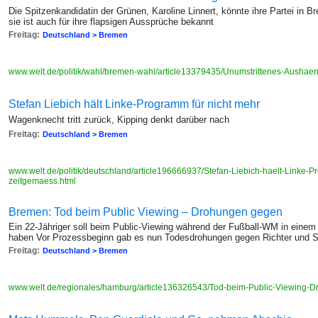
Die Spitzenkandidatin der Grünen, Karoline Linnert, könnte ihre Partei in
sie ist auch für ihre flapsigen Aussprüche bekannt
Freitag:
Deutschland > Bremen
www.welt.de/politik/wahl/bremen-wahl/article13379435/Unumstrittenes-Aushae
Stefan Liebich hält Linke-Programm für nicht mehr
Wagenknecht tritt zurück, Kipping denkt darüber nach
Freitag:
Deutschland > Bremen
www.welt.de/politik/deutschland/article196666937/Stefan-Liebich-haelt-Linke-P
zeitgemaess.html
Bremen: Tod beim Public Viewing – Drohungen gegen
Ein 22-Jähriger soll beim Public-Viewing während der Fußball-WM in eine
haben Vor Prozessbeginn gab es nun Todesdrohungen gegen Richter und S
Freitag:
Deutschland > Bremen
www.welt.de/regionales/hamburg/article136326543/Tod-beim-Public-Viewing-D