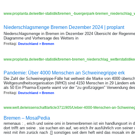
www.proplanta.de/wetter-statistik/bremen_-buergerpark-bremen_niederschlag_w
Niederschlagsmenge Bremen Dezember 2024 | proplant
Niederschlagsmenge in Bremen im Dezember 2024 Übersicht der Regenmeng
Diagramme und Vorhersage des Wetters in
Freitag:
Deutschland > Bremen
www.proplanta.de/wetter-statistik/bremen-bremen_niederschlag_wetterstatis
Pandemie: Über 4000 Menschen an Schweinegrippe erk
Die Zahl der Schweinegrippe-Fälle hat weltweit die Marke von 4000 übersch
Weltgesundheitsorganisation (WHO) sind 4150 Menschen in 29 Ländern erkr
als 50 Ein Pharma-Experte warnt vor der "zu großzügigen" Verwendung des
Freitag:
Deutschland > Bremen
www.welt.de/wissenschaft/article3711905/Ueber-4000-Menschen-an-Schweinegr
Bremen – MosaPedia
remenaus : , erich und seine omi in bremenbremen ist ein handlungsort in de
dort trifft am seine . sie suchen ein auf, wo erich ihr ausführlich von seiner 
reist mit ihm zurück nach .[] sonstiges seit dem heft wird das mosaik im 