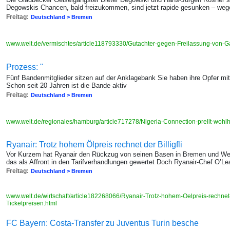
Degowskis Chancen, bald freizukommen, sind jetzt rapide gesunken – weg
Freitag:
Deutschland > Bremen
www.welt.de/vermischtes/article118793330/Gutachter-gegen-Freilassung-von-
Prozess: "
Fünf Bandenmitglieder sitzen auf der Anklagebank Sie haben ihre Opfer mi
Schon seit 20 Jahren ist die Bande aktiv
Freitag:
Deutschland > Bremen
www.welt.de/regionales/hamburg/article717278/Nigeria-Connection-prellt-woh
Ryanair: Trotz hohem Ölpreis rechnet der Billigfli
Vor Kurzem hat Ryanair den Rückzug von seinen Basen in Bremen und We
das als Affront in den Tarifverhandlungen gewertet Doch Ryanair-Chef O’Le
Freitag:
Deutschland > Bremen
www.welt.de/wirtschaft/article182268066/Ryanair-Trotz-hohem-Oelpreis-rechnet-d
Ticketpreisen.html
FC Bayern: Costa-Transfer zu Juventus Turin besche