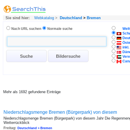
Sie sind hier:
Webkatalog
>
Deutschland
>
Bremen
Nach URL suchen
Normale suche
Welt
Sch
Deu
Öste
inkl
Dän
Vere
Can
Mehr als 1692 gefundene Einträge
Niederschlagsmenge Bremen (Bürgerpark) von diesem
Niederschlagsmenge Bremen (Bürgerpark) von diesem Jahr Die Regenmeng
Wetterrückblick
Freitag:
Deutschland > Bremen