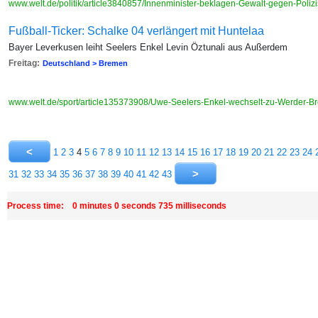
www.welt.de/politik/article3840857/Innenminister-beklagen-Gewalt-gegen-Poliz
Fußball-Ticker: Schalke 04 verlängert mit Huntelaa
Bayer Leverkusen leiht Seelers Enkel Levin Öztunali aus Außerdem
Freitag:
Deutschland > Bremen
www.welt.de/sport/article135373908/Uwe-Seelers-Enkel-wechselt-zu-Werder-B
1
2
3
4
5
6
7
8
9
10
11
12
13
14
15
16
17
18
19
20
21
22
23
24
31
32
33
34
35
36
37
38
39
40
41
42
43
Process time: 0 minutes 0 seconds 735 milliseconds