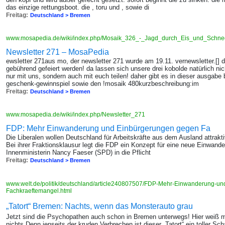
das einzige rettungsboot. die , toru und , sowie di
Freitag:
Deutschland > Bremen
www.mosapedia.de/wiki/index.php/Mosaik_326_-_Jagd_durch_Eis_und_Schn
Newsletter 271 – MosaPedia
ewsletter 271aus mo, der newsletter 271 wurde am 19.11. vernewsletter.[] d
gebührend gefeiert werden! da lassen sich unsere drei kobolde natürlich ni
nur mit uns, sondern auch mit euch teilen! daher gibt es in dieser ausgabe
geschenk-gewinnspiel sowie den !mosaik 480kurzbeschreibung:im
Freitag:
Deutschland > Bremen
www.mosapedia.de/wiki/index.php/Newsletter_271
FDP: Mehr Einwanderung und Einbürgerungen gegen Fa
Die Liberalen wollen Deutschland für Arbeitskräfte aus dem Ausland attrak
Bei ihrer Fraktionsklausur legt die FDP ein Konzept für eine neue Einwand
Innenministerin Nancy Faeser (SPD) in die Pflicht
Freitag:
Deutschland > Bremen
www.welt.de/politik/deutschland/article240807507/FDP-Mehr-Einwanderung-u
Fachkraeftemangel.html
„Tatort“ Bremen: Nachts, wenn das Monsterauto grau
Jetzt sind die Psychopathen auch schon in Bremen unterwegs! Hier weiß m
nichts Denn jenseits der kruden Verbrechen ist dieser „Tatort“ ein toller Sch