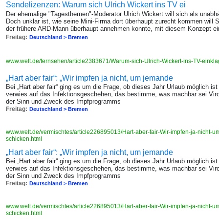
Sendelizenzen: Warum sich Ulrich Wickert ins TV ei
Der ehemalige "Tagesthemen"-Moderator Ulrich Wickert will sich als unabhä
Doch unklar ist, wie seine Mini-Firma dort überhaupt zurecht kommen will S
der frühere ARD-Mann überhaupt annehmen konnte, mit diesem Konzept e
Freitag:
Deutschland > Bremen
www.welt.de/fernsehen/article2383671/Warum-sich-Ulrich-Wickert-ins-TV-einkla
„Hart aber fair“: „Wir impfen ja nicht, um jemande
Bei „Hart aber fair“ ging es um die Frage, ob dieses Jahr Urlaub möglich 
verwies auf das Infektionsgeschehen, das bestimme, was machbar sei Virol
der Sinn und Zweck des Impfprogramms
Freitag:
Deutschland > Bremen
www.welt.de/vermischtes/article226895013/Hart-aber-fair-Wir-impfen-ja-nicht-u
schicken.html
„Hart aber fair“: „Wir impfen ja nicht, um jemande
Bei „Hart aber fair“ ging es um die Frage, ob dieses Jahr Urlaub möglich 
verwies auf das Infektionsgeschehen, das bestimme, was machbar sei Virol
der Sinn und Zweck des Impfprogramms
Freitag:
Deutschland > Bremen
www.welt.de/vermischtes/article226895013/Hart-aber-fair-Wir-impfen-ja-nicht-u
schicken.html