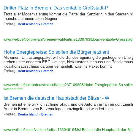
Dritter Platz in Bremen: Das veritable Großstadt-P
Trotz aller Modernisierung kommt die Partei der Kanzlerin in den Städten ni
manche auf einen alten Gegner
Freitag:
Deutschland > Bremen
www.welt.de/politik/wahl/bremen-wahl/article13387839/Das-veritable-Grosssta
Hohe Energiepreise: So sollen die Bürger jetzt ent
Mit einem Entlastungspaket will die Bundesregierung die gestiegenen Ene
stehen unter anderem EEG-Umlage, Heizkostenzuschuss und Pendlerpaus
Koalitionsausschuss darüber verhandelt, was ins Paket kommt
Freitag:
Deutschland > Bremen
www.welt.de/politik/deutschland/video237109805/Hohe-Energiepreise-So-sollen-d
werden.html
Ist Bremen die deutsche Hauptstadt der Blitzer - W
Bremen ist eine wirklich schöne Stadt, und die Autofahrer fahren dort zieml
Autor in Bremen von Blitzeranlagen umzingelt und wundert sich
Freitag:
Deutschland > Bremen
www.welt.de/motor/verkehr/article163046164/Ist-Bremen-die-Hauptstadt-der-Blit