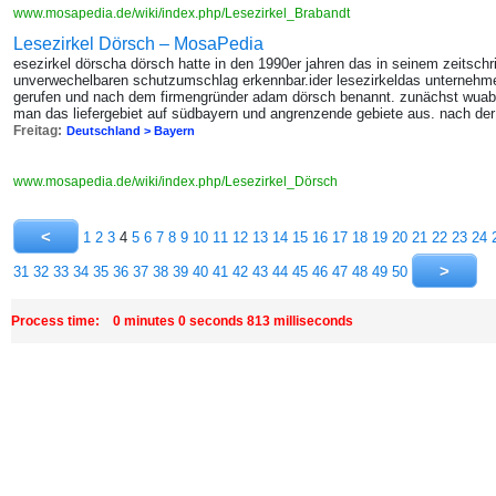
www.mosapedia.de/wiki/index.php/Lesezirkel_Brabandt
Lesezirkel Dörsch – MosaPedia
esezirkel dörscha dörsch hatte in den 1990er jahren das in seinem zeitsch
unverwechelbaren schutzumschlag erkennbar.ider lesezirkeldas unternehme
gerufen und nach dem firmengründer adam dörsch benannt. zunächst wuabo
man das liefergebiet auf südbayern und angrenzende gebiete aus. nach der
Freitag:
Deutschland > Bayern
www.mosapedia.de/wiki/index.php/Lesezirkel_Dörsch
1
2
3
4
5
6
7
8
9
10
11
12
13
14
15
16
17
18
19
20
21
22
23
24
31
32
33
34
35
36
37
38
39
40
41
42
43
44
45
46
47
48
49
50
Process time: 0 minutes 0 seconds 813 milliseconds