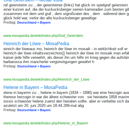
raf geiersteinn zu: , der geiersteiner (links) hat glück im spielgraf geierstein 
einer kurzen auf, die der kuckucksberger seinen kameraden zum besten gibt
zusammen mit dem und graf , dem urgroßvater des , dem . während dem ge
glück hold war, verlor der alte kuckucksberger gewaltige
Freitag:
Deutschland > Bayern
www.mosapedia.de/wiki/index.php/Graf_Geierstein
Heinrich der Löwe – MosaPedia
einrich der löweaus mo, heinrich der löwe im mosaik - in wirklichkeit soll 
heinrich der löwe inhaltsverzeichnis[] heinrich der löwe im mosaik man erfä
kaiser jede hilfe verwehrt, als dieser ihn um hilfe im krieg gegen die aufstän
barbarossa ihm mancherlei vergünstigungen gewährt h
Freitag:
Deutschland > Bayern
www.mosapedia.de/wiki/index.php/Heinrich_der_Löwe
Helene in Bayern – MosaPedia
elene in bayernn zu: , helene in bayern (1834 – 1890) war eine herzogin au
therese herzogin in war die ältere schwester von . sie heiratete 1858 maximi
sissis schwester helene zuerst den heiraten sollte. aber er verliebte sich dan
azuletzt am 20. juni 2020 um 18:44.289-mal abg
Freitag:
Deutschland > Bayern
www.mosapedia.de/wiki/index.php/Helene_in_Bayern