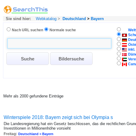
Sie sind hier:
Webkatalog
>
Deutschland
>
Bayern
Nach URL suchen
Normale suche
Welt
Sch
Deu
Öste
inkl
Dän
Vere
Can
Mehr als 2000 gefundene Einträge
Winterspiele 2018: Bayern zeigt sich bei Olympia s
Die Landesregierung hat ein Gesetz beschlossen, das die rechtlichen Grun
Investitionen in Millionenhöhe vorsieht
Freitag:
Deutschland > Bayern