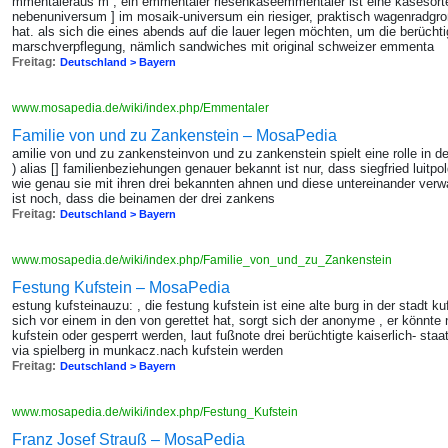
mmentaleraus m , ein emmentaler riesenkäseemmentaler ist eine käsesorte
nebenuniversum ] im mosaik-universum ein riesiger, praktisch wagenradgro
hat. als sich die eines abends auf die lauer legen möchten, um die berüchti
marschverpflegung, nämlich sandwiches mit original schweizer emmenta
Freitag:
Deutschland > Bayern
www.mosapedia.de/wiki/index.php/Emmentaler
Familie von und zu Zankenstein – MosaPedia
amilie von und zu zankensteinvon und zu zankenstein spielt eine rolle in der
) alias [] familienbeziehungen genauer bekannt ist nur, dass siegfried luitp
wie genau sie mit ihren drei bekannten ahnen und diese untereinander verwand
ist noch, dass die beinamen der drei zankens
Freitag:
Deutschland > Bayern
www.mosapedia.de/wiki/index.php/Familie_von_und_zu_Zankenstein
Festung Kufstein – MosaPedia
estung kufsteinauzu: , die festung kufstein ist eine alte burg in der stadt kuf
sich vor einem in den von gerettet hat, sorgt sich der anonyme , er könnte
kufstein oder gesperrt werden, laut fußnote drei berüchtigte kaiserlich- staa
via spielberg in munkacz.nach kufstein werden
Freitag:
Deutschland > Bayern
www.mosapedia.de/wiki/index.php/Festung_Kufstein
Franz Josef Strauß – MosaPedia