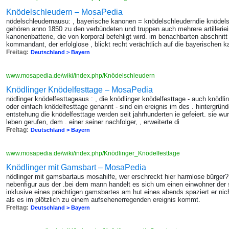
Knödelschleudern – MosaPedia
nödelschleudernausu: , bayerische kanonen = knödelschleuderndie knödels
gehören anno 1850 zu den verbündeten und truppen auch mehrere artilleriein
kanonenbatterie, die von korporal befehligt wird. im benachbarten abschnitt 
kommandant, der erfolglose , blickt recht verächtlich auf die bayerischen 
Freitag:
Deutschland > Bayern
www.mosapedia.de/wiki/index.php/Knödelschleudern
Knödlinger Knödelfesttage – MosaPedia
nödlinger knödelfesttageaus : , die knödlinger knödelfesttage - auch knödli
oder einfach knödelfesttage genannt - sind ein ereignis im des . hintergründ
entstehung die knödelfesttage werden seit jahrhunderten ie gefeiert. sie w
leben gerufen, dem . einer seiner nachfolger, , erweiterte di
Freitag:
Deutschland > Bayern
www.mosapedia.de/wiki/index.php/Knödlinger_Knödelfesttage
Knödlinger mit Gamsbart – MosaPedia
nödlinger mit gamsbartaus mosahilfe, wer erschreckt hier harmlose bürger?!
nebenfigur aus der .bei dem mann handelt es sich um einen einwohner der stad
inklusive eines prächtigen gamsbartes am hut.eines abends spaziert er ni
als es im plötzlich zu einem aufsehenerregenden ereignis kommt.
Freitag:
Deutschland > Bayern