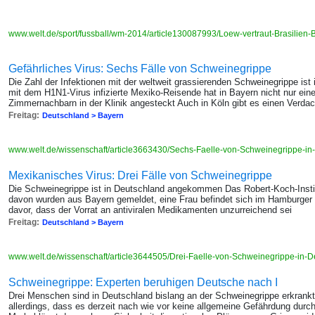
www.welt.de/sport/fussball/wm-2014/article130087993/Loew-vertraut-Brasilien
Gefährliches Virus: Sechs Fälle von Schweinegrippe
Die Zahl der Infektionen mit der weltweit grassierenden Schweinegrippe ist
mit dem H1N1-Virus infizierte Mexiko-Reisende hat in Bayern nicht nur ei
Zimmernachbarn in der Klinik angesteckt Auch in Köln gibt es einen Verdach
Freitag:
Deutschland > Bayern
www.welt.de/wissenschaft/article3663430/Sechs-Faelle-von-Schweinegrippe-in
Mexikanisches Virus: Drei Fälle von Schweinegrippe
Die Schweinegrippe ist in Deutschland angekommen Das Robert-Koch-Institu
davon wurden aus Bayern gemeldet, eine Frau befindet sich im Hamburger 
davor, dass der Vorrat an antiviralen Medikamenten unzurreichend sei
Freitag:
Deutschland > Bayern
www.welt.de/wissenschaft/article3644505/Drei-Faelle-von-Schweinegrippe-in-D
Schweinegrippe: Experten beruhigen Deutsche nach I
Drei Menschen sind in Deutschland bislang an der Schweinegrippe erkrankt
allerdings, dass es derzeit nach wie vor keine allgemeine Gefährdung dur