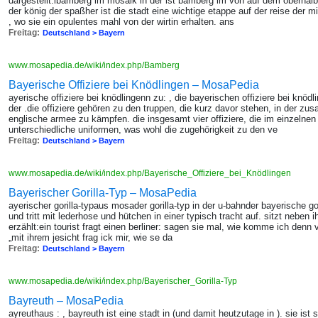
dargestellt.ibamberg im mosaik in der ist bamberg im von auf dem oberhalb
der könig der spaßher ist die stadt eine wichtige etappe auf der reise der mit
, wo sie ein opulentes mahl von der wirtin erhalten. ans
Freitag:
Deutschland > Bayern
www.mosapedia.de/wiki/index.php/Bamberg
Bayerische Offiziere bei Knödlingen – MosaPedia
ayerische offiziere bei knödlingenn zu: , die bayerischen offiziere bei knöd
der .die offiziere gehören zu den truppen, die kurz davor stehen, in der z
englische armee zu kämpfen. die insgesamt vier offiziere, die im einzelnen
unterschiedliche uniformen, was wohl die zugehörigkeit zu den ve
Freitag:
Deutschland > Bayern
www.mosapedia.de/wiki/index.php/Bayerische_Offiziere_bei_Knödlingen
Bayerischer Gorilla-Typ – MosaPedia
ayerischer gorilla-typaus mosader gorilla-typ in der u-bahnder bayerische gorill
und tritt mit lederhose und hütchen in einer typisch tracht auf. sitzt neben i
erzählt:ein tourist fragt einen berliner: sagen sie mal, wie komme ich denn v
„mit ihrem jesicht frag ick mir, wie se da
Freitag:
Deutschland > Bayern
www.mosapedia.de/wiki/index.php/Bayerischer_Gorilla-Typ
Bayreuth – MosaPedia
ayreuthaus : , bayreuth ist eine stadt in (und damit heutzutage in ). sie ist 