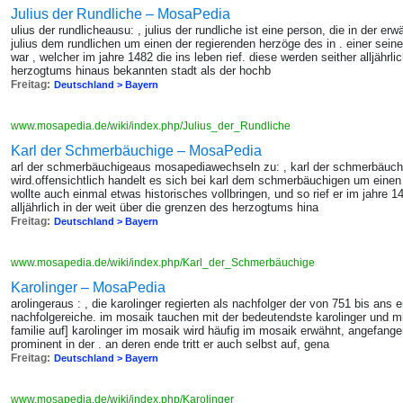
Julius der Rundliche – MosaPedia
ulius der rundlicheausu: , julius der rundliche ist eine person, die in der erw
julius dem rundlichen um einen der regierenden herzöge des in . einer sein
war , welcher im jahre 1482 die ins leben rief. diese werden seither alljährli
herzogtums hinaus bekannten stadt als der hochb
Freitag:
Deutschland > Bayern
www.mosapedia.de/wiki/index.php/Julius_der_Rundliche
Karl der Schmerbäuchige – MosaPedia
arl der schmerbäuchigeaus mosapediawechseln zu: , karl der schmerbäuchig
wird.offensichtlich handelt es sich bei karl dem schmerbäuchigen um einen 
wollte auch einmal etwas historisches vollbringen, und so rief er im jahre 1
alljährlich in der weit über die grenzen des herzogtums hina
Freitag:
Deutschland > Bayern
www.mosapedia.de/wiki/index.php/Karl_der_Schmerbäuchige
Karolinger – MosaPedia
arolingeraus : , die karolinger regierten als nachfolger der von 751 bis ans
nachfolgereiche. im mosaik tauchen mit der bedeutendste karolinger und 
familie auf] karolinger im mosaik wird häufig im mosaik erwähnt, angefange
prominent in der . an deren ende tritt er auch selbst auf, gena
Freitag:
Deutschland > Bayern
www.mosapedia.de/wiki/index.php/Karolinger