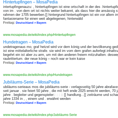
Hintertupfingen – MosaPedia
intertupfingenauzu: , hintertupfingen ist eine ortschaft in der des .hintertupf
von im . von dem ort ist nichts weiter bekannt, als dass hier die ansässig s
rahmen der 1705 bewerben.[] hintergrund hintertupfingen ist ein vor allem
fantasiename für einen weit abgelegenen, hinterwäld
Freitag:
Deutschland > Bayern
www.mosapedia.de/wiki/index.php/Hintertupfingen
Hundetragen – MosaPedia
undetragenaus mo, graf hetzel wird vor dem könig und der bevölkerung ge
ist eine mittelalterliche strafe. sie wird im vom dem grafen auferlegt.inhalt
begehrt ein ist aber zu arm, um mit den anderen freiern mitzuhalten. deswe
raubrittertum. der neue könig – noch war er kein kaise
Freitag:
Deutschland > Bayern
www.mosapedia.de/wiki/index.php/Hundetragen
Jubiläums-Serie – MosaPedia
ubiläums-serieaus mos die jubiläums-serie - verlagsseitig 50 jahre abrafaxe 
seit januar . sie feiert 50 jahre , die mit heft ende 2025 erreicht werden, 7
jahre . begleiter und gegenspieler:: : : :: [] handlung...[] zeiträume und sch
jahre 1334 in , , einem und . erwähnt werden
Freitag:
Deutschland > Bayern
www.mosapedia.de/wiki/index.php/Jubiläums-Serie