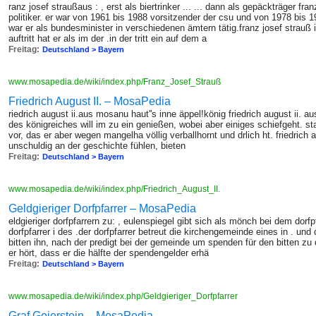
ranz josef straußaus : , erst als biertrinker ... ... dann als gepäckträger fr
politiker. er war von 1961 bis 1988 vorsitzender der csu und von 1978 bis 
war er als bundesminister in verschiedenen ämtern tätig.franz josef strauß
auftritt hat er als im der .in der tritt ein auf dem a
Freitag:
Deutschland > Bayern
www.mosapedia.de/wiki/index.php/Franz_Josef_Strauß
Friedrich August II. – MosaPedia
riedrich august ii.aus mosanu haut''s inne äppel!könig friedrich august ii. au
des königreiches will im zu ein genießen, wobei aber einiges schiefgeht. st
vor, das er aber wegen mangelha völlig verballhornt und drlich ht. friedrich a
unschuldig an der geschichte fühlen, bieten
Freitag:
Deutschland > Bayern
www.mosapedia.de/wiki/index.php/Friedrich_August_II.
Geldgieriger Dorfpfarrer – MosaPedia
eldgieriger dorfpfarrern zu: , eulenspiegel gibt sich als mönch bei dem dorfp
dorfpfarrer i des .der dorfpfarrer betreut die kirchengemeinde eines in . un
bitten ihn, nach der predigt bei der gemeinde um spenden für den bitten zu d
er hört, dass er die hälfte der spendengelder erhä
Freitag:
Deutschland > Bayern
www.mosapedia.de/wiki/index.php/Geldgieriger_Dorfpfarrer
Graf Geierstein – MosaPedia