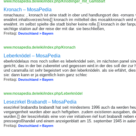
www.mosapedia.de/wiki/index.php/Knödlinger_mit_Gamsbart
Kronach – MosaPedia
ronachausu: , kronach ist eine stadt in ober und handlungsort des -romans 
erwähnt.inhaltsverzeichnis[] kronach im mittelteil des mosaikkronach wird 
erwähnt. im selbst spielte die stadt bisher keine rolle.[] kronach in der fan
wichtige station auf der reise der mit dar. sie beschließen,
Freitag:
Deutschland > Bayern
www.mosapedia.de/wiki/index.php/Kronach
Leberknödel – MosaPedia
eberknödelaus mos noch sollen es leberknödel sein, im nächsten panel sind
gericht, das in der bei zubereitet und gegessen wird.in der des soll der zur
und caramalla ist sehr begeistert von den leberknödeln. als sie erfährt, die
sie: dann kann er ja eigentlich kein ganz schlec
Freitag:
Deutschland > Bayern
www.mosapedia.de/wiki/index.php/Leberknödel
Lesezirkel Brabandt – MosaPedia
esezirkel brabandta brabandt hat seit mindestens 1996 auch da werden heu
vergangenheit wurden aber auch heftgeben. zudem existieren ausgaben, di
wurden.[] der lesezirkelals eine von vier initiativen rief kurt brabandt nebe
pressegroßhandel und einem anzeigenblatt am 15. september 1945 in aale
Freitag:
Deutschland > Bayern