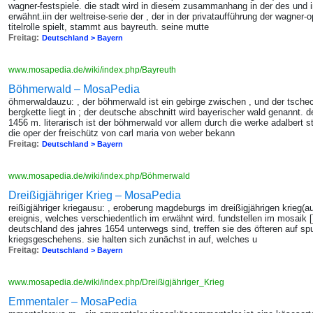
wagner-festspiele. die stadt wird in diesem zusammanhang in der des und i
erwähnt.iin der weltreise-serie der , der in der privataufführung der wagner-
titelrolle spielt, stammt aus bayreuth. seine mutte
Freitag:
Deutschland > Bayern
www.mosapedia.de/wiki/index.php/Bayreuth
Böhmerwald – MosaPedia
öhmerwaldauzu: , der böhmerwald ist ein gebirge zwischen , und der tschech
bergkette liegt in ; der deutsche abschnitt wird bayerischer wald genannt. de
1456 m. literarisch ist der böhmerwald vor allem durch die werke adalbert s
die oper der freischütz von carl maria von weber bekann
Freitag:
Deutschland > Bayern
www.mosapedia.de/wiki/index.php/Böhmerwald
Dreißigjähriger Krieg – MosaPedia
reißigjähriger kriegausu: , eroberung magdeburgs im dreißigjährigen krieg(aus
ereignis, welches verschiedentlich im erwähnt wird. fundstellen im mosaik 
deutschland des jahres 1654 unterwegs sind, treffen sie des öfteren auf s
kriegsgeschehens. sie halten sich zunächst in auf, welches u
Freitag:
Deutschland > Bayern
www.mosapedia.de/wiki/index.php/Dreißigjähriger_Krieg
Emmentaler – MosaPedia