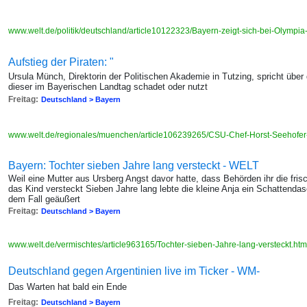
www.welt.de/politik/deutschland/article10122323/Bayern-zeigt-sich-bei-Olympi
Aufstieg der Piraten: "
Ursula Münch, Direktorin der Politischen Akademie in Tutzing, spricht über
dieser im Bayerischen Landtag schadet oder nutzt
Freitag:
Deutschland > Bayern
www.welt.de/regionales/muenchen/article106239265/CSU-Chef-Horst-Seehofer
Bayern: Tochter sieben Jahre lang versteckt - WELT
Weil eine Mutter aus Ursberg Angst davor hatte, dass Behörden ihr die fri
das Kind versteckt Sieben Jahre lang lebte die kleine Anja ein Schattendas
dem Fall geäußert
Freitag:
Deutschland > Bayern
www.welt.de/vermischtes/article963165/Tochter-sieben-Jahre-lang-versteckt.ht
Deutschland gegen Argentinien live im Ticker - WM-
Das Warten hat bald ein Ende
Freitag:
Deutschland > Bayern