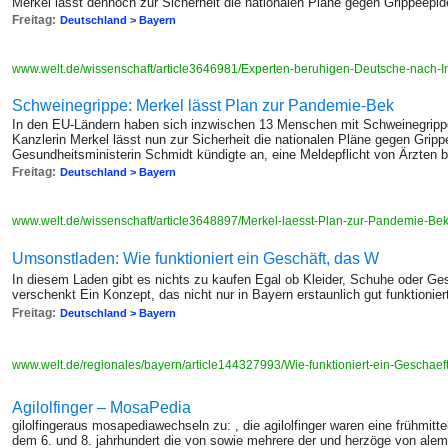
Merkel lässt dennoch zur Sicherheit die nationalen Pläne gegen Grippeepi
Freitag:
Deutschland > Bayern
www.welt.de/wissenschaft/article3646981/Experten-beruhigen-Deutsche-nach-I
Schweinegrippe: Merkel lässt Plan zur Pandemie-Bek
In den EU-Ländern haben sich inzwischen 13 Menschen mit Schweinegrippe i
Kanzlerin Merkel lässt nun zur Sicherheit die nationalen Pläne gegen Grip
Gesundheitsministerin Schmidt kündigte an, eine Meldepflicht von Ärzten b
Freitag:
Deutschland > Bayern
www.welt.de/wissenschaft/article3648897/Merkel-laesst-Plan-zur-Pandemie-B
Umsonstladen: Wie funktioniert ein Geschäft, das W
In diesem Laden gibt es nichts zu kaufen Egal ob Kleider, Schuhe oder Ges
verschenkt Ein Konzept, das nicht nur in Bayern erstaunlich gut funktionier
Freitag:
Deutschland > Bayern
www.welt.de/regionales/bayern/article144327993/Wie-funktioniert-ein-Geschae
Agilolfinger – MosaPedia
gilolfingeraus mosapediawechseln zu: , die agilolfinger waren eine frühmitte
dem 6. und 8. jahrhundert die von sowie mehrere der und herzöge von aleman