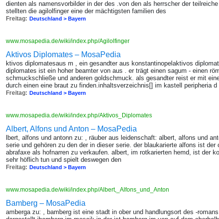
dienten als namensvorbilder in der des .von den als herrscher der teilreic
stellten die agilolfinger eine der mächtigsten familien des
Freitag:
Deutschland > Bayern
www.mosapedia.de/wiki/index.php/Agilolfinger
Aktivos Diplomates – MosaPedia
ktivos diplomatesaus m , ein gesandter aus konstantinopelaktivos diplomates
diplomates ist ein hoher beamter von aus . er trägt einen sagum - einen rö
schmuckschließe und anderen goldschmuck. als gesandter reist er mit einer 
durch einen eine braut zu finden.inhaltsverzeichnis[] im kastell peripheria d
Freitag:
Deutschland > Bayern
www.mosapedia.de/wiki/index.php/Aktivos_Diplomates
Albert, Alfons und Anton – MosaPedia
lbert, alfons und antonn zu: , räuber aus leidenschaft: albert, alfons und an
serie und gehören zu den der in dieser serie. der blaukarierte alfons ist der
abrafaxe als hofnarren zu verkaufen. albert, im rotkarierten hemd, ist der 
sehr höflich tun und spielt deswegen den
Freitag:
Deutschland > Bayern
www.mosapedia.de/wiki/index.php/Albert,_Alfons_und_Anton
Bamberg – MosaPedia
amberga zu: , bamberg ist eine stadt in ober und handlungsort des -roman