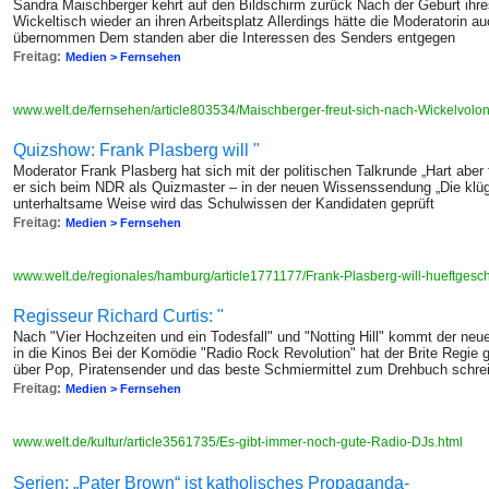
Sandra Maischberger kehrt auf den Bildschirm zurück Nach der Geburt ihr
Wickeltisch wieder an ihren Arbeitsplatz Allerdings hätte die Moderatorin 
übernommen Dem standen aber die Interessen des Senders entgegen
Freitag:
Medien > Fernsehen
www.welt.de/fernsehen/article803534/Maischberger-freut-sich-nach-Wickelvolon
Quizshow: Frank Plasberg will "
Moderator Frank Plasberg hat sich mit der politischen Talkrunde „Hart abe
er sich beim NDR als Quizmaster – in der neuen Wissenssendung „Die klüg
unterhaltsame Weise wird das Schulwissen der Kandidaten geprüft
Freitag:
Medien > Fernsehen
www.welt.de/regionales/hamburg/article1771177/Frank-Plasberg-will-hueftges
Regisseur Richard Curtis: "
Nach "Vier Hochzeiten und ein Todesfall" und "Notting Hill" kommt der neu
in die Kinos Bei der Komödie "Radio Rock Revolution" hat der Brite Regi
über Pop, Piratensender und das beste Schmiermittel zum Drehbuch schre
Freitag:
Medien > Fernsehen
www.welt.de/kultur/article3561735/Es-gibt-immer-noch-gute-Radio-DJs.html
Serien: „Pater Brown“ ist katholisches Propaganda-