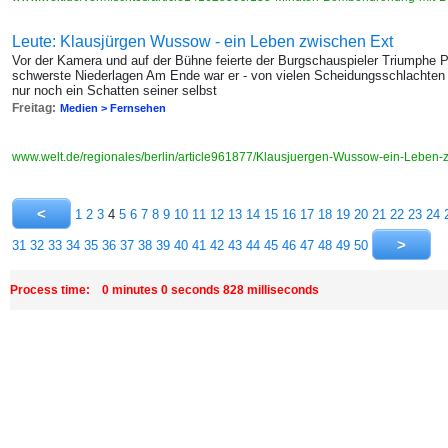
Leute: Klausjürgen Wussow - ein Leben zwischen Ext
Vor der Kamera und auf der Bühne feierte der Burgschauspieler Triumphe P
schwerste Niederlagen Am Ende war er - von vielen Scheidungsschlachten b
nur noch ein Schatten seiner selbst
Freitag:
Medien > Fernsehen
www.welt.de/regionales/berlin/article961877/Klausjuergen-Wussow-ein-Leben
1
2
3
4
5
6
7
8
9
10
11
12
13
14
15
16
17
18
19
20
21
22
23
24
31
32
33
34
35
36
37
38
39
40
41
42
43
44
45
46
47
48
49
50
Process time: 0 minutes 0 seconds 828 milliseconds