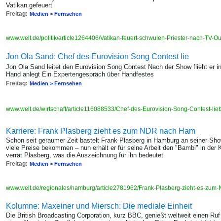
Vatikan gefeuert
Freitag:
Medien > Fernsehen
www.welt.de/politik/article1264406/Vatikan-feuert-schwulen-Priester-nach-TV-Ou
Jon Ola Sand: Chef des Eurovision Song Contest lie
Jon Ola Sand leitet den Eurovision Song Contest Nach der Show flieht er 
Hand anlegt Ein Expertengespräch über Handfestes
Freitag:
Medien > Fernsehen
www.welt.de/wirtschaft/article116088533/Chef-des-Eurovision-Song-Contest-li
Karriere: Frank Plasberg zieht es zum NDR nach Ham
Schon seit geraumer Zeit bastelt Frank Plasberg in Hamburg an seiner Sho
viele Preise bekommen – nun erhält er für seine Arbeit den "Bambi" in de
verrät Plasberg, was die Auszeichnung für ihn bedeutet
Freitag:
Medien > Fernsehen
www.welt.de/regionales/hamburg/article2781962/Frank-Plasberg-zieht-es-zu
Kolumne: Maxeiner und Miersch: Die mediale Einheit
Die British Broadcasting Corporation, kurz BBC, genießt weltweit einen Ruf a