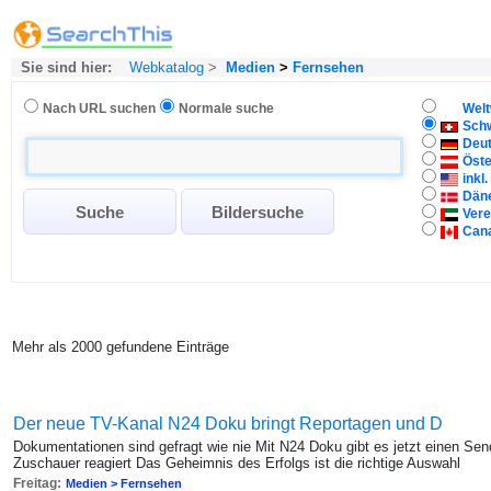
Sie sind hier:
Webkatalog
>
Medien
>
Fernsehen
Nach URL suchen
Normale suche
Welt
Sch
Deu
Öste
inkl
Dän
Vere
Can
Mehr als 2000 gefundene Einträge
Der neue TV-Kanal N24 Doku bringt Reportagen und D
Dokumentationen sind gefragt wie nie Mit N24 Doku gibt es jetzt einen Send
Zuschauer reagiert Das Geheimnis des Erfolgs ist die richtige Auswahl
Freitag:
Medien > Fernsehen