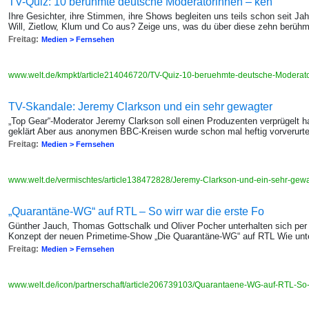
TV-Quiz: 10 berühmte deutsche Moderatorinnen – ken
Ihre Gesichter, ihre Stimmen, ihre Shows begleiten uns teils schon seit Ja
Will, Zietlow, Klum und Co aus? Zeige uns, was du über diese zehn berüh
Freitag:
Medien > Fernsehen
www.welt.de/kmpkt/article214046720/TV-Quiz-10-beruehmte-deutsche-Moderator
TV-Skandale: Jeremy Clarkson und ein sehr gewagter
„Top Gear“-Moderator Jeremy Clarkson soll einen Produzenten verprügelt 
geklärt Aber aus anonymen BBC-Kreisen wurde schon mal heftig vorverurtei
Freitag:
Medien > Fernsehen
www.welt.de/vermischtes/article138472828/Jeremy-Clarkson-und-ein-sehr-gewa
„Quarantäne-WG“ auf RTL – So wirr war die erste Fo
Günther Jauch, Thomas Gottschalk und Oliver Pocher unterhalten sich per
Konzept der neuen Primetime-Show „Die Quarantäne-WG“ auf RTL Wie unt
Freitag:
Medien > Fernsehen
www.welt.de/icon/partnerschaft/article206739103/Quarantaene-WG-auf-RTL-So-w