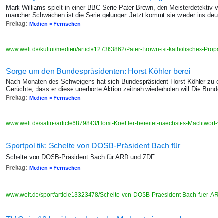
Mark Williams spielt in einer BBC-Serie Pater Brown, den Meisterdetektiv v
mancher Schwächen ist die Serie gelungen Jetzt kommt sie wieder ins de
Freitag:
Medien > Fernsehen
www.welt.de/kultur/medien/article127363862/Pater-Brown-ist-katholisches-Pro
Sorge um den Bundespräsidenten: Horst Köhler berei
Nach Monaten des Schweigens hat sich Bundespräsident Horst Köhler zu 
Gerüchte, dass er diese unerhörte Aktion zeitnah wiederholen will Die Bunde
Freitag:
Medien > Fernsehen
www.welt.de/satire/article6879843/Horst-Koehler-bereitet-naechstes-Machtwort-
Sportpolitik: Schelte von DOSB-Präsident Bach für
Schelte von DOSB-Präsident Bach für ARD und ZDF
Freitag:
Medien > Fernsehen
www.welt.de/sport/article13323478/Schelte-von-DOSB-Praesident-Bach-fuer-