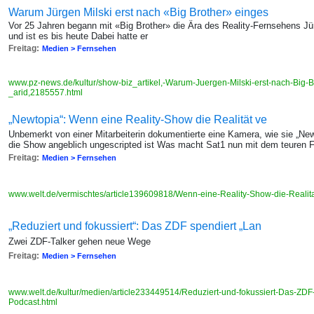
Warum Jürgen Milski erst nach «Big Brother» einges
Vor 25 Jahren begann mit «Big Brother» die Ära des Reality-Fernsehens Jü
und ist es bis heute Dabei hatte er
Freitag:
Medien > Fernsehen
www.pz-news.de/kultur/show-biz_artikel,-Warum-Juergen-Milski-erst-nach-Big-B
_arid,2185557.html
„Newtopia“: Wenn eine Reality-Show die Realität ve
Unbemerkt von einer Mitarbeiterin dokumentierte eine Kamera, wie sie „Ne
die Show angeblich ungescripted ist Was macht Sat1 nun mit dem teuren 
Freitag:
Medien > Fernsehen
www.welt.de/vermischtes/article139609818/Wenn-eine-Reality-Show-die-Realitae
„Reduziert und fokussiert“: Das ZDF spendiert „Lan
Zwei ZDF-Talker gehen neue Wege
Freitag:
Medien > Fernsehen
www.welt.de/kultur/medien/article233449514/Reduziert-und-fokussiert-Das-ZDF
Podcast.html