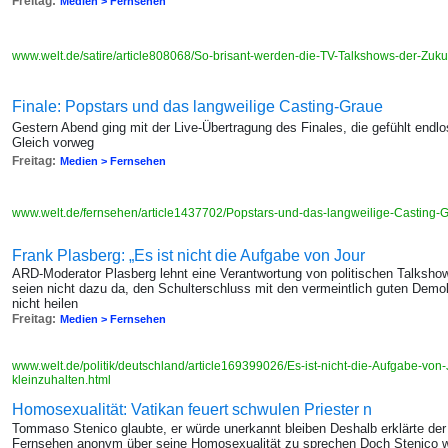
Freitag:
Medien > Fernsehen
www.welt.de/satire/article808068/So-brisant-werden-die-TV-Talkshows-der-Zuku
Finale: Popstars und das langweilige Casting-Graue
Gestern Abend ging mit der Live-Übertragung des Finales, die gefühlt endl
Gleich vorweg
Freitag:
Medien > Fernsehen
www.welt.de/fernsehen/article1437702/Popstars-und-das-langweilige-Casting-
Frank Plasberg: „Es ist nicht die Aufgabe von Jour
ARD-Moderator Plasberg lehnt eine Verantwortung von politischen Talkshows
seien nicht dazu da, den Schulterschluss mit den vermeintlich guten Demo
nicht heilen
Freitag:
Medien > Fernsehen
www.welt.de/politik/deutschland/article169399026/Es-ist-nicht-die-Aufgabe-von-
kleinzuhalten.html
Homosexualität: Vatikan feuert schwulen Priester n
Tommaso Stenico glaubte, er würde unerkannt bleiben Deshalb erklärte der Pr
Fernsehen anonym über seine Homosexualität zu sprechen Doch Stenico wur