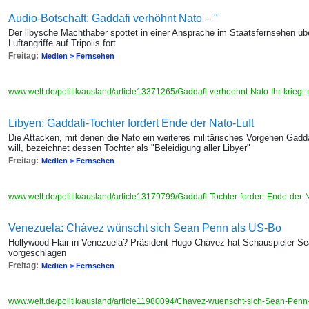
Audio-Botschaft: Gaddafi verhöhnt Nato – "
Der libysche Machthaber spottet in einer Ansprache im Staatsfernsehen übe
Luftangriffe auf Tripolis fort
Freitag:
Medien > Fernsehen
www.welt.de/politik/ausland/article13371265/Gaddafi-verhoehnt-Nato-Ihr-kriegt-
Libyen: Gaddafi-Tochter fordert Ende der Nato-Luft
Die Attacken, mit denen die Nato ein weiteres militärisches Vorgehen Gadd
will, bezeichnet dessen Tochter als "Beleidigung aller Libyer"
Freitag:
Medien > Fernsehen
www.welt.de/politik/ausland/article13179799/Gaddafi-Tochter-fordert-Ende-der-N
Venezuela: Chávez wünscht sich Sean Penn als US-Bo
Hollywood-Flair in Venezuela? Präsident Hugo Chávez hat Schauspieler Se
vorgeschlagen
Freitag:
Medien > Fernsehen
www.welt.de/politik/ausland/article11980094/Chavez-wuenscht-sich-Sean-Penn-