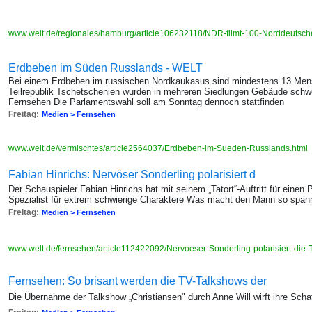
www.welt.de/regionales/hamburg/article106232118/NDR-filmt-100-Norddeutsch
Erdbeben im Süden Russlands - WELT
Bei einem Erdbeben im russischen Nordkaukasus sind mindestens 13 Me
Teilrepublik Tschetschenien wurden in mehreren Siedlungen Gebäude schwe
Fernsehen Die Parlamentswahl soll am Sonntag dennoch stattfinden
Freitag:
Medien > Fernsehen
www.welt.de/vermischtes/article2564037/Erdbeben-im-Sueden-Russlands.html
Fabian Hinrichs: Nervöser Sonderling polarisiert d
Der Schauspieler Fabian Hinrichs hat mit seinem „Tatort“-Auftritt für einen
Spezialist für extrem schwierige Charaktere Was macht den Mann so spa
Freitag:
Medien > Fernsehen
www.welt.de/fernsehen/article112422092/Nervoeser-Sonderling-polarisiert-die-T
Fernsehen: So brisant werden die TV-Talkshows der
Die Übernahme der Talkshow „Christiansen" durch Anne Will wirft ihre Scha