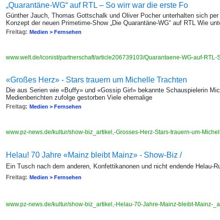
„Quarantäne-WG“ auf RTL – So wirr war die erste Fo
Günther Jauch, Thomas Gottschalk und Oliver Pocher unterhalten sich per
Konzept der neuen Primetime-Show „Die Quarantäne-WG“ auf RTL Wie unt
Freitag:
Medien > Fernsehen
www.welt.de/iconist/partnerschaft/article206739103/Quarantaene-WG-auf-RTL-S
«Großes Herz» - Stars trauern um Michelle Trachten
Die aus Serien wie «Buffy» und «Gossip Girl» bekannte Schauspielerin Mic
Medienberichten zufolge gestorben Viele ehemalige
Freitag:
Medien > Fernsehen
www.pz-news.de/kultur/show-biz_artikel,-Grosses-Herz-Stars-trauern-um-Miche
Helau! 70 Jahre «Mainz bleibt Mainz» - Show-Biz /
Ein Tusch nach dem anderen, Konfettikanonen und nicht endende Helau-R
Freitag:
Medien > Fernsehen
www.pz-news.de/kultur/show-biz_artikel,-Helau-70-Jahre-Mainz-bleibt-Mainz-_