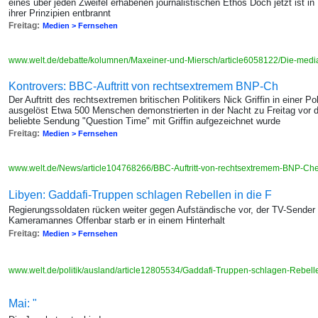
eines über jeden Zweifel erhabenen journalistischen Ethos Doch jetzt ist in
ihrer Prinzipien entbrannt
Freitag:
Medien > Fernsehen
www.welt.de/debatte/kolumnen/Maxeiner-und-Miersch/article6058122/Die-medial
Kontrovers: BBC-Auftritt von rechtsextremem BNP-Ch
Der Auftritt des rechtsextremen britischen Politikers Nick Griffin in einer 
ausgelöst Etwa 500 Menschen demonstrierten in der Nacht zu Freitag vor
beliebte Sendung "Question Time" mit Griffin aufgezeichnet wurde
Freitag:
Medien > Fernsehen
www.welt.de/News/article104768266/BBC-Auftritt-von-rechtsextremem-BNP-Chef
Libyen: Gaddafi-Truppen schlagen Rebellen in die F
Regierungssoldaten rücken weiter gegen Aufständische vor, der TV-Sender
Kameramannes Offenbar starb er in einem Hinterhalt
Freitag:
Medien > Fernsehen
www.welt.de/politik/ausland/article12805534/Gaddafi-Truppen-schlagen-Rebelle
Mai: "