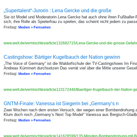
„Supertalent“-Jurorin : Lena Gercke und die große
Sie ist Model und Moderatorin Lena Gercke hat auch ohne ihren Fußballer-
sich, ihre Rolle als Spielerfrau zu spielen, das scheint nicht jedem zu pass
Freitag:
Medien > Fernsehen
www.welt.de/vermischtes/article132682715/Lena-Gercke-und-die-grosse-Gefahr-
Castingshow: Bärtiger Kugelbauch der Nation gewinn
„The Voice of Germany“ ist die Waldorfschule der TV-Castingshows Im Final
Andreas Kümmert durchsetzen Das verrät viel über die Mitte unserer Gesel
Freitag:
Medien > Fernsehen
www.welt.de/vermischtes/article123172446/Baertiger-Kugelbauch-der-Nation-g
GNTM-Finale: Vanessa ist Siegerin bei „Germany‘s n
Zwei Wochen nach dem ersten Versuch, der wegen einer Bombendrohung a
Klum doch noch „Germany‘s Next Top Model“ Vanessa aus Bergisch-Glad
Freitag:
Medien > Fernsehen
www.welt.de/vermischtes/article141628599/135-Minuten-Bombendrohung-mit-B