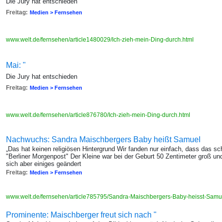
Die Jury hat entschieden
Freitag:
Medien > Fernsehen
www.welt.de/fernsehen/article1480029/Ich-zieh-mein-Ding-durch.html
Mai: "
Die Jury hat entschieden
Freitag:
Medien > Fernsehen
www.welt.de/fernsehen/article876780/Ich-zieh-mein-Ding-durch.html
Nachwuchs: Sandra Maischbergers Baby heißt Samuel
„Das hat keinen religiösen Hintergrund Wir fanden nur einfach, dass das sch
"Berliner Morgenpost" Der Kleine war bei der Geburt 50 Zentimeter groß 
sich aber einiges geändert
Freitag:
Medien > Fernsehen
www.welt.de/fernsehen/article785795/Sandra-Maischbergers-Baby-heisst-Samu
Prominente: Maischberger freut sich nach "