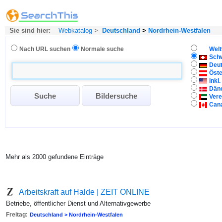
Sie sind hier:
Webkatalog
>
Deutschland
>
Nordrhein-Westfalen
Nach URL suchen
Normale suche
Welt
Sch
Deu
Öste
inkl
Dän
Vere
Can
Mehr als 2000 gefundene Einträge
Arbeitskraft auf Halde | ZEIT ONLINE
Betriebe, öffentlicher Dienst und Alternativgewerbe
Freitag:
Deutschland > Nordrhein-Westfalen