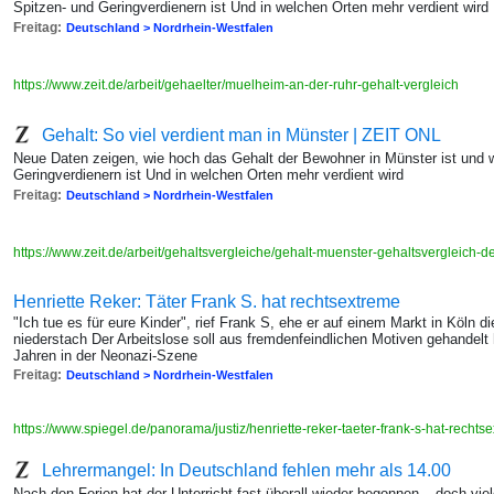
Spitzen- und Geringverdienern ist Und in welchen Orten mehr verdient wird
Freitag:
Deutschland > Nordrhein-Westfalen
https://www.zeit.de/arbeit/gehaelter/muelheim-an-der-ruhr-gehalt-vergleich
Gehalt: So viel verdient man in Münster | ZEIT ONL
Neue Daten zeigen, wie hoch das Gehalt der Bewohner in Münster ist und 
Geringverdienern ist Und in welchen Orten mehr verdient wird
Freitag:
Deutschland > Nordrhein-Westfalen
https://www.zeit.de/arbeit/gehaltsvergleiche/gehalt-muenster-gehaltsvergleich-
Henriette Reker: Täter Frank S. hat rechtsextreme
"Ich tue es für eure Kinder", rief Frank S, ehe er auf einem Markt in Köln di
niederstach Der Arbeitslose soll aus fremdenfeindlichen Motiven gehandelt
Jahren in der Neonazi-Szene
Freitag:
Deutschland > Nordrhein-Westfalen
https://www.spiegel.de/panorama/justiz/henriette-reker-taeter-frank-s-hat-rech
Lehrermangel: In Deutschland fehlen mehr als 14.00
Nach den Ferien hat der Unterricht fast überall wieder begonnen – doch vie