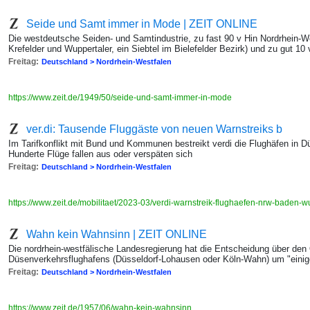
Seide und Samt immer in Mode | ZEIT ONLINE
Die westdeutsche Seiden- und Samtindustrie, zu fast 90 v Hin Nordrhein-We
Krefelder und Wuppertaler, ein Siebtel im Bielefelder Bezirk) und zu gut 10 
Freitag:
Deutschland > Nordrhein-Westfalen
https://www.zeit.de/1949/50/seide-und-samt-immer-in-mode
ver.di: Tausende Fluggäste von neuen Warnstreiks b
Im Tarifkonflikt mit Bund und Kommunen bestreikt verdi die Flughäfen in Dü
Hunderte Flüge fallen aus oder verspäten sich
Freitag:
Deutschland > Nordrhein-Westfalen
https://www.zeit.de/mobilitaet/2023-03/verdi-warnstreik-flughaefen-nrw-baden-
Wahn kein Wahnsinn | ZEIT ONLINE
Die nordrhein-westfälische Landesregierung hat die Entscheidung über den 
Düsenverkehrsflughafens (Düsseldorf-Lohausen oder Köln-Wahn) um "ein
Freitag:
Deutschland > Nordrhein-Westfalen
https://www.zeit.de/1957/06/wahn-kein-wahnsinn