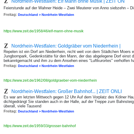
Nordrhein-Westfalen: Elf Mann ohne Musik | ZEIT ON
Feierstunde auf der Wahner Heide – Zwei Meuterer von Anno siebzehn – Di
Freitag:
Deutschland > Nordrhein-Westfalen
https://www.zeit.de/1958/46/elf-mann-ohne-musik
Nordrhein-Westfalen: Goldgräber vom Niederrhein |
Repelen ist ein Dorf am Niederrhein, nicht weit von dem Städtchen Moers e
Jungbornpark, Gedenkstätte für den Mann, der das abgelegene Dorf einst d
bekanntgemacht und ihm zu dem Ansehen eines "Luftkurortes" verholfen h
Freitag:
Deutschland > Nordrhein-Westfalen
https://www.zeit.de/1962/08/goldgraeber-vom-niederrhein
Nordrhein-Westfalen: Großer Bahnhof... | ZEIT ONLI
Es war am letzten Mittwoch gegen 12 Uhr Auf dem Vorplatz des Kölner H
dichtgedrängt Sie standen auch in der Halle, auf der Treppe zum Bahnstei
überall, viele Tausend
Freitag:
Deutschland > Nordrhein-Westfalen
https://www.zeit.de/1959/33/grosser-bahnhof