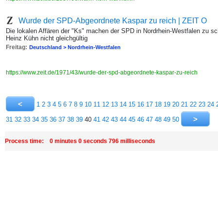
Wurde der SPD-Abgeordnete Kaspar zu reich | ZEIT O
Die lokalen Affären der "Ks" machen der SPD in Nordrhein-Westfalen zu sc
Heinz Kühn nicht gleichgültig
Freitag:
Deutschland > Nordrhein-Westfalen
https://www.zeit.de/1971/43/wurde-der-spd-abgeordnete-kaspar-zu-reich
1
2
3
4
5
6
7
8
9
10
11
12
13
14
15
16
17
18
19
20
21
22
23
24
31
32
33
34
35
36
37
38
39
40
41
42
43
44
45
46
47
48
49
50
Process time: 0 minutes 0 seconds 796 milliseconds