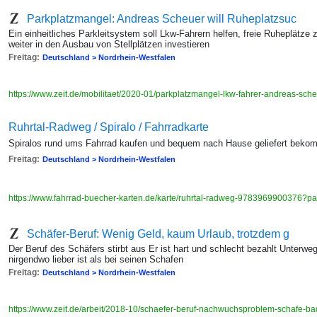
Parkplatzmangel: Andreas Scheuer will Ruheplatzsuc
Ein einheitliches Parkleitsystem soll Lkw-Fahrern helfen, freie Ruheplätze 
weiter in den Ausbau von Stellplätzen investieren
Freitag:
Deutschland > Nordrhein-Westfalen
https://www.zeit.de/mobilitaet/2020-01/parkplatzmangel-lkw-fahrer-andreas-sch
Ruhrtal-Radweg / Spiralo / Fahrradkarte
Spiralos rund ums Fahrrad kaufen und bequem nach Hause geliefert bek
Freitag:
Deutschland > Nordrhein-Westfalen
https://www.fahrrad-buecher-karten.de/karte/ruhrtal-radweg-9783969900376?
Schäfer-Beruf: Wenig Geld, kaum Urlaub, trotzdem g
Der Beruf des Schäfers stirbt aus Er ist hart und schlecht bezahlt Unterw
nirgendwo lieber ist als bei seinen Schafen
Freitag:
Deutschland > Nordrhein-Westfalen
https://www.zeit.de/arbeit/2018-10/schaefer-beruf-nachwuchsproblem-schafe-