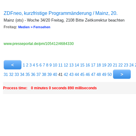
ZDFneo, kurzfristige Programmänderung / Mainz, 20.
Mainz (ots) - Woche 34/20 Freitag, 2108 Bitte Zeitkorrektur beachten
Freitag:
Medien > Fernsehen
www.presseportal.de/pm/105412/4684330
1
2
3
4
5
6
7
8
9
10
11
12
13
14
15
16
17
18
19
20
21
22
23
24
31
32
33
34
35
36
37
38
39
40
41
42
43
44
45
46
47
48
49
50
Process time: 0 minutes 0 seconds 890 milliseconds