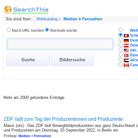
Sie sind hier:
Webkatalog
>
Medien
>
Fernsehen
Nach URL suchen
Normale suche
Welt
Sch
Deu
Öste
inkl
Dän
Vere
Can
Mehr als 2000 gefundene Einträge
ZDF lädt zum Tag der Produzentinnen und Produzente
Mainz (ots) - Das ZDF lädt Bewegtbildproduzenten aus ganz Deutschland z
und Produzenten am Dienstag, 20 September 2022, in Berlin ein
Freitag:
Medien > Fernsehen