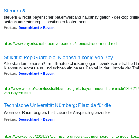
Steuern &
steuern & recht bayerischer bauernverband hauptnavigation - desktop onlin
seitennummerierung … positionen footer menu
Freitag:
Deutschland > Bayern
https://www.bayerischerbauernverband.de/themen/steuern-und-recht
Stilkritik: Pep Guardiola, Klappstuhlkönig von Bay
Alle standen, einer saß Im Elfmeterschießen gegen Leverkusen strahlte Ba
Klappstuhl Anmut aus Und schrieb ein neues Kapitel in der Historie der Tra
Freitag:
Deutschland > Bayern
http://www.welt.de/sport/fussball/bundesliga/fc-bayern-muenchen/article13932
von-Bayern.html
Technische Universität Nürnberg: Platz da für die
Wenn der Raum begrenzt ist, aber der Anspruch grenzenlos
Freitag:
Deutschland > Bayern
https://www.zeit.de/2019/23/technische-universitaet-nuernberg-lichtenreuth-ko