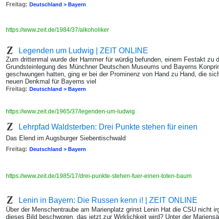
Freitag:
Deutschland > Bayern
https://www.zeit.de/1984/37/alkoholiker
Legenden um Ludwig | ZEIT ONLINE
Zum drittenmal wurde der Hammer für würdig befunden, einem Festakt zu d
Grundsteinlegung des Münchner Deutschen Museums und Bayerns Konprin
geschwungen hatten, ging er bei der Prominenz von Hand zu Hand, die sic
neuen Denkmal für Bayerns viel
Freitag:
Deutschland > Bayern
https://www.zeit.de/1965/37/legenden-um-ludwig
Lehrpfad Waldsterben: Drei Punkte stehen für einen
Das Elend im Augsburger Siebentischwald
Freitag:
Deutschland > Bayern
https://www.zeit.de/1985/17/drei-punkte-stehen-fuer-einen-toten-baum
Lenin in Bayern: Die Russen kenn i! | ZEIT ONLINE
Über der Menschentraube am Marienplatz grinst Lenin Hat die CSU nicht i
dieses Bild beschworen, das jetzt zur Wirklichkeit wird? Unter der Marien