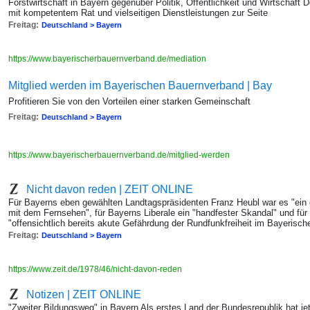
Forstwirtschaft in Bayern gegenüber Politik, Öffentlichkeit und Wirtschaft
mit kompetentem Rat und vielseitigen Dienstleistungen zur Seite
Freitag:
Deutschland > Bayern
https://www.bayerischerbauernverband.de/mediation
Mitglied werden im Bayerischen Bauernverband | Bay
Profitieren Sie von den Vorteilen einer starken Gemeinschaft
Freitag:
Deutschland > Bayern
https://www.bayerischerbauernverband.de/mitglied-werden
Nicht davon reden | ZEIT ONLINE
Für Bayerns eben gewählten Landtagspräsidenten Franz Heubl war es "ei
mit dem Fernsehen", für Bayerns Liberale ein "handfester Skandal" und fü
"offensichtlich bereits akute Gefährdung der Rundfunkfreiheit im Bayerisc
Freitag:
Deutschland > Bayern
https://www.zeit.de/1978/46/nicht-davon-reden
Notizen | ZEIT ONLINE
"Zweiter Bildungsweg" in Bayern Als erstes Land der Bundesrepublik hat j