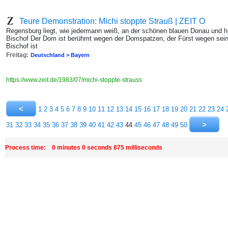
Teure Demonstration: Michi stoppte Strauß | ZEIT O
Regensburg liegt, wie jedermann weiß, an der schönen blauen Donau und h
Bischof Der Dom ist berühmt wegen der Domspatzen, der Fürst wegen seiner
Bischof ist
Freitag:
Deutschland > Bayern
https://www.zeit.de/1983/07/michi-stoppte-strauss
1
2
3
4
5
6
7
8
9
10
11
12
13
14
15
16
17
18
19
20
21
22
23
24
31
32
33
34
35
36
37
38
39
40
41
42
43
44
45
46
47
48
49
50
Process time: 0 minutes 0 seconds 875 milliseconds