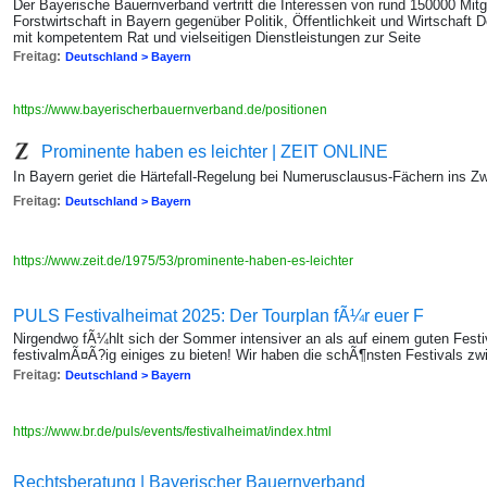
Der Bayerische Bauernverband vertritt die Interessen von rund 150000 Mitg
Forstwirtschaft in Bayern gegenüber Politik, Öffentlichkeit und Wirtschaft
mit kompetentem Rat und vielseitigen Dienstleistungen zur Seite
Freitag:
Deutschland > Bayern
https://www.bayerischerbauernverband.de/positionen
Prominente haben es leichter | ZEIT ONLINE
In Bayern geriet die Härtefall-Regelung bei Numerusclausus-Fächern ins Zw
Freitag:
Deutschland > Bayern
https://www.zeit.de/1975/53/prominente-haben-es-leichter
PULS Festivalheimat 2025: Der Tourplan fÃ¼r euer F
Nirgendwo fÃ¼hlt sich der Sommer intensiver an als auf einem guten Festi
festivalmÃ¤Ã?ig einiges zu bieten! Wir haben die schÃ¶nsten Festivals z
Freitag:
Deutschland > Bayern
https://www.br.de/puls/events/festivalheimat/index.html
Rechtsberatung | Bayerischer Bauernverband