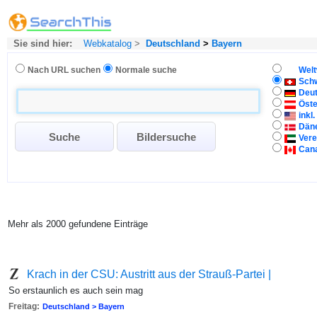
Sie sind hier:
Webkatalog
>
Deutschland
>
Bayern
Nach URL suchen
Normale suche
Welt
Sch
Deu
Öste
inkl
Dän
Vere
Can
Mehr als 2000 gefundene Einträge
Krach in der CSU: Austritt aus der Strauß-Partei |
So erstaunlich es auch sein mag
Freitag:
Deutschland > Bayern