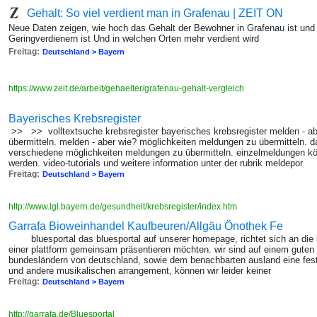
Gehalt: So viel verdient man in Grafenau | ZEIT ON
Neue Daten zeigen, wie hoch das Gehalt der Bewohner in Grafenau ist und
Geringverdienern ist Und in welchen Orten mehr verdient wird
Freitag:
Deutschland > Bayern
https://www.zeit.de/arbeit/gehaelter/grafenau-gehalt-vergleich
Bayerisches Krebsregister
>> >> volltextsuche krebsregister bayerisches krebsregister melden - a
übermitteln. melden - aber wie? möglichkeiten meldungen zu übermitteln. da
verschiedene möglichkeiten meldungen zu übermitteln. einzelmeldungen kö
werden. video-tutorials und weitere information unter der rubrik meldepor
Freitag:
Deutschland > Bayern
http://www.lgl.bayern.de/gesundheit/krebsregister/index.htm
Garrafa Bioweinhandel Kaufbeuren/Allgäu Önothek Fe
bluesportal das bluesportal auf unserer homepage, richtet sich an die b
einer plattform gemeinsam präsentieren möchten. wir sind auf einem guten
bundesländern von deutschland, sowie dem benachbarten ausland eine feste
und andere musikalischen arrangement, können wir leider keiner
Freitag:
Deutschland > Bayern
http://garrafa.de/Bluesportal