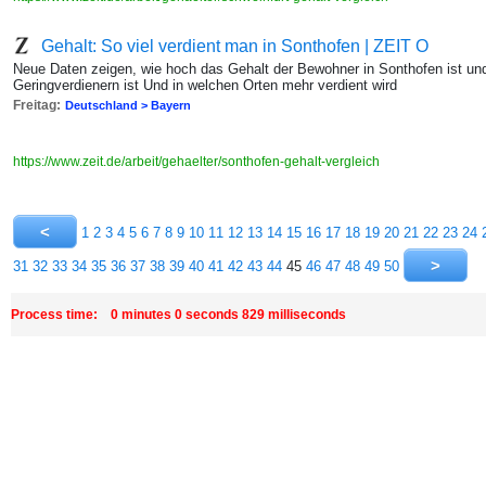
Gehalt: So viel verdient man in Sonthofen | ZEIT O
Neue Daten zeigen, wie hoch das Gehalt der Bewohner in Sonthofen ist un
Geringverdienern ist Und in welchen Orten mehr verdient wird
Freitag:
Deutschland > Bayern
https://www.zeit.de/arbeit/gehaelter/sonthofen-gehalt-vergleich
1
2
3
4
5
6
7
8
9
10
11
12
13
14
15
16
17
18
19
20
21
22
23
24
31
32
33
34
35
36
37
38
39
40
41
42
43
44
45
46
47
48
49
50
Process time: 0 minutes 0 seconds 829 milliseconds