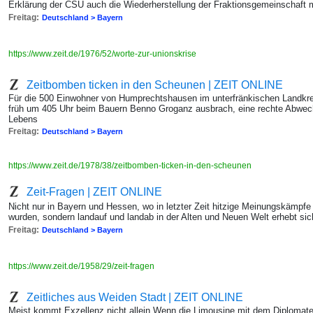
Erklärung der CSU auch die Wiederherstellung der Fraktionsgemeinschaft m
Freitag:
Deutschland > Bayern
https://www.zeit.de/1976/52/worte-zur-unionskrise
Zeitbomben ticken in den Scheunen | ZEIT ONLINE
Für die 500 Einwohner von Humprechtshausen im unterfränkischen Landkr
früh um 405 Uhr beim Bauern Benno Groganz ausbrach, eine rechte Abwechs
Lebens
Freitag:
Deutschland > Bayern
https://www.zeit.de/1978/38/zeitbomben-ticken-in-den-scheunen
Zeit-Fragen | ZEIT ONLINE
Nicht nur in Bayern und Hessen, wo in letzter Zeit hitzige Meinungskämpfe
wurden, sondern landauf und landab in der Alten und Neuen Welt erhebt sic
Freitag:
Deutschland > Bayern
https://www.zeit.de/1958/29/zeit-fragen
Zeitliches aus Weiden Stadt | ZEIT ONLINE
Meist kommt Exzellenz nicht allein Wenn die Limousine mit dem Diplomat