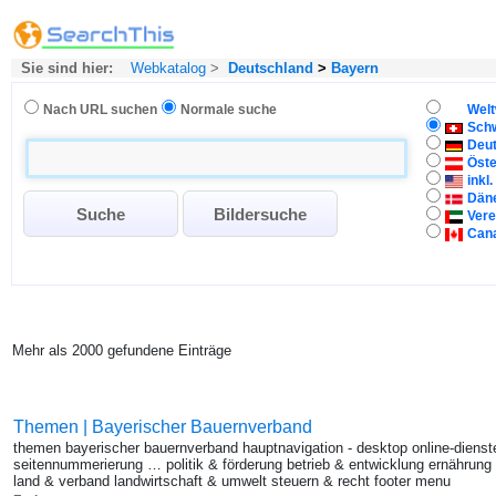
Sie sind hier:
Webkatalog
>
Deutschland
>
Bayern
Nach URL suchen
Normale suche
Welt
Sch
Deu
Öste
inkl
Dän
Vere
Can
Mehr als 2000 gefundene Einträge
Themen | Bayerischer Bauernverband
themen bayerischer bauernverband hauptnavigation - desktop online-dien
seitennummerierung … politik & förderung betrieb & entwicklung ernährung
land & verband landwirtschaft & umwelt steuern & recht footer menu