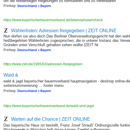
um die notwendigen Regelungen zu formulieren und zu vereinbaren
Freitag:
Deutschland > Bayern
https://www.bayerischerbauernverband.de/lebensphasencheck
Wählerlisten: Adressen freigegeben | ZEIT ONLINE
Nun dürfen sie also doch Das Berliner Oberverwaltungsgericht hat den wah
heißbegehrten Wählerlisten zugesprochen, die in unterer Instanz das Verwa
Gründen unter Verschluß gehalten sehen wollte (ZEIT Nr
Freitag:
Deutschland > Bayern
https://www.zeit.de/1985/02/adressen-freigegeben
Wald &
wald & jagd bayerischer bauernverband hauptnavigation - desktop online-d
seitennummerierung … footer menu
Freitag:
Deutschland > Bayern
https://www.bayerischerbauernverband.de/wald-und-jagd
Warten auf die Chance | ZEIT ONLINE
Das bayerische Haus ist bestellt, Franz Josef Strauß’ Ordnungszelle funk
Wochenende in München ließ daran keinen Zweifel aufkommen