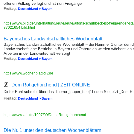
offenen Vollzug verlegt und ist nun Freigänger
Freitag:
Deutschland > Bayern
https://www.bild.de/unterhaltung/leute/leute/alfons-schuhbeck-ist-freigaenger-sta
87021654.bild.html
Bayerisches Landwirtschaftliches Wochenblatt
Bayerisches Landwirtschaftliches Wochenblatt – die Nummer 1 unter den 
Landwirtschaftliche Betriebe in Bayern und Österreich werden wöchentlich
Arbeiten in der Landwirtschaft versorgt
Freitag:
Deutschland > Bayern
https://www.wochenblatt-dlv.de
Dem Rot gehorchend | ZEIT ONLINE
Dieter Buhl schreibt über das Thema „[super_title]“ Lesen Sie jetzt „Dem R
Freitag:
Deutschland > Bayern
https://www.zeit.de/1997/09/Dem_Rot_gehorchend
Die Nr. 1 unter den deutschen Wochenblättern