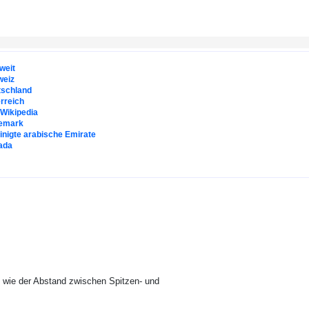
weit
weiz
tschland
rreich
. Wikipedia
emark
inigte arabische Emirate
ada
d wie der Abstand zwischen Spitzen- und