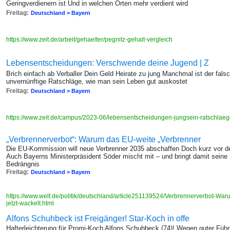
Geringverdienern ist Und in welchen Orten mehr verdient wird
Freitag:
Deutschland > Bayern
https://www.zeit.de/arbeit/gehaelter/pegnitz-gehalt-vergleich
Lebensentscheidungen: Verschwende deine Jugend | Z
Brich einfach ab Verballer Dein Geld Heirate zu jung Manchmal ist der fal
unvernünftige Ratschläge, wie man sein Leben gut auskostet
Freitag:
Deutschland > Bayern
https://www.zeit.de/campus/2023-06/lebensentscheidungen-jungsein-ratschlae
„Verbrennerverbot“: Warum das EU-weite „Verbrenner
Die EU-Kommission will neue Verbrenner 2035 abschaffen Doch kurz vor 
Auch Bayerns Ministerpräsident Söder mischt mit – und bringt damit seine 
Bedrängnis
Freitag:
Deutschland > Bayern
https://www.welt.de/politik/deutschland/article251139524/Verbrennerverbot-Wa
jetzt-wackelt.html
Alfons Schuhbeck ist Freigänger! Star-Koch in offe
Hafterleichterung für Promi-Koch Alfons Schuhbeck (74)! Wegen guter Führ