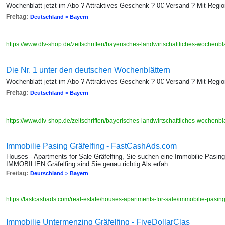
Wochenblatt jetzt im Abo ? Attraktives Geschenk ? 0€ Versand ? Mit Regi
Freitag:
Deutschland > Bayern
https://www.dlv-shop.de/zeitschriften/bayerisches-landwirtschaftliches-wochenbl
Die Nr. 1 unter den deutschen Wochenblättern
Wochenblatt jetzt im Abo ? Attraktives Geschenk ? 0€ Versand ? Mit Regi
Freitag:
Deutschland > Bayern
https://www.dlv-shop.de/zeitschriften/bayerisches-landwirtschaftliches-wochenbl
Immobilie Pasing Gräfelfing - FastCashAds.com
Houses - Apartments for Sale Gräfelfing, Sie suchen eine Immobilie Pa
IMMOBILIEN Gräfelfing sind Sie genau richtig Als erfah
Freitag:
Deutschland > Bayern
https://fastcashads.com/real-estate/houses-apartments-for-sale/immobilie-pasi
Immobilie Untermenzing Gräfelfing - FiveDollarClas