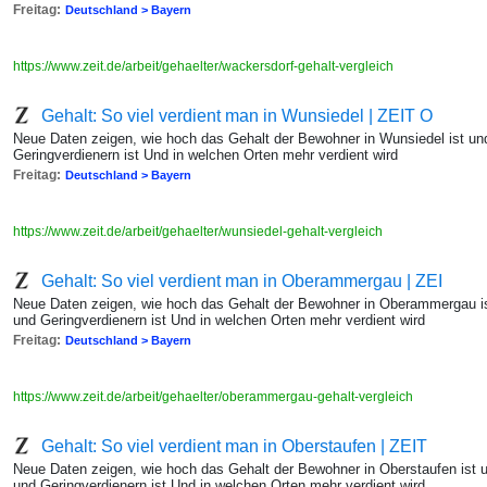
Freitag:
Deutschland > Bayern
https://www.zeit.de/arbeit/gehaelter/wackersdorf-gehalt-vergleich
Gehalt: So viel verdient man in Wunsiedel | ZEIT O
Neue Daten zeigen, wie hoch das Gehalt der Bewohner in Wunsiedel ist un
Geringverdienern ist Und in welchen Orten mehr verdient wird
Freitag:
Deutschland > Bayern
https://www.zeit.de/arbeit/gehaelter/wunsiedel-gehalt-vergleich
Gehalt: So viel verdient man in Oberammergau | ZEI
Neue Daten zeigen, wie hoch das Gehalt der Bewohner in Oberammergau is
und Geringverdienern ist Und in welchen Orten mehr verdient wird
Freitag:
Deutschland > Bayern
https://www.zeit.de/arbeit/gehaelter/oberammergau-gehalt-vergleich
Gehalt: So viel verdient man in Oberstaufen | ZEIT
Neue Daten zeigen, wie hoch das Gehalt der Bewohner in Oberstaufen ist 
und Geringverdienern ist Und in welchen Orten mehr verdient wird