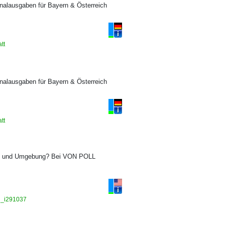
onalausgaben für Bayern & Österreich
att
onalausgaben für Bayern & Österreich
att
sing und Umgebung? Bei VON POLL
ng_i291037