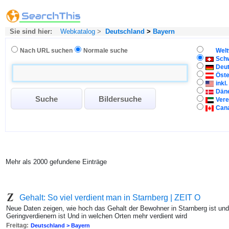
Sie sind hier:
Webkatalog
>
Deutschland
>
Bayern
Nach URL suchen
Normale suche
Welt
Sch
Deu
Öste
inkl
Dän
Vere
Can
Mehr als 2000 gefundene Einträge
Gehalt: So viel verdient man in Starnberg | ZEIT O
Neue Daten zeigen, wie hoch das Gehalt der Bewohner in Starnberg ist un
Geringverdienern ist Und in welchen Orten mehr verdient wird
Freitag:
Deutschland > Bayern