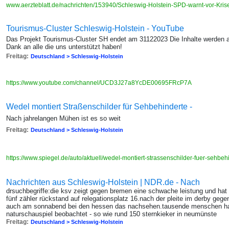
www.aerzteblatt.de/nachrichten/153940/Schleswig-Holstein-SPD-warnt-vor-Kri
Tourismus-Cluster Schleswig-Holstein - YouTube
Das Projekt Tourismus-Cluster SH endet am 31122023 Die Inhalte werden an
Dank an alle die uns unterstützt haben!
Freitag:
Deutschland > Schleswig-Holstein
https://www.youtube.com/channel/UCD3J27a8YcDE00695FRcP7A
Wedel montiert Straßenschilder für Sehbehinderte -
Nach jahrelangen Mühen ist es so weit
Freitag:
Deutschland > Schleswig-Holstein
https://www.spiegel.de/auto/aktuell/wedel-montiert-strassenschilder-fuer-sehb
Nachrichten aus Schleswig-Holstein | NDR.de - Nach
drsuchbegriffe:die ksv zeigt gegen bremen eine schwache leistung und hat
fünf zähler rückstand auf relegationsplatz 16.nach der pleite im derby gege
auch am sonnabend bei den hessen das nachsehen.tausende menschen h
naturschauspiel beobachtet - so wie rund 150 sternkieker in neumünste
Freitag:
Deutschland > Schleswig-Holstein