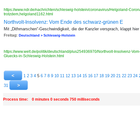
https://www.ndr.de/nachrichten/schleswig-holstein/coronavirus/Helgoland-Corona
trotzdem,helgoland1162.html
Northvolt-Insolvenz: Vom Ende des schwarz-grünen E
Mit „Dithmarschen“-Geschwindigkeit, die der Kanzler versprach, klappt hier 
Freitag:
Deutschland > Schleswig-Holstein
https://www.welt.de/politik/deutschland/plus254936970/Northvolt-Insolvenz-Vo
Gluecks-in-Schleswig-Holstein.html
1
2
3
4
5
6
7
8
9
10
11
12
13
14
15
16
17
18
19
20
21
22
23
24
31
Process time: 0 minutes 0 seconds 750 milliseconds