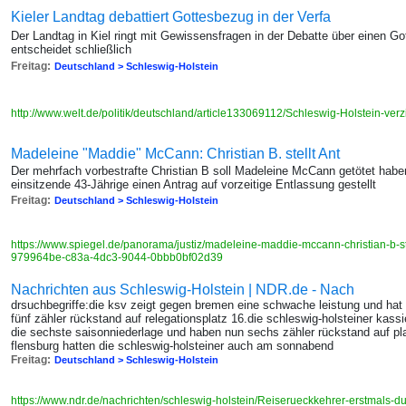
Kieler Landtag debattiert Gottesbezug in der Verfa
Der Landtag in Kiel ringt mit Gewissensfragen in der Debatte über einen G
entscheidet schließlich
Freitag:
Deutschland > Schleswig-Holstein
http://www.welt.de/politik/deutschland/article133069112/Schleswig-Holstein-ver
Madeleine "Maddie" McCann: Christian B. stellt Ant
Der mehrfach vorbestrafte Christian B soll Madeleine McCann getötet habe
einsitzende 43-Jährige einen Antrag auf vorzeitige Entlassung gestellt
Freitag:
Deutschland > Schleswig-Holstein
https://www.spiegel.de/panorama/justiz/madeleine-maddie-mccann-christian-b-ste
979964be-c83a-4dc3-9044-0bbb0bf02d39
Nachrichten aus Schleswig-Holstein | NDR.de - Nach
drsuchbegriffe:die ksv zeigt gegen bremen eine schwache leistung und hat
fünf zähler rückstand auf relegationsplatz 16.die schleswig-holsteiner kas
die sechste saisonniederlage und haben nun sechs zähler rückstand auf pla
flensburg hatten die schleswig-holsteiner auch am sonnabend
Freitag:
Deutschland > Schleswig-Holstein
https://www.ndr.de/nachrichten/schleswig-holstein/Reiserueckkehrer-erstmals-