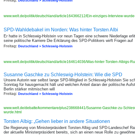
Freitag:
Deutschland > Schleswig-Holstein
www.welt.de/politik/deutschland/article164366212/Ein-einziges-Interview-wurde-
SPD-Wahldebakel im Norden: Was hinter Torsten Albi
Er hatte in Schleswig-Holstein vor neun Tagen eine schwere Niederlage erli
seine politische Karriere Die Erklärung des SPD-Politikers wirft Fragen auf
Freitag:
Deutschland > Schleswig-Holstein
www.welt.de/politik/deutschland/article164614036/Was-hinter-Torsten-Albigs-Rue
Susanne Gaschke zu Schleswig-Holstein: Wie die SPD
Unsere Autorin war selbst lange SPD-Mitglied in Schleswig-Holstein Sie s
Sonntag für hausgemacht hält und welchen Anteil daran der politische Aufst
Berlin stärker mitmischen will
Freitag:
Deutschland > Schleswig-Holstein
www.welt.de/debatte/kommentare/plus238668441/Susanne-Gaschke-zu-Schlesw
wurde.html
Torsten Albig: „Gehen lieber in andere Situationen
Die Regierung von Ministerpräsident Torsten Albig und SPD-Landeschef Ral
der aktuelle Ministerpräsident bereits, sich an einen neue Rolle zu gewöhn