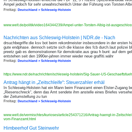
Ampel jedoch für sehr unwahrscheinlich Unter der Führung von Torsten Albig
Freitag:
Deutschland > Schleswig-Holstein
www.welt.de/politik/video164344239/Ampel-unter-Torsten-Albig-ist-ausgeschlo
Nachrichten aus Schleswig-Holstein | NDR.de - Nach
drsuchbegriffe:die ksv bot beim rekordmeister insbesondere in der ersten hä
gute endphase. dennoch setzte sich die klasse des fcb durch.laut polizei bli
preetz gab es demonstrationen für demokratie.aus grau h bunt: auf dem ge
entstehen seit den 1990er-jahren immer wieder neue graffiti.währ
Freitag:
Deutschland > Schleswig-Holstein
https://www.ndr.de/nachrichten/schleswig-holstein/Sig-Sauer-US-Geschaeftsfueh
Antrag hängt in „Zeitschleife“: Steuerzahler erhäl
In Schleswig-Holstein hat ein Mann beim Finanzamt einen Elster-Zugang be
„Riesenschreck“, denn das Amt sendete ihm anstelle eines Briefes versehe
der Zeitumstellung zu tun
Freitag:
Deutschland > Schleswig-Holstein
www.welt.de/vermischtes/kurioses/article254371216/Antrag-haengt-in-Zeitschlei
vom-Finanzamt.html
Himbeerhof Gut Steinwehr