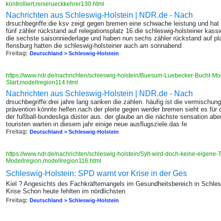
kontrolliert,reiserueckkehrer130.html
Nachrichten aus Schleswig-Holstein | NDR.de - Nach
drsuchbegriffe:die ksv zeigt gegen bremen eine schwache leistung und hat
fünf zähler rückstand auf relegationsplatz 16.die schleswig-holsteiner kas
die sechste saisonniederlage und haben nun sechs zähler rückstand auf pla
flensburg hatten die schleswig-holsteiner auch am sonnabend
Freitag:
Deutschland > Schleswig-Holstein
https://www.ndr.de/nachrichten/schleswig-holstein/Buesum-Luebecker-Bucht-Mo
Start,modellregion114.html
Nachrichten aus Schleswig-Holstein | NDR.de - Nach
drsuchbegriffe:drei jahre lang sanken die zahlen. häufig ist die vermischu
prävention könnte helfen.nach der pleite gegen werder bremen sieht es für
der fußball-bundesliga düster aus. der glaube an die nächste sensation aber
touristen warten in diesem jahr einige neue ausflugsziele.das fe
Freitag:
Deutschland > Schleswig-Holstein
https://www.ndr.de/nachrichten/schleswig-holstein/Sylt-wird-doch-keine-eigene-
Modellregion,modellregion116.html
Schleswig-Holstein: SPD warnt vor Krise in der Ges
Kiel ? Angesichts des Fachkräftemangels im Gesundheitsbereich in Schlesw
Krise Schon heute fehlten im nördlichsten
Freitag:
Deutschland > Schleswig-Holstein