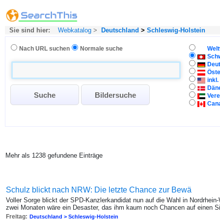
Sie sind hier:
Webkatalog
>
Deutschland
>
Schleswig-Holstein
Nach URL suchen
Normale suche
Welt
Sch
Deu
Öste
inkl
Dän
Vere
Can
Mehr als 1238 gefundene Einträge
Schulz blickt nach NRW: Die letzte Chance zur Bewä
Voller Sorge blickt der SPD-Kanzlerkandidat nun auf die Wahl in Nordrhein-
zwei Monaten wäre ein Desaster, das ihm kaum noch Chancen auf einen Si
Freitag:
Deutschland > Schleswig-Holstein