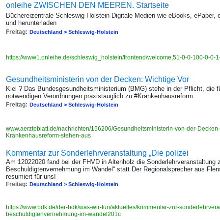
onleihe ZWISCHEN DEN MEEREN. Startseite
Büchereizentrale Schleswig-Holstein Digitale Medien wie eBooks, ePaper,
und herunterladen
Freitag:
Deutschland > Schleswig-Holstein
https://www1.onleihe.de/schleswig_holstein/frontend/welcome,51-0-0-100-0-0-1
Gesundheitsministerin von der Decken: Wichtige Vor
Kiel ? Das Bundesgesundheitsministerium (BMG) stehe in der Pflicht, die
notwendigen Verordnungen praxistauglich zu #Krankenhausreform
Freitag:
Deutschland > Schleswig-Holstein
www.aerzteblatt.de/nachrichten/156206/Gesundheitsministerin-von-der-Decken
Krankenhausreform-stehen-aus
Kommentar zur Sonderlehrveranstaltung „Die polizei
Am 12022020 fand bei der FHVD in Altenholz die Sonderlehrveranstaltung 
Beschuldigtenvernehmung im Wandel“ statt Der Regionalsprecher aus Flens
resumiert für uns!
Freitag:
Deutschland > Schleswig-Holstein
https://www.bdk.de/der-bdk/was-wir-tun/aktuelles/kommentar-zur-sonderlehrvera
beschuldigtenvernehmung-im-wandel201c