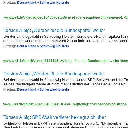
Freitag:
Deutschland > Schleswig-Holstein
www.welt.de/videos/video164337093/Gehen-lieber-in-andere-Situationen-als-O
Torsten Albig: „Werden für die Bundespartei weiter
Bei der Landtagswahl in Schleswig-Holstein wurde die SPD um Spitzenkandi
sei gefallen, werde sich aber nun vom Staub befreien und nach vorne scha
Freitag:
Deutschland > Schleswig-Holstein
www.welt.de/politik/video164344951/Werden-fuer-die-Bundespartei-weiter-kae
Torsten Albig: „Werden für die Bundespartei weiter
Bei der Landtagswahl in Schleswig-Holstein wurde SPD-Spitzenkandidat To
seines Nachfolgers werde er nicht mehr Mitglied der Landesregierung sein, 
Freitag:
Deutschland > Schleswig-Holstein
www.welt.de/politik/video164615445/Kieler-Regierungschef-beendet-politische-
Torsten Albig: SPD-Wahlverlierer beklagt sich über
Schleswig-Holsteins Ex-Ministerpräsident Torsten Albig (SPD) betont, er 
Nun bietet er sich Firmen als Kommunikationsprofi an – und verpasst seine