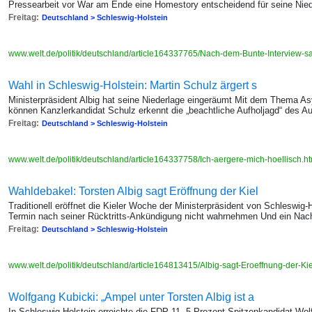
Pressearbeit vor War am Ende eine Homestory entscheidend für seine Nie
Freitag:
Deutschland > Schleswig-Holstein
www.welt.de/politik/deutschland/article164337765/Nach-dem-Bunte-Interview-s
Wahl in Schleswig-Holstein: Martin Schulz ärgert s
Ministerpräsident Albig hat seine Niederlage eingeräumt Mit dem Thema As
können Kanzlerkandidat Schulz erkennt die „beachtliche Aufholjagd“ des A
Freitag:
Deutschland > Schleswig-Holstein
www.welt.de/politik/deutschland/article164337758/Ich-aergere-mich-hoellisch.h
Wahldebakel: Torsten Albig sagt Eröffnung der Kiel
Traditionell eröffnet die Kieler Woche der Ministerpräsident von Schleswig-
Termin nach seiner Rücktritts-Ankündigung nicht wahrnehmen Und ein Nachfo
Freitag:
Deutschland > Schleswig-Holstein
www.welt.de/politik/deutschland/article164813415/Albig-sagt-Eroeffnung-der-K
Wolfgang Kubicki: „Ampel unter Torsten Albig ist a
In Schleswig-Holstein erreichte die FDP 11, 5 Prozent Spitzenkandidat Wolf