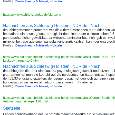
Freitag:
Deutschland > Schleswig-Holstein
https://www.wachholtz-verlag.de/startseite
Nachrichten aus Schleswig-Holstein | NDR.de - Nach
drsuchbegriffe:nach protesten: wie diskutieren menschen mit türkischen wur
heimatland.ein neues gesetz ermöglicht den einsatz der elektronischen fuß
partnerschaftlicher gewalt.laut ex-wirtschaftsminister buchholz gab es zwe
millionenbeiträge aus einer wandelanleihe zurückzahlen kann.der entsprech
Freitag:
Deutschland > Schleswig-Holstein
https://www.ndr.de/nachrichten/schleswig-holstein/coronavirus/Corona-in-SH-In
Lockdown,regeln140.html
Nachrichten aus Schleswig-Holstein | NDR.de - Nach
drsuchbegriffe:die täter sind laut lka psychologisch geschult und sitzen mei
plattformen nehmen sie kontakt auf.die norddeutschen hatten mit acht spie
den 33:33-endstand erzielten. der gegner verzichtet dennoch auf einen eins
bundestag zu seiner ersten sitzung zusammen. mit dabei si
Freitag:
Deutschland > Schleswig-Holstein
https://www.ndr.de/nachrichten/schleswig-holstein/coronavirus/Corona-Studie-Ni
Antikoerper,antikoerper120.html
Startseite
Landesinnungsverband des Schornsteinfegerhandwerks für Schleswig-Hols