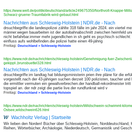
https://www.welt.de/politik/deutschland/article249675350/Northvolt-Knappe-Mil
Schwarz-gruene-Traumfabrik-wird-gebaut.html
Nachrichten aus Schleswig-Holstein | NDR.de - Nach
drsuchbegriffe:die landespolizei zählte 318 fälle im jahr 2024. ein viertel m
männer.wegen bauarbeiten ist der autobahnabschnitt zwischen heimfeld un
nicht befahrbar.immer mehr jugendlichen in sh geht es psychisch schlecht
einfluss aufs wohlbefinden.die polizei hatte einen 49-jährig
Freitag:
Deutschland > Schleswig-Holstein
https://www.ndr.de/nachrichten/schleswig-holstein/Genehmigung-fuer-Zwischenl
gekippt-,brunsbuettel328.html
Nachrichten aus Schleswig-Holstein | NDR.de - Nach
drsuchbegriffe:im landtag hat bildungsministerin prien ihre pläne für die er
vorgestellt.nach der 43-jährigen suchen derzeit 100 polizisten, taucher un
die ermittler vermuten ein gewaltverbrechen.der handball-rekordmeister tri
topspiel an. der ndr zeigt die partie live.der rundfunkrat wird v
Freitag:
Deutschland > Schleswig-Holstein
https://www.ndr.de/nachrichten/schleswig-holstein/Wildschwein-schwimmt-kilome
Ostsee,wildschwein626.html
Wachholtz Verlag | Startseite
Wir lieben den Norden! Bücher über Schleswig-Holstein, Norddeutschland,
Reihen, Wörterbücher, Archäologie, Niederdeutsch, Germanistik und Geschi