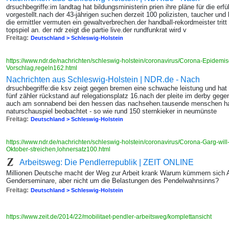
drsuchbegriffe:im landtag hat bildungsministerin prien ihre pläne für die er
vorgestellt.nach der 43-jährigen suchen derzeit 100 polizisten, taucher un
die ermittler vermuten ein gewaltverbrechen.der handball-rekordmeister tri
topspiel an. der ndr zeigt die partie live.der rundfunkrat wird v
Freitag:
Deutschland > Schleswig-Holstein
https://www.ndr.de/nachrichten/schleswig-holstein/coronavirus/Corona-Epidem
Vorschlag,regeln162.html
Nachrichten aus Schleswig-Holstein | NDR.de - Nach
drsuchbegriffe:die ksv zeigt gegen bremen eine schwache leistung und hat
fünf zähler rückstand auf relegationsplatz 16.nach der pleite im derby gege
auch am sonnabend bei den hessen das nachsehen.tausende menschen h
naturschauspiel beobachtet - so wie rund 150 sternkieker in neumünste
Freitag:
Deutschland > Schleswig-Holstein
https://www.ndr.de/nachrichten/schleswig-holstein/coronavirus/Corona-Garg-wil
Oktober-streichen,lohnersatz100.html
Arbeitsweg: Die Pendlerrepublik | ZEIT ONLINE
Millionen Deutsche macht der Weg zur Arbeit krank Warum kümmern sich A
Genderseminare, aber nicht um die Belastungen des Pendelwahnsinns?
Freitag:
Deutschland > Schleswig-Holstein
https://www.zeit.de/2014/22/mobilitaet-pendler-arbeitsweg/komplettansicht