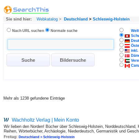
Sie sind hier:
Webkatalog
>
Deutschland
>
Schleswig-Holstein
Nach URL suchen
Normale suche
Welt
Sch
Deu
Öste
inkl
Dän
Vere
Can
Mehr als 1238 gefundene Einträge
Wachholtz Verlag | Mein Konto
Wir lieben den Norden! Bücher über Schleswig-Holstein, Norddeutschland,
Reihen, Wörterbücher, Archäologie, Niederdeutsch, Germanistik und Geschi
Freitag:
Deutschland > Schleswig-Holstein