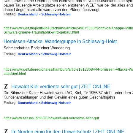
Das schwedische Unternehmen Northvolt darf in Norddeutschland eine symbo
bauen Tausende Arbeitsplätze sollen entstehen WELT war bei der alles en
dabei Längst nicht alle waren von den Plänen überzeugt
Freitag:
Deutschland > Schleswig-Holstein
https://www.welt.de/politik/deutschland/article249675350/Northvolt-Knappe-Mil
Schwarz-gruene-Traumfabrik-wird-gebaut.html
Hornissen-Attacke: Wandergruppe in Schleswig-Holst
Schmerzhaftes Ende einer Wanderung
Freitag:
Deutschland > Schleswig-Holstein
https://www.welt.de/regionales/hamburg/article181236844/Hornissen-Attacke-W
attackiert.html
Howaldt-Kiel verdiente sehr gut | ZEIT ONLINE
Die Bilanz der Kieler Howaldtswerke AG, Kiel, für 1956/57 steht unter dem 
Kundenanzahlungen und den Gewinn eines guten Geschäftsjahrs
Freitag:
Deutschland > Schleswig-Holstein
https://www.zeit.de/1958/20/howaldt-kiel-verdiente-sehr-gut
Im Norden einig für den Umweltschutz | ZEIT ONLINE