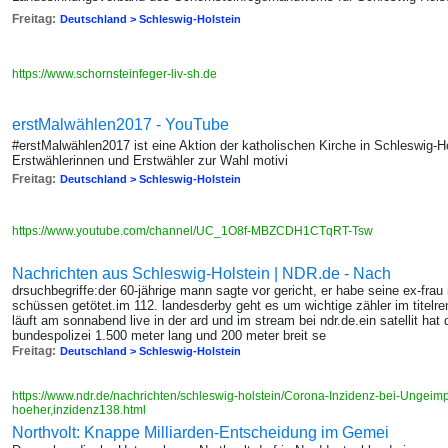
Freitag:
Deutschland > Schleswig-Holstein
https://www.schornsteinfeger-liv-sh.de
erstMalwählen2017 - YouTube
#erstMalwählen2017 ist eine Aktion der katholischen Kirche in Schleswig-H
Erstwählerinnen und Erstwähler zur Wahl motivi
Freitag:
Deutschland > Schleswig-Holstein
https://www.youtube.com/channel/UC_1O8f-MBZCDH1CTqRT-Tsw
Nachrichten aus Schleswig-Holstein | NDR.de - Nach
drsuchbegriffe:der 60-jährige mann sagte vor gericht, er habe seine ex-fra
schüssen getötet.im 112. landesderby geht es um wichtige zähler im titelre
läuft am sonnabend live in der ard und im stream bei ndr.de.ein satellit hat d
bundespolizei 1.500 meter lang und 200 meter breit se
Freitag:
Deutschland > Schleswig-Holstein
https://www.ndr.de/nachrichten/schleswig-holstein/Corona-Inzidenz-bei-Ungeim
hoeher,inzidenz138.html
Northvolt: Knappe Milliarden-Entscheidung im Gemei