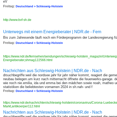
eV
Freitag:
Deutschland > Schleswig-Holstein
http://www.bvf-sh.de
Unterwegs mit einem Energieberater | NDR.de - Fern
Bis zum Jahresende läuft noch ein Förderprogramm der Landesregierung f
Freitag:
Deutschland > Schleswig-Holstein
https://www.ndr.de/fernsehen/sendungen/schleswig-holstein_magazin/Unterweg
Energieberater,shmag122566.html
Nachrichten aus Schleswig-Holstein | NDR.de - Nach
drsuchbegriffe:weil die nordsee jahr für jahr näher kommt, reagiert die geme
neubau belegen.um kurz nach mitternacht öffnete die feuerwerks-garage. d
wie noch nie.emilia, ida und emma bei den mädchen sowie noah, matheo und
statistiken die beliebtesten vornamen 2024 in sh.nah- und f
Freitag:
Deutschland > Schleswig-Holstein
https://www.ndr.de/nachrichten/schleswig-holstein/coronavirus/Corona-Luebecker
Markt,antikoerper112.html
Nachrichten aus Schleswig-Holstein | NDR.de - Nach
drsuchbegriffe:weil die nordsee jahr für jahr näher kommt, reagiert die geme