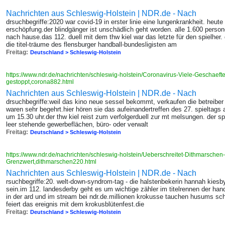
Nachrichten aus Schleswig-Holstein | NDR.de - Nach
drsuchbegriffe:2020 war covid-19 in erster linie eine lungenkrankheit. heute
erschöpfung.der blindgänger ist unschädlich geht worden. alle 1.600 pers
nach hause.das 112. duell mit dem thw kiel war das letzte für den spielher. go
die titel-träume des flensburger handball-bundesligisten am
Freitag:
Deutschland > Schleswig-Holstein
https://www.ndr.de/nachrichten/schleswig-holstein/Coronavirus-Viele-Geschaefte
gestoppt,corona882.html
Nachrichten aus Schleswig-Holstein | NDR.de - Nach
drsuchbegriffe:weil das kino neue sessel bekommt, verkaufen die betreiber 
waren sehr begehrt.hier hören sie das aufeinandertreffen des 27. spieltags a
um 15.30 uhr.der thw kiel reist zum verfolgerduell zur mt melsungen. der s
leer stehende gewerbeflächen, büro- oder verwalt
Freitag:
Deutschland > Schleswig-Holstein
https://www.ndr.de/nachrichten/schleswig-holstein/Ueberschreitet-Dithmarschen
Grenzwert,dithmarschen220.html
Nachrichten aus Schleswig-Holstein | NDR.de - Nach
rsuchbegriffe:20. welt-down-syndrom-tag - die halstenbekerin hannah kiesby
sein.im 112. landesderby geht es um wichtige zähler im titelrennen der handb
in der ard und im stream bei ndr.de.millionen krokusse tauchen husums schlos
feiert das ereignis mit dem krokusblütenfest.die
Freitag:
Deutschland > Schleswig-Holstein