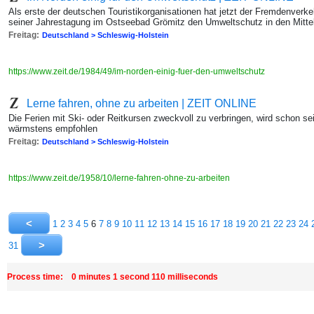
Als erste der deutschen Touristikorganisationen hat jetzt der Fremdenverk
seiner Jahrestagung im Ostseebad Grömitz den Umweltschutz in den Mittel
Freitag:
Deutschland > Schleswig-Holstein
https://www.zeit.de/1984/49/im-norden-einig-fuer-den-umweltschutz
Lerne fahren, ohne zu arbeiten | ZEIT ONLINE
Die Ferien mit Ski- oder Reitkursen zweckvoll zu verbringen, wird schon seit
wärmstens empfohlen
Freitag:
Deutschland > Schleswig-Holstein
https://www.zeit.de/1958/10/lerne-fahren-ohne-zu-arbeiten
1
2
3
4
5
6
7
8
9
10
11
12
13
14
15
16
17
18
19
20
21
22
23
24
31
Process time: 0 minutes 1 second 110 milliseconds