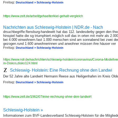
Freitag:
Deutschland > Schleswig-Holstein
https://www.zeit.de/arbeit/gehaelter/kiel-gehalt-vergleich
Nachrichten aus Schleswig-Holstein | NDR.de - Nach
drsuchbegriffe:flensburg-handewitt hat das 112. landesderby gegen den th
hinspiel hatte die sg triumphiert.möglich soll das in orten mit mehr als 2.0
bei 4.000 einwohnern.fast 1.000 menschen sind am sonnabend bei zwei dem
gezogen.rund 1.600 anwohnerinnen und anwohner müssen ihre häuser ver
Freitag:
Deutschland > Schleswig-Holstein
https://www.ndr.de/nachrichten/schleswig-holstein/coronavirus/Corona-Modell
in-Diskos,disko124.html
Schleswig- Holstein: Eine Rechnung ohne den Landwi
Der 52 Jahre alte Landwirt Hermann Reese aus Heiligenhafen im Kreis Old
Freitag:
Deutschland > Schleswig-Holstein
https://www.zeit.de/1962/07/eine-rechnung-ohne-den-landwirt
Schleswig-Holstein »
Informationen zum BVF-Landesverband Schleswig-Holstein für die Mitglied