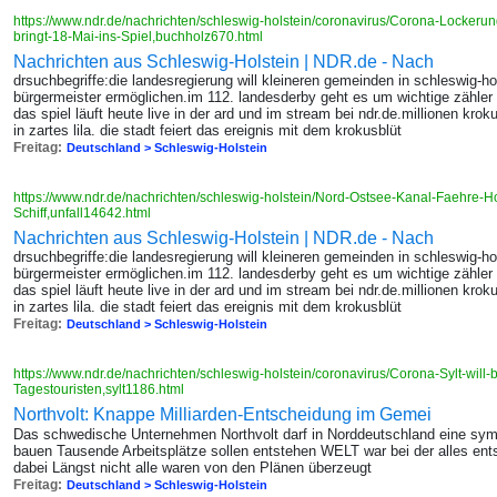
https://www.ndr.de/nachrichten/schleswig-holstein/coronavirus/Corona-Lockeru
bringt-18-Mai-ins-Spiel,buchholz670.html
Nachrichten aus Schleswig-Holstein | NDR.de - Nach
drsuchbegriffe:die landesregierung will kleineren gemeinden in schleswig-ho
bürgermeister ermöglichen.im 112. landesderby geht es um wichtige zähler i
das spiel läuft heute live in der ard und im stream bei ndr.de.millionen kr
in zartes lila. die stadt feiert das ereignis mit dem krokusblüt
Freitag:
Deutschland > Schleswig-Holstein
https://www.ndr.de/nachrichten/schleswig-holstein/Nord-Ostsee-Kanal-Faehre-Ho
Schiff,unfall14642.html
Nachrichten aus Schleswig-Holstein | NDR.de - Nach
drsuchbegriffe:die landesregierung will kleineren gemeinden in schleswig-ho
bürgermeister ermöglichen.im 112. landesderby geht es um wichtige zähler i
das spiel läuft heute live in der ard und im stream bei ndr.de.millionen kr
in zartes lila. die stadt feiert das ereignis mit dem krokusblüt
Freitag:
Deutschland > Schleswig-Holstein
https://www.ndr.de/nachrichten/schleswig-holstein/coronavirus/Corona-Sylt-will-
Tagestouristen,sylt1186.html
Northvolt: Knappe Milliarden-Entscheidung im Gemei
Das schwedische Unternehmen Northvolt darf in Norddeutschland eine symbo
bauen Tausende Arbeitsplätze sollen entstehen WELT war bei der alles en
dabei Längst nicht alle waren von den Plänen überzeugt
Freitag:
Deutschland > Schleswig-Holstein