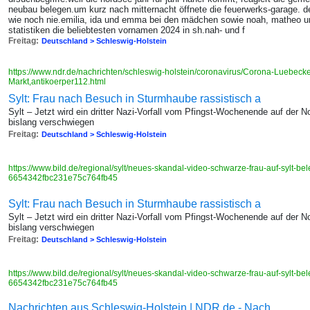
neubau belegen.um kurz nach mitternacht öffnete die feuerwerks-garage. d
wie noch nie.emilia, ida und emma bei den mädchen sowie noah, matheo und
statistiken die beliebtesten vornamen 2024 in sh.nah- und f
Freitag:
Deutschland > Schleswig-Holstein
https://www.ndr.de/nachrichten/schleswig-holstein/coronavirus/Corona-Luebecker
Markt,antikoerper112.html
Sylt: Frau nach Besuch in Sturmhaube rassistisch a
Sylt – Jetzt wird ein dritter Nazi-Vorfall vom Pfingst-Wochenende auf der N
bislang verschwiegen
Freitag:
Deutschland > Schleswig-Holstein
https://www.bild.de/regional/sylt/neues-skandal-video-schwarze-frau-auf-sylt-be
6654342fbc231e75c764fb45
Sylt: Frau nach Besuch in Sturmhaube rassistisch a
Sylt – Jetzt wird ein dritter Nazi-Vorfall vom Pfingst-Wochenende auf der N
bislang verschwiegen
Freitag:
Deutschland > Schleswig-Holstein
https://www.bild.de/regional/sylt/neues-skandal-video-schwarze-frau-auf-sylt-be
6654342fbc231e75c764fb45
Nachrichten aus Schleswig-Holstein | NDR.de - Nach