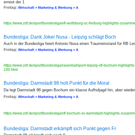
erneut der 1
Freitag:
Wirtschaft > Marketing & Werbung > A
https://www.zdf.de/sport/bundesliga/vfl-wolfsburg-sc-freiburg-highlights-zusa
Bundesliga: Dank Joker Nusa - Leipzig schlägt Boch
Auch in der Bundesliga feiert Antonio Nusa einen Traumeinstand für RB Le
Freitag:
Wirtschaft > Marketing & Werbung > A
https://www.zdf.de/sport/bundesliga/rasenballsport-leipzig-vfl-bochum-highlig
100.html
Bundesliga: Darmstadt 98 holt Punkt für die Moral
Da legt Darmstadt 98 gegen Bochum ein klasse Aufholjagd hin, aber wieder
Freitag:
Wirtschaft > Marketing & Werbung > A
https://www.zdf.de/sport/bundesliga/vfl-bochum-sv-darmstadt-highlights-zusa
Bundesliga: Darmstadt erkämpft sich Punkt gegen Fr