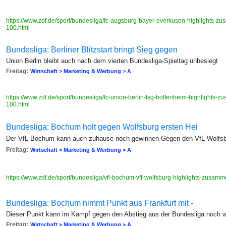
https://www.zdf.de/sport/bundesliga/fc-augsburg-bayer-everkusen-highlights-
100.html
Bundesliga: Berliner Blitzstart bringt Sieg gegen
Union Berlin bleibt auch nach dem vierten Bundesliga-Spieltag unbesiegt
Freitag:
Wirtschaft > Marketing & Werbung > A
https://www.zdf.de/sport/bundesliga/fc-union-berlin-tsg-hoffenheim-highlights
100.html
Bundesliga: Bochum holt gegen Wolfsburg ersten Hei
Der VfL Bochum kann auch zuhause noch gewinnen Gegen den VfL Wolfsb
Freitag:
Wirtschaft > Marketing & Werbung > A
https://www.zdf.de/sport/bundesliga/vfl-bochum-vfl-wolfsburg-highlights-zusa
Bundesliga: Bochum nimmt Punkt aus Frankfurt mit -
Dieser Punkt kann im Kampf gegen den Abstieg aus der Bundesliga noch w
Freitag:
Wirtschaft > Marketing & Werbung > A