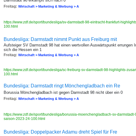
Darmstadt 98 erkämpft sich nach 0
Freitag:
Wirtschaft > Marketing & Werbung > A
https://www.zdf.de/sport/bundesliga/sv-darmstadt-98-eintracht-frankfurt-highl
100.html
Bundesliga: Darmstadt nimmt Punkt aus Freiburg mit
Aufsteiger SV Darmstadt 98 hat einen wertvollen Auswärtspunkt errungen 
sich die Hessen ein 1
Freitag:
Wirtschaft > Marketing & Werbung > A
https://www.zdf.de/sport/bundesliga/sc-freiburg-sv-darmstadt-98-highlights-z
100.html
Bundesliga: Darmstadt ringt Mönchengladbach ein Re
Borussia Mönchengladbach ist gegen Darmstadt 98 nicht über ein 0
Freitag:
Wirtschaft > Marketing & Werbung > A
https://www.zdf.de/sport/bundesliga/borussia-moenchengladbach-sv-darmstadt
saison-2023-24-100.html
Bundesliga: Doppelpacker Adamu dreht Spiel für Fre