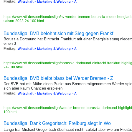
Freitag:
Wirtschaft > Marketing & Werbung > A
https://www.zdf.de/sport/bundesliga/sv-werder-bremen-borussia-moenchengla
saison-2023-24-100.html
Bundesliga: BVB belohnt sich mit Sieg gegen Frankf
Borussia Dortmund hat Eintracht Frankfurt mit einer Energieleistung niede
einen 3
Freitag:
Wirtschaft > Marketing & Werbung > A
https://www.zdf.de/sport/bundesliga/borussia-dortmund-eintracht-frankfurt-hig
24-100.html
Bundesliga: BVB bleibt blass bei Werder Bremen - Z
Der BVB hat mit Mühe einen Punkt aus Bremen mitgenommen Werder spielt
sich aber kaum Chancen erspielen
Freitag:
Wirtschaft > Marketing & Werbung > A
https://www.zdf.de/sport/bundesliga/werder-bremen-borussia-dortmund-highli
100.html
Bundesliga: Dank Gregoritsch: Freiburg siegt in Wo
Lange traf Michael Gregoritsch überhaupt nicht, zuletzt aber wie am Fließb