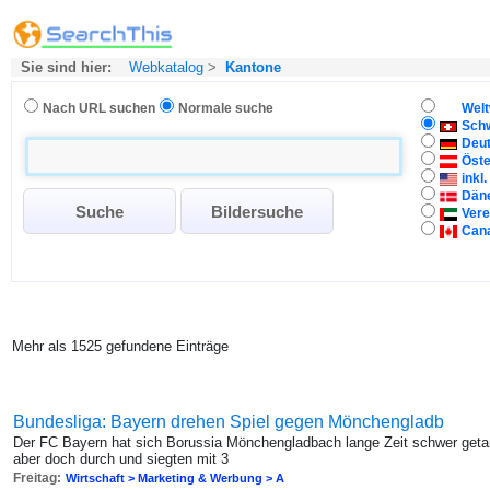
Sie sind hier:
Webkatalog
>
Kantone
Nach URL suchen
Normale suche
Welt
Sch
Deu
Öste
inkl
Dän
Vere
Can
Mehr als 1525 gefundene Einträge
Bundesliga: Bayern drehen Spiel gegen Mönchengladb
Der FC Bayern hat sich Borussia Mönchengladbach lange Zeit schwer get
aber doch durch und siegten mit 3
Freitag:
Wirtschaft > Marketing & Werbung > A