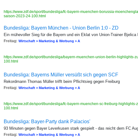
https://www.zdf.de/sport/bundesliga/fc-bayern-muenchen-borussia-moencheng
saison-2023-24-100.html
Bundesliga: Bayern München - Union Berlin 1:0 - ZD
Ein mühevoller Sieg für die Bayern und ein Eklat von Union-Trainer Bjelica 
Freitag:
Wirtschaft > Marketing & Werbung > A
https://www.zdf.de/sport/bundesliga/bayern-muenchen-union-berlin-highlights
100.html
Bundesliga: Bayerns Müller versüßt sich gegen SCF
Rekordmann Thomas Müller trifft beim Pflichtsieg gegen Freiburg
Freitag:
Wirtschaft > Marketing & Werbung > A
https://www.zdf.de/sport/bundesliga/fc-bayern-muenchen-sc-freiburg-highligh
100.html
Bundesliga: Bayer-Party dank Palacios'
93 Minuten gegen Bayer Leverkusen stark gespielt - das reicht dem FC Au
Freitag:
Wirtschaft > Marketing & Werbung > A