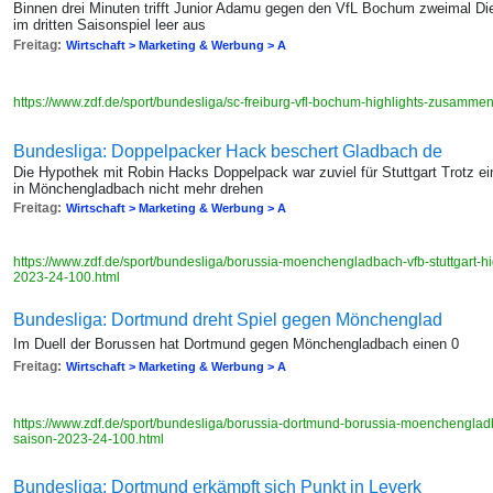
Binnen drei Minuten trifft Junior Adamu gegen den VfL Bochum zweimal Di
im dritten Saisonspiel leer aus
Freitag:
Wirtschaft > Marketing & Werbung > A
https://www.zdf.de/sport/bundesliga/sc-freiburg-vfl-bochum-highlights-zusamm
Bundesliga: Doppelpacker Hack beschert Gladbach de
Die Hypothek mit Robin Hacks Doppelpack war zuviel für Stuttgart Trotz e
in Mönchengladbach nicht mehr drehen
Freitag:
Wirtschaft > Marketing & Werbung > A
https://www.zdf.de/sport/bundesliga/borussia-moenchengladbach-vfb-stuttgart-
2023-24-100.html
Bundesliga: Dortmund dreht Spiel gegen Mönchenglad
Im Duell der Borussen hat Dortmund gegen Mönchengladbach einen 0
Freitag:
Wirtschaft > Marketing & Werbung > A
https://www.zdf.de/sport/bundesliga/borussia-dortmund-borussia-moenchengla
saison-2023-24-100.html
Bundesliga: Dortmund erkämpft sich Punkt in Leverk