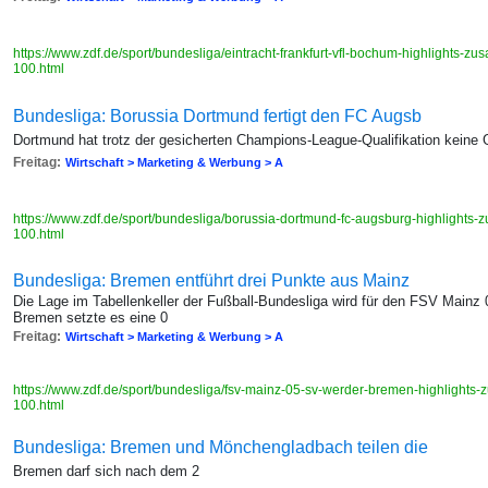
https://www.zdf.de/sport/bundesliga/eintracht-frankfurt-vfl-bochum-highlights
100.html
Bundesliga: Borussia Dortmund fertigt den FC Augsb
Dortmund hat trotz der gesicherten Champions-League-Qualifikation keine 
Freitag:
Wirtschaft > Marketing & Werbung > A
https://www.zdf.de/sport/bundesliga/borussia-dortmund-fc-augsburg-highlight
100.html
Bundesliga: Bremen entführt drei Punkte aus Mainz
Die Lage im Tabellenkeller der Fußball-Bundesliga wird für den FSV Mainz
Bremen setzte es eine 0
Freitag:
Wirtschaft > Marketing & Werbung > A
https://www.zdf.de/sport/bundesliga/fsv-mainz-05-sv-werder-bremen-highlight
100.html
Bundesliga: Bremen und Mönchengladbach teilen die
Bremen darf sich nach dem 2