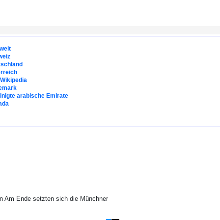
weit
weiz
tschland
rreich
. Wikipedia
emark
inigte arabische Emirate
ada
an Am Ende setzten sich die Münchner