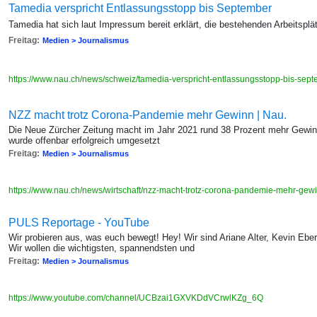
Tamedia verspricht Entlassungsstopp bis September
Tamedia hat sich laut Impressum bereit erklärt, die bestehenden Arbeitsplä
Freitag:
Medien > Journalismus
https://www.nau.ch/news/schweiz/tamedia-verspricht-entlassungsstopp-bis-s
NZZ macht trotz Corona-Pandemie mehr Gewinn | Nau.
Die Neue Zürcher Zeitung macht im Jahr 2021 rund 38 Prozent mehr Gewin
wurde offenbar erfolgreich umgesetzt
Freitag:
Medien > Journalismus
https://www.nau.ch/news/wirtschaft/nzz-macht-trotz-corona-pandemie-mehr-g
PULS Reportage - YouTube
Wir probieren aus, was euch bewegt! Hey! Wir sind Ariane Alter, Kevin E
Wir wollen die wichtigsten, spannendsten und
Freitag:
Medien > Journalismus
https://www.youtube.com/channel/UCBzai1GXVKDdVCrwlKZg_6Q