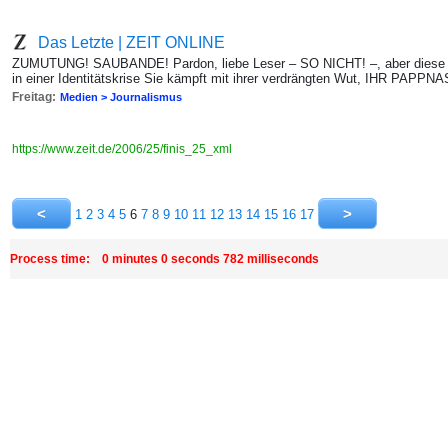
Das Letzte | ZEIT ONLINE
ZUMUTUNG! SAUBANDE! Pardon, liebe Leser – SO NICHT! –, aber diese 
in einer Identitätskrise Sie kämpft mit ihrer verdrängten Wut, IHR PAPPN
Freitag:
Medien > Journalismus
https://www.zeit.de/2006/25/finis_25_xml
1
2
3
4
5
6
7
8
9
10
11
12
13
14
15
16
17
Process time: 0 minutes 0 seconds 782 milliseconds