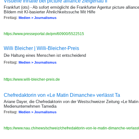
Visuelle Inhalte bei picture alliance zielgenau fi
Frankfurt (ots) - Ab sofort ermöglicht die Frankfurter Agentur picture allianc
Bildern mit KI-basierter Ähnlichkeitssuche Mit Hilfe
Freitag:
Medien > Journalismus
https://www.presseportal.de/pm/60900/5522515
Willi Bleicher | Willi-Bleicher-Preis
Die Haltung eines Menschen ist entscheidend
Freitag:
Medien > Journalismus
https://www.willi-bleicher-preis.de
Chefredaktorin von «Le Matin Dimanche» verlässt Ta
Ariane Dayer, die Chefredaktorin von der Westschweizer Zeitung «Le Mati
Medienunternehmen Tamedia
Freitag:
Medien > Journalismus
https://www.nau.ch/news/schweiz/chefredaktorin-von-le-matin-dimanche-verla