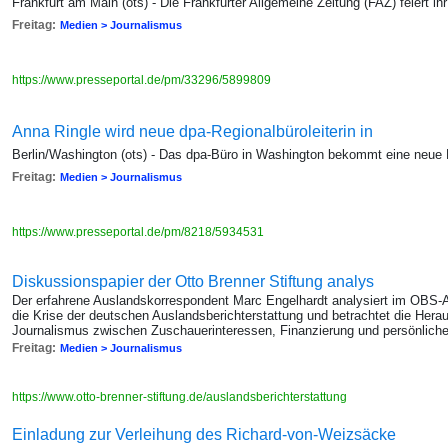
Frankfurt am Main (ots) - Die Frankfurter Allgemeine Zeitung (FAZ) feiert i
Freitag:
Medien > Journalismus
https://www.presseportal.de/pm/33296/5899809
Anna Ringle wird neue dpa-Regionalbüroleiterin in
Berlin/Washington (ots) - Das dpa-Büro in Washington bekommt eine neue R
Freitag:
Medien > Journalismus
https://www.presseportal.de/pm/8218/5934531
Diskussionspapier der Otto Brenner Stiftung analys
Der erfahrene Auslandskorrespondent Marc Engelhardt analysiert im OBS-A
die Krise der deutschen Auslandsberichterstattung und betrachtet die Hera
Journalismus zwischen Zuschauerinteressen, Finanzierung und persönliche
Freitag:
Medien > Journalismus
https://www.otto-brenner-stiftung.de/auslandsberichterstattung
Einladung zur Verleihung des Richard-von-Weizsäcke