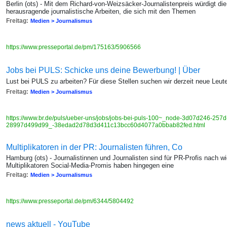
Berlin (ots) - Mit dem Richard-von-Weizsäcker-Journalistenpreis würdigt die
herausragende journalistische Arbeiten, die sich mit den Themen
Freitag:
Medien > Journalismus
https://www.presseportal.de/pm/175163/5906566
Jobs bei PULS: Schicke uns deine Bewerbung! | Über
Lust bei PULS zu arbeiten? Für diese Stellen suchen wir derzeit neue Leut
Freitag:
Medien > Journalismus
https://www.br.de/puls/ueber-uns/jobs/jobs-bei-puls-100~_node-3d07d246-257
28997d499d99_-38edad2d78d3d411c13bcc60d4077a0bbab82fed.html
Multiplikatoren in der PR: Journalisten führen, Co
Hamburg (ots) - Journalistinnen und Journalisten sind für PR-Profis nach w
Multiplikatoren Social-Media-Promis haben hingegen eine
Freitag:
Medien > Journalismus
https://www.presseportal.de/pm/6344/5804492
news aktuell - YouTube