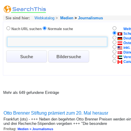
Sie sind hier:
Webkatalog
>
Medien
>
Journalismus
Nach URL suchen
Normale suche
Welt
Sch
Deu
Öste
inkl
Dän
Vere
Can
Mehr als 649 gefundene Einträge
Otto Brenner Stiftung prämiert zum 20. Mal herausr
Frankfurt (ots) - +++ Neben den begehrten Otto Brenner Preisen werden ei
und drei Recherche-Stipendien vergeben +++ "Die besondere
Freitag:
Medien > Journalismus