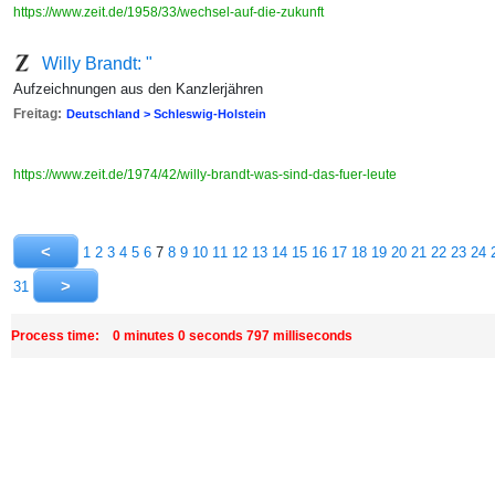
https://www.zeit.de/1958/33/wechsel-auf-die-zukunft
Willy Brandt: "
Aufzeichnungen aus den Kanzlerjähren
Freitag:
Deutschland > Schleswig-Holstein
https://www.zeit.de/1974/42/willy-brandt-was-sind-das-fuer-leute
1
2
3
4
5
6
7
8
9
10
11
12
13
14
15
16
17
18
19
20
21
22
23
24
31
Process time: 0 minutes 0 seconds 797 milliseconds