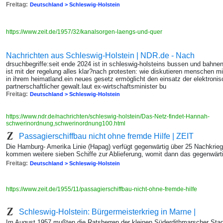
Freitag:
Deutschland > Schleswig-Holstein
https://www.zeit.de/1957/32/kanalsorgen-laengs-und-quer
Nachrichten aus Schleswig-Holstein | NDR.de - Nach
drsuchbegriffe:seit ende 2024 ist in schleswig-holsteins bussen und bahn
ist mit der regelung alles klar?nach protesten: wie diskutieren menschen mi
in ihrem heimatland.ein neues gesetz ermöglicht den einsatz der elektroni
partnerschaftlicher gewalt.laut ex-wirtschaftsminister bu
Freitag:
Deutschland > Schleswig-Holstein
https://www.ndr.de/nachrichten/schleswig-holstein/Das-Netz-findet-Hannah-
schwerinordnung,schwerinordnung100.html
Passagierschiffbau nicht ohne fremde Hilfe | ZEIT
Die Hamburg- Amerika Linie (Hapag) verfügt gegenwärtig über 25 Nachkri
kommen weitere sieben Schiffe zur Ablieferung, womit dann das gegenwär
Freitag:
Deutschland > Schleswig-Holstein
https://www.zeit.de/1955/11/passagierschiffbau-nicht-ohne-fremde-hilfe
Schleswig-Holstein: Bürgermeisterkrieg in Marne |
Im August 1957 mußten die Ratsherren der kleinen Süderdithmarscher Sta