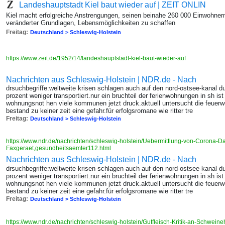
Landeshauptstadt Kiel baut wieder auf | ZEIT ONLIN
Kiel macht erfolgreiche Anstrengungen, seinen beinahe 260 000 Einwohnern 
veränderter Grundlagen, Lebensmöglichkeiten zu schaffen
Freitag:
Deutschland > Schleswig-Holstein
https://www.zeit.de/1952/14/landeshauptstadt-kiel-baut-wieder-auf
Nachrichten aus Schleswig-Holstein | NDR.de - Nach
drsuchbegriffe:weltweite krisen schlagen auch auf den nord-ostsee-kanal du
prozent weniger transportiert.nur ein bruchteil der ferienwohnungen in sh is
wohnungsnot hen viele kommunen jetzt druck.aktuell untersucht die feuerweh
bestand zu keiner zeit eine gefahr.für erfolgsromane wie ritter tre
Freitag:
Deutschland > Schleswig-Holstein
https://www.ndr.de/nachrichten/schleswig-holstein/Uebermittlung-von-Corona-D
Faxgeraet,gesundheitsaemter112.html
Nachrichten aus Schleswig-Holstein | NDR.de - Nach
drsuchbegriffe:weltweite krisen schlagen auch auf den nord-ostsee-kanal du
prozent weniger transportiert.nur ein bruchteil der ferienwohnungen in sh is
wohnungsnot hen viele kommunen jetzt druck.aktuell untersucht die feuerweh
bestand zu keiner zeit eine gefahr.für erfolgsromane wie ritter tre
Freitag:
Deutschland > Schleswig-Holstein
https://www.ndr.de/nachrichten/schleswig-holstein/Gutfleisch-Kritik-an-Schweine