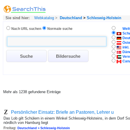
Sie sind hier:
Webkatalog
>
Deutschland
>
Schleswig-Holstein
Nach URL suchen
Normale suche
Welt
Sch
Deu
Öste
inkl
Dän
Vere
Can
Mehr als 1238 gefundene Einträge
Persönlicher Einsatz: Briefe an Pastoren, Lehrer u
Das Lob gilt Schülern in einem Winkel Schleswig-Holsteins, in dem Dorf S
nördlich von Hamburg liegt
Freitag:
Deutschland > Schleswig-Holstein