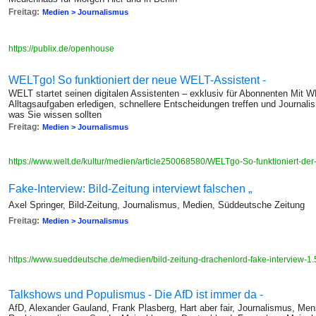
Freitag:
Medien > Journalismus
https://publix.de/openhouse
WELTgo! So funktioniert der neue WELT-Assistent -
WELT startet seinen digitalen Assistenten – exklusiv für Abonnenten Mit 
Alltagsaufgaben erledigen, schnellere Entscheidungen treffen und Journalis
was Sie wissen sollten
Freitag:
Medien > Journalismus
https://www.welt.de/kultur/medien/article250068580/WELTgo-So-funktioniert-de
Fake-Interview: Bild-Zeitung interviewt falschen „
Axel Springer, Bild-Zeitung, Journalismus, Medien, Süddeutsche Zeitung
Freitag:
Medien > Journalismus
https://www.sueddeutsche.de/medien/bild-zeitung-drachenlord-fake-interview-
Talkshows und Populismus - Die AfD ist immer da -
AfD, Alexander Gauland, Frank Plasberg, Hart aber fair, Journalismus, Me