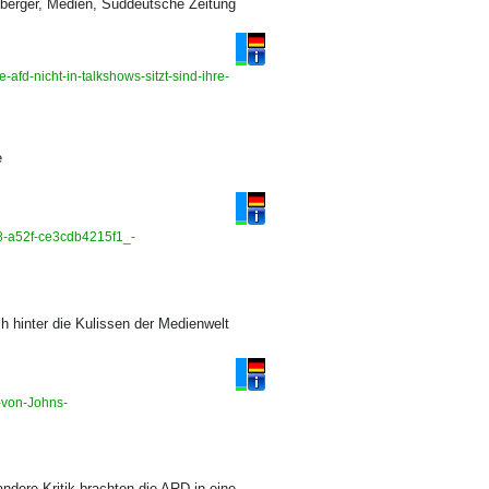
berger, Medien, Süddeutsche Zeitung
fd-nicht-in-talkshows-sitzt-sind-ihre-
e
08-a52f-ce3cdb4215f1_-
 hinter die Kulissen der Medienwelt
-von-Johns-
ndere Kritik brachten die ARD in eine