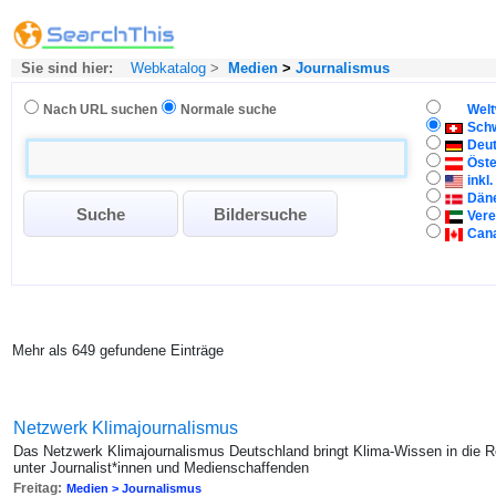
Sie sind hier:
Webkatalog
>
Medien
>
Journalismus
Nach URL suchen
Normale suche
Welt
Sch
Deu
Öste
inkl
Dän
Vere
Can
Mehr als 649 gefundene Einträge
Netzwerk Klimajournalismus
Das Netzwerk Klimajournalismus Deutschland bringt Klima-Wissen in die 
unter Journalist*innen und Medienschaffenden
Freitag:
Medien > Journalismus