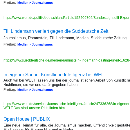
Freitag:
Medien > Journalismus
https://www.welt.de/politik/deutschland/article152409705/Bundestag-stellt-Expert
Till Lindemann verliert gegen die Süddeutsche Zeit
Journalismus, Rammstein, Till Lindemann, Medien, Süddeutsche Zeitung
Freitag:
Medien > Journalismus
https://www.sueddeutsche.de/medien/rammstein-lindemann-casting-urteil-1.62
In eigener Sache: Künstliche Intelligenz bei WELT
Auch wir bei WELT lassen uns bei der journalistischen Arbeit von künstliche
Richtlinien, die wir uns dafür gegeben haben
Freitag:
Medien > Journalismus
https://www.welt.de/services/kuenstliche-intelligenz/article247336268/In-eigener
WELT-Das-sind-unsere-Richtlinien.html
Open House | PUBLIX
Eine neue Heimat für alle, die Journalismus machen, Öffentlichkeit gestalt
Medienhaus für Morgen Hier und in Berlin