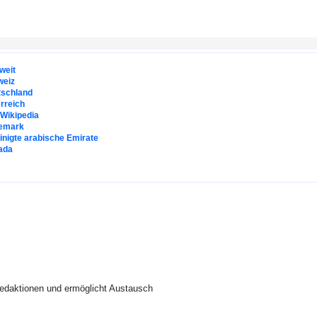
weit
weiz
tschland
rreich
. Wikipedia
emark
inigte arabische Emirate
ada
Redaktionen und ermöglicht Austausch