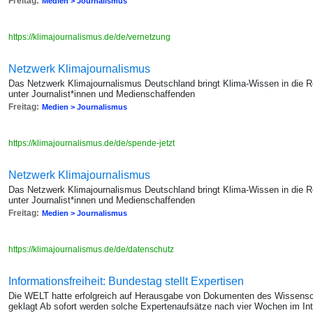
Freitag:
Medien > Journalismus
https://klimajournalismus.de/de/vernetzung
Netzwerk Klimajournalismus
Das Netzwerk Klimajournalismus Deutschland bringt Klima-Wissen in die 
unter Journalist*innen und Medienschaffenden
Freitag:
Medien > Journalismus
https://klimajournalismus.de/de/spende-jetzt
Netzwerk Klimajournalismus
Das Netzwerk Klimajournalismus Deutschland bringt Klima-Wissen in die 
unter Journalist*innen und Medienschaffenden
Freitag:
Medien > Journalismus
https://klimajournalismus.de/de/datenschutz
Informationsfreiheit: Bundestag stellt Expertisen
Die WELT hatte erfolgreich auf Herausgabe von Dokumenten des Wissensc
geklagt Ab sofort werden solche Expertenaufsätze nach vier Wochen im Inte