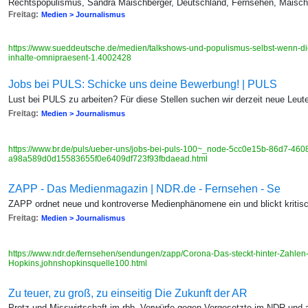
Rechtspopulismus, Sandra Maischberger, Deutschland, Fernsehen, Maisch
Freitag:
Medien > Journalismus
https://www.sueddeutsche.de/medien/talkshows-und-populismus-selbst-wenn-die-a
inhalte-omnipraesent-1.4002428
Jobs bei PULS: Schicke uns deine Bewerbung! | PULS
Lust bei PULS zu arbeiten? Für diese Stellen suchen wir derzeit neue Leut
Freitag:
Medien > Journalismus
https://www.br.de/puls/ueber-uns/jobs-bei-puls-100~_node-5cc0e15b-86d7-46
a98a589d0d15583655f0e6409df723f93fbdaead.html
ZAPP - Das Medienmagazin | NDR.de - Fernsehen - Se
ZAPP ordnet neue und kontroverse Medienphänomene ein und blickt kritisch
Freitag:
Medien > Journalismus
https://www.ndr.de/fernsehen/sendungen/zapp/Corona-Das-steckt-hinter-Zahlen
Hopkins,johnshopkinsquelle100.html
Zu teuer, zu groß, zu einseitig Die Zukunft der AR
Protz und Misswirtschaft im rbb, Vorwürfe gegen Vorgesetzte im NDR und a