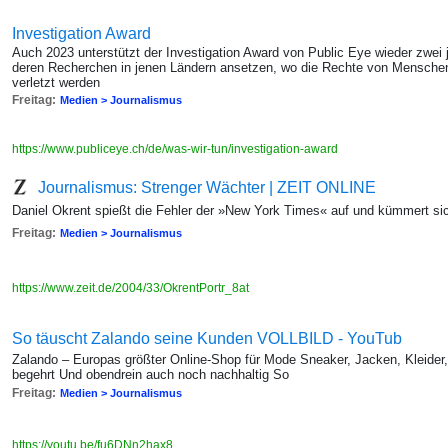
Investigation Award
Auch 2023 unterstützt der Investigation Award von Public Eye wieder zwei j
deren Recherchen in jenen Ländern ansetzen, wo die Rechte von Mensche
verletzt werden
Freitag:
Medien > Journalismus
https://www.publiceye.ch/de/was-wir-tun/investigation-award
Journalismus: Strenger Wächter | ZEIT ONLINE
Daniel Okrent spießt die Fehler der »New York Times« auf und kümmert si
Freitag:
Medien > Journalismus
https://www.zeit.de/2004/33/OkrentPortr_8at
So täuscht Zalando seine Kunden VOLLBILD - YouTub
Zalando – Europas größter Online-Shop für Mode Sneaker, Jacken, Kleider
begehrt Und obendrein auch noch nachhaltig So
Freitag:
Medien > Journalismus
https://youtu.be/fu6DNn2hax8