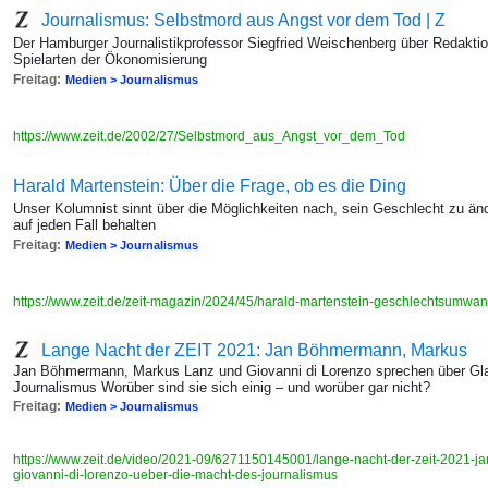
Journalismus: Selbstmord aus Angst vor dem Tod | Z
Der Hamburger Journalistikprofessor Siegfried Weischenberg über Redaktio
Spielarten der Ökonomisierung
Freitag:
Medien > Journalismus
https://www.zeit.de/2002/27/Selbstmord_aus_Angst_vor_dem_Tod
Harald Martenstein: Über die Frage, ob es die Ding
Unser Kolumnist sinnt über die Möglichkeiten nach, sein Geschlecht zu ände
auf jeden Fall behalten
Freitag:
Medien > Journalismus
https://www.zeit.de/zeit-magazin/2024/45/harald-martenstein-geschlechtsumwa
Lange Nacht der ZEIT 2021: Jan Böhmermann, Markus
Jan Böhmermann, Markus Lanz und Giovanni di Lorenzo sprechen über Gla
Journalismus Worüber sind sie sich einig – und worüber gar nicht?
Freitag:
Medien > Journalismus
https://www.zeit.de/video/2021-09/6271150145001/lange-nacht-der-zeit-2021
giovanni-di-lorenzo-ueber-die-macht-des-journalismus