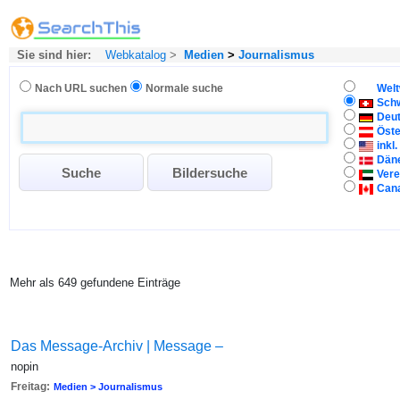
Sie sind hier:
Webkatalog
>
Medien
>
Journalismus
Nach URL suchen
Normale suche
Welt
Sch
Deu
Öste
inkl
Dän
Vere
Can
Mehr als 649 gefundene Einträge
Das Message-Archiv | Message –
nopin
Freitag:
Medien > Journalismus