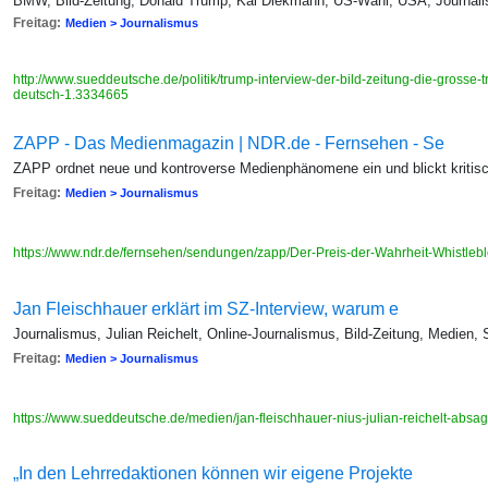
BMW, Bild-Zeitung, Donald Trump, Kai Diekmann, US-Wahl, USA, Journalis
Freitag:
Medien > Journalismus
http://www.sueddeutsche.de/politik/trump-interview-der-bild-zeitung-die-grosse
deutsch-1.3334665
ZAPP - Das Medienmagazin | NDR.de - Fernsehen - Se
ZAPP ordnet neue und kontroverse Medienphänomene ein und blickt kritisch
Freitag:
Medien > Journalismus
https://www.ndr.de/fernsehen/sendungen/zapp/Der-Preis-der-Wahrheit-Whistleb
Jan Fleischhauer erklärt im SZ-Interview, warum e
Journalismus, Julian Reichelt, Online-Journalismus, Bild-Zeitung, Medien,
Freitag:
Medien > Journalismus
https://www.sueddeutsche.de/medien/jan-fleischhauer-nius-julian-reichelt-absa
„In den Lehrredaktionen können wir eigene Projekte