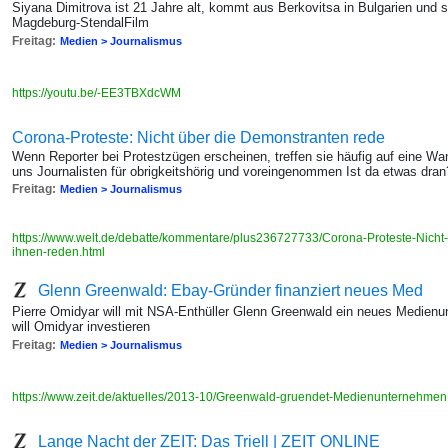
Siyana Dimitrova ist 21 Jahre alt, kommt aus Berkovitsa in Bulgarien und 
Magdeburg-StendalFilm
Freitag:
Medien > Journalismus
https://youtu.be/-EE3TBXdcWM
Corona-Proteste: Nicht über die Demonstranten rede
Wenn Reporter bei Protestzügen erscheinen, treffen sie häufig auf eine W
uns Journalisten für obrigkeitshörig und voreingenommen Ist da etwas dra
Freitag:
Medien > Journalismus
https://www.welt.de/debatte/kommentare/plus236727733/Corona-Proteste-Nicht
ihnen-reden.html
Glenn Greenwald: Ebay-Gründer finanziert neues Med
Pierre Omidyar will mit NSA-Enthüller Glenn Greenwald ein neues Medienu
will Omidyar investieren
Freitag:
Medien > Journalismus
https://www.zeit.de/aktuelles/2013-10/Greenwald-gruendet-Medienunternehme
Lange Nacht der ZEIT: Das Triell | ZEIT ONLINE