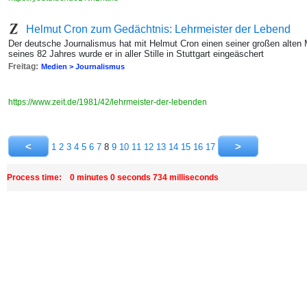
Helmut Cron zum Gedächtnis: Lehrmeister der Lebend
Der deutsche Journalismus hat mit Helmut Cron einen seiner großen alten 
seines 82 Jahres wurde er in aller Stille in Stuttgart eingeäschert
Freitag:
Medien > Journalismus
https://www.zeit.de/1981/42/lehrmeister-der-lebenden
1
2
3
4
5
6
7
8
9
10
11
12
13
14
15
16
17
Process time: 0 minutes 0 seconds 734 milliseconds