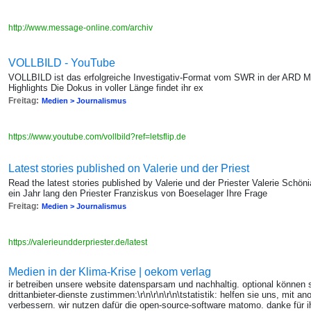
http://www.message-online.com/archiv
VOLLBILD - YouTube
VOLLBILD ist das erfolgreiche Investigativ-Format vom SWR in der ARD Me
Highlights Die Dokus in voller Länge findet ihr ex
Freitag:
Medien > Journalismus
https://www.youtube.com/vollbild?ref=letsflip.de
Latest stories published on Valerie und der Priest
Read the latest stories published by Valerie und der Priester Valerie Schönia
ein Jahr lang den Priester Franziskus von Boeselager Ihre Frage
Freitag:
Medien > Journalismus
https://valerieundderpriester.de/latest
Medien in der Klima-Krise | oekom verlag
ir betreiben unsere website datensparsam und nachhaltig. optional können 
drittanbieter-dienste zustimmen:\r\n\r\n\r\n\tstatistik: helfen sie uns, mit 
verbessern. wir nutzen dafür die open-source-software matomo. danke für ihr