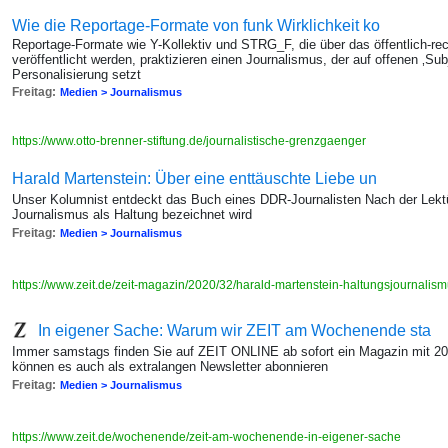
Wie die Reportage-Formate von funk Wirklichkeit ko
Reportage-Formate wie Y-Kollektiv und STRG_F, die über das öffentlich-re
veröffentlicht werden, praktizieren einen Journalismus, der auf offenen ‚S
Personalisierung setzt
Freitag:
Medien > Journalismus
https://www.otto-brenner-stiftung.de/journalistische-grenzgaenger
Harald Martenstein: Über eine enttäuschte Liebe un
Unser Kolumnist entdeckt das Buch eines DDR-Journalisten Nach der Lektü
Journalismus als Haltung bezeichnet wird
Freitag:
Medien > Journalismus
https://www.zeit.de/zeit-magazin/2020/32/harald-martenstein-haltungsjournalis
In eigener Sache: Warum wir ZEIT am Wochenende sta
Immer samstags finden Sie auf ZEIT ONLINE ab sofort ein Magazin mit 2
können es auch als extralangen Newsletter abonnieren
Freitag:
Medien > Journalismus
https://www.zeit.de/wochenende/zeit-am-wochenende-in-eigener-sache