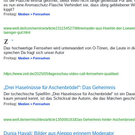
Ist die Flasche einmal geöffnet, bleibt Wein nicht lange genießbar Für alle, 
es nun eine Aromaschutz-Flasche Verhindert sie, dass übrig gebliebener W
kippt?
Freitag:
Medien > Fernsehen
www.welt.de/icon/service/article231154527/Winemaster-aus-Hoehle-der-Loewe
laenger-gut.html
"
Das hochwertige Fernsehen wird unterwandert von O-Tönen, die Leute in d
sprechen Da fragt sich unser Autor
Freitag:
Medien > Fernsehen
https://www.zeit.de/2025/05/tagesschau-video-call-fernsehen-qualitaet
„Drei Haselnüsse für Aschenbrödel“: Das Geheimnis
Der tschechische Spielfilm „Drei Haselnüsse für Aschenbrödel“ ist ein Dau
kaum jemand kennt, ist das Schicksal der Autorin, die das Märchen geschr
Freitag:
Medien > Fernsehen
www.welt.de/vermischtes/article135006163/Das-Geheimnis-hinter-Aschenbroede
Dunja Hayali: Bilder aus Aleppo erinnern Moderator