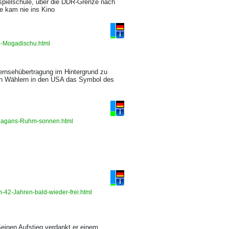
uspielschule, über die DDR-Grenze nach
me kam nie ins Kino
h-Mogadischu.html
ernsehübertragung im Hintergrund zu
ven Wählern in den USA das Symbol des
-Reagans-Ruhm-sonnen.html
-42-Jahren-bald-wieder-frei.html
Seinen Aufstieg verdankt er einem