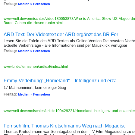
Freitag:
Medien > Fernsehen
www.welt.de/vermischtes/video180053878/Who-is-America-Show-US-Abgeordnete
Baron-Cohen-die-Hosen-runter.html
ARD Text: Der Videotext der ARD ergänzt das BR Fer
Lesen Sie die Tafeln des ARD Textes als Online-Version Die neusten Nachr
aktuelle Verkehrslage - alle Informationen sind per Mausklick verfügbar
Freitag:
Medien > Fernsehen
www.br.de/fernsehen/ardtext/index.html
Emmy-Verleihung: „Homeland“ – Intelligenz und erzä
17 Mal nominiert, kein einziger Sieg
Freitag:
Medien > Fernsehen
www.welt.de/vermischtes/article109429221/Homeland-Intelligenz-und-erzaehl
Fernsehfilm: Thomas Kretschmanns Weg nach Mogadisc
Thomas Kretschmann war Sonntagabend in dem TV-Film Mogadischu zu sehe