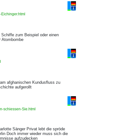
e-Eichinger.html
e Schiffe zum Beispiel oder einen
der Atombombe
ml
r am afghanischen Kundusfluss zu
hichte aufgerollt
nn-schiessen-Sie.html
rlotte Sänger Privat lebt die spröde
erlin Doch immer wieder muss sich die
heimnisse aufzudecken