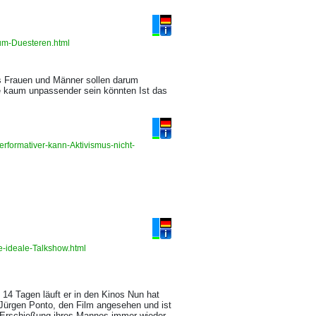
zum-Duesteren.html
s Frauen und Männer sollen darum
ie kaum unpassender sein könnten Ist das
rformativer-kann-Aktivismus-nicht-
e-ideale-Talkshow.html
14 Tagen läuft er in den Kinos Nun hat
Jürgen Ponto, den Film angesehen und ist
die Erschießung ihres Mannes immer wieder