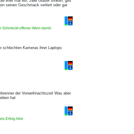
die eher mal ein, zwei Gläser trinken, gibt
ein seinen Geschmack verliert oder gar
n-Schmeckt-offener-Wein-damit-
ie schlechten Kameras ihrer Laptops
erbrenner der Vorweihnachtszeit Was aber
ieben hat
ls-Erfolg.html