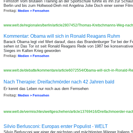
Filmstoff Vom brutalen Training an der Sportschule führte es ihn zur Scha
Berlin und bis zum Hollwood-Dreh mit Angelina Jolie Doch einer seiner Fil
Freitag:
Medien > Fernsehen
www.welt.de/regionales/berlin/article2807452/Thomas-Kretschmanns-Weg-nac
Kommentar: Obama will sich in Ronald Reagans Ruhm
Barack Obama legt viel Wert darauf, dass das Brandenburger Tor bei der F
sehen ist Das Tor ist seit Ronald Reagans Rede von 1987 bei konservati
Sieges im Kalten Krieg geworden
Freitag:
Medien > Fernsehen
www.welt.de/debatte/kommentare/article6072554/Obama-will-sich-in-Ronald
Nach Therapie: Dreifachmörder nach 42 Jahren bald
Er kennt das Leben nur noch aus dem Fernsehen
Freitag:
Medien > Fernsehen
www.welt.de/vermischtes/weltgeschehen/article13769416/Dreifachmoerder-nach
Silvio Berlusconi: Europas erster Populist - WELT
Silvio Berlusconi war einer der reichsten und mächtigsten Männer Italiens 