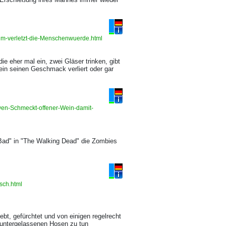
ilm-verletzt-die-Menschenwuerde.html
die eher mal ein, zwei Gläser trinken, gibt
ein seinen Geschmack verliert oder gar
wen-Schmeckt-offener-Wein-damit-
Bad" in "The Walking Dead" die Zombies
isch.html
ebt, gefürchtet und von einigen regelrecht
runtergelassenen Hosen zu tun