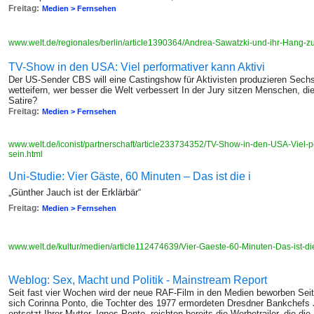
Freitag:
Medien > Fernsehen
www.welt.de/regionales/berlin/article1390364/Andrea-Sawatzki-und-ihr-Hang-
TV-Show in den USA: Viel performativer kann Aktivi
Der US-Sender CBS will eine Castingshow für Aktivisten produzieren Sech
wetteifern, wer besser die Welt verbessert In der Jury sitzen Menschen, d
Satire?
Freitag:
Medien > Fernsehen
www.welt.de/iconist/partnerschaft/article233734352/TV-Show-in-den-USA-Viel-pe
sein.html
Uni-Studie: Vier Gäste, 60 Minuten – Das ist die i
„Günther Jauch ist der Erklärbär“
Freitag:
Medien > Fernsehen
www.welt.de/kultur/medien/article112474639/Vier-Gaeste-60-Minuten-Das-ist-di
Weblog: Sex, Macht und Politik - Mainstream Report
Seit fast vier Wochen wird der neue RAF-Film in den Medien beworben Seit 
sich Corinna Ponto, die Tochter des 1977 ermordeten Dresdner Bankchefs 
entsetzt Ihrer Mutter, Ignes Ponto, reichten bereits die Werbetrailer, die 