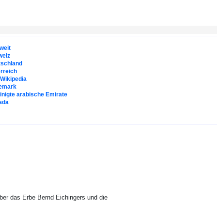
weit
weiz
tschland
rreich
. Wikipedia
emark
inigte arabische Emirate
ada
ber das Erbe Bernd Eichingers und die