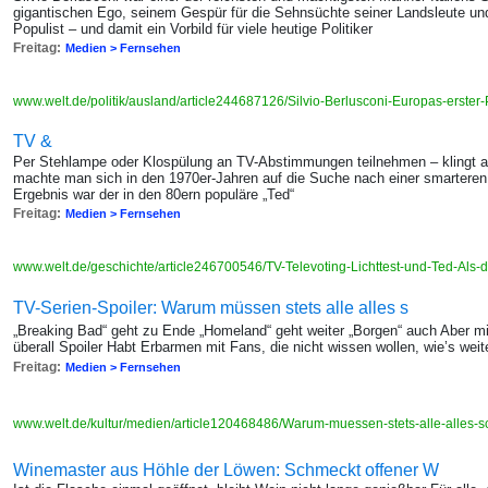
gigantischen Ego, seinem Gespür für die Sehnsüchte seiner Landsleute un
Populist – und damit ein Vorbild für viele heutige Politiker
Freitag:
Medien > Fernsehen
www.welt.de/politik/ausland/article244687126/Silvio-Berlusconi-Europas-erster-
TV &
Per Stehlampe oder Klospülung an TV-Abstimmungen teilnehmen – klingt a
machte man sich in den 1970er-Jahren auf die Suche nach einer smarteren
Ergebnis war der in den 80ern populäre „Ted“
Freitag:
Medien > Fernsehen
www.welt.de/geschichte/article246700546/TV-Televoting-Lichttest-und-Ted-Als-
TV-Serien-Spoiler: Warum müssen stets alle alles s
„Breaking Bad“ geht zu Ende „Homeland“ geht weiter „Borgen“ auch Aber mi
überall Spoiler Habt Erbarmen mit Fans, die nicht wissen wollen, wie’s weit
Freitag:
Medien > Fernsehen
www.welt.de/kultur/medien/article120468486/Warum-muessen-stets-alle-alles
Winemaster aus Höhle der Löwen: Schmeckt offener W