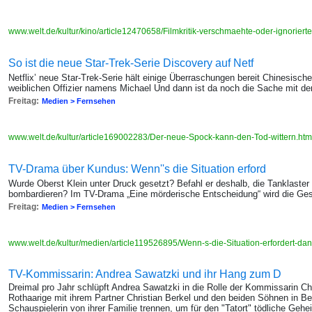
www.welt.de/kultur/kino/article12470658/Filmkritik-verschmaehte-oder-ignoriert
So ist die neue Star-Trek-Serie Discovery auf Netf
Netflix’ neue Star-Trek-Serie hält einige Überraschungen bereit Chinesisch
weiblichen Offizier namens Michael Und dann ist da noch die Sache mit 
Freitag:
Medien > Fernsehen
www.welt.de/kultur/article169002283/Der-neue-Spock-kann-den-Tod-wittern.ht
TV-Drama über Kundus: Wenn''s die Situation erford
Wurde Oberst Klein unter Druck gesetzt? Befahl er deshalb, die Tanklaste
bombardieren? Im TV-Drama „Eine mörderische Entscheidung“ wird die Gesc
Freitag:
Medien > Fernsehen
www.welt.de/kultur/medien/article119526895/Wenn-s-die-Situation-erfordert-da
TV-Kommissarin: Andrea Sawatzki und ihr Hang zum D
Dreimal pro Jahr schlüpft Andrea Sawatzki in die Rolle der Kommissarin Cha
Rothaarige mit ihrem Partner Christian Berkel und den beiden Söhnen in B
Schauspielerin von ihrer Familie trennen, um für den "Tatort" tödliche Ge