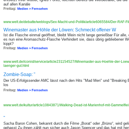
auf allen Kanäle
Freitag:
Medien > Fernsehen
www.welt.de/debatte/weblogs/Sex-Macht-und-Politik/article6065584/Der-RAF-F
Winemaster aus Höhle der Löwen: Schmeckt offener W
Ist die Flasche einmal geöffnet, bleibt Wein nicht lange genießbar Für alle, 
es nun eine Aromaschutz-Flasche Verhindert sie, dass übrig gebliebener W
kippt?
Freitag:
Medien > Fernsehen
www.welt.de/iconist/service/article231154527/Winemaster-aus-Hoehle-der-Loe
laenger-gut.html
Zombie-Soap: "
Der US-Erfolgssender AMC lässt nach den Hits "Mad Men" und "Breaking 
los
Freitag:
Medien > Fernsehen
www.welt.de/kultur/article10843871/Walking-Dead-ist-Marienhof-mit-Gammelfle
"
Sacha Baron Cohen, bekannt durch die Filme „Borat“ oder „Brüno“, wird geli
gehasst Zu ihnen zählt nun sicher auch Jason Spencer und das hat mit he