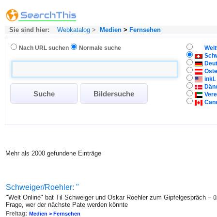
Sie sind hier:
Webkatalog
>
Medien
>
Fernsehen
Nach URL suchen
Normale suche
Welt
Sch
Deu
Öste
inkl
Dän
Vere
Can
Mehr als 2000 gefundene Einträge
Schweiger/Roehler: "
"Welt Online" bat Til Schweiger und Oskar Roehler zum Gipfelgespräch – ü
Frage, wer der nächste Pate werden könnte
Freitag:
Medien > Fernsehen