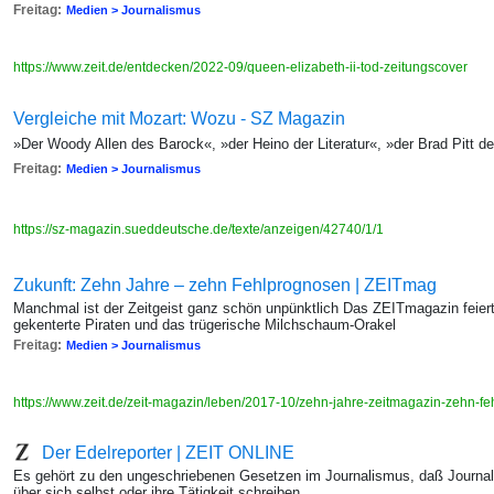
Freitag:
Medien > Journalismus
https://www.zeit.de/entdecken/2022-09/queen-elizabeth-ii-tod-zeitungscover
Vergleiche mit Mozart: Wozu - SZ Magazin
»Der Woody Allen des Barock«, »der Heino der Literatur«, »der Brad Pitt d
Freitag:
Medien > Journalismus
https://sz-magazin.sueddeutsche.de/texte/anzeigen/42740/1/1
Zukunft: Zehn Jahre – zehn Fehlprognosen | ZEITmag
Manchmal ist der Zeitgeist ganz schön unpünktlich Das ZEITmagazin feiert
gekenterte Piraten und das trügerische Milchschaum-Orakel
Freitag:
Medien > Journalismus
https://www.zeit.de/zeit-magazin/leben/2017-10/zehn-jahre-zeitmagazin-zehn-
Der Edelreporter | ZEIT ONLINE
Es gehört zu den ungeschriebenen Gesetzen im Journalismus, daß Journa
über sich selbst oder ihre Tätigkeit schreiben