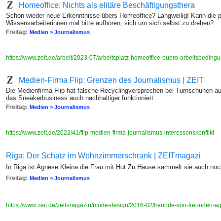
Homeoffice: Nichts als elitäre Beschäftigungsthera
Schon wieder neue Erkenntnisse übers Homeoffice? Langweilig! Kann die pri
Wissensarbeiterinnen mal bitte aufhören, sich um sich selbst zu drehen?
Freitag:
Medien > Journalismus
https://www.zeit.de/arbeit/2023-07/arbeitsplatz-homeoffice-buero-arbeitsbedin
Medien-Firma Flip: Grenzen des Journalismus | ZEIT
Die Medienfirma Flip hat falsche Recyclingversprechen bei Turnschuhen au
das Sneakerbusiness auch nachhaltiger funktioniert
Freitag:
Medien > Journalismus
https://www.zeit.de/2022/41/flip-medien-firma-journalismus-interessenskonflikt
Riga: Der Schatz im Wohnzimmerschrank | ZEITmagazi
In Riga ist Agnese Kleina die Frau mit Hut Zu Hause sammelt sie auch no
Freitag:
Medien > Journalismus
https://www.zeit.de/zeit-magazin/mode-design/2016-02/freunde-von-freunden-a