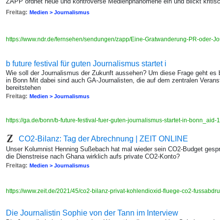
ZAPP ordnet neue und kontroverse Medienphänomene ein und blickt kritisch
Freitag:
Medien > Journalismus
https://www.ndr.de/fernsehen/sendungen/zapp/Eine-Gratwanderung-PR-oder-J
b future festival für guten Journalismus startet i
Wie soll der Journalismus der Zukunft aussehen? Um diese Frage geht es b
in Bonn Mit dabei sind auch GA-Journalisten, die auf dem zentralen Verans
bereitstehen
Freitag:
Medien > Journalismus
https://ga.de/bonn/b-future-festival-fuer-guten-journalismus-startet-in-bonn_ai
CO2-Bilanz: Tag der Abrechnung | ZEIT ONLINE
Unser Kolumnist Henning Sußebach hat mal wieder sein CO2-Budget gespre
die Dienstreise nach Ghana wirklich aufs private CO2-Konto?
Freitag:
Medien > Journalismus
https://www.zeit.de/2021/45/co2-bilanz-privat-kohlendioxid-fluege-co2-fussabdr
Die Journalistin Sophie von der Tann im Interview