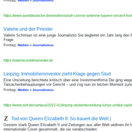
Freitag:
Medien > Journalismus
https://www.sueddeutsche.de/medien/sarah-connor-antenne-bayern-vincent-ho
Valerie und der Priester
Valerie Schönian ist eine junge Journalistin Sie begleitet ein Jahr lang den
Frage
Freitag:
Medien > Journalismus
https://valerieundderpriester.de
Leipzig: Immobilieninvestor zieht Klage gegen Stud
Eine Unizeitung berichtete kritisch über eine Investmentfirma Die ging weg
Tatsachenbehauptungen vor Gericht – und zog nun im letzten Moment zur
Freitag:
Medien > Journalismus
https://www.zeit.de/campus/2022-01/leipzig-studentenzeitung-luhze-united-capita
Tod von Queen Elizabeth II: So trauert die Welt |
Gestern starb Queen Elizabeth II und Zeitungen aus aller Welt widmen ihr 
internationale Cover gesammelt, die sie verabschieden