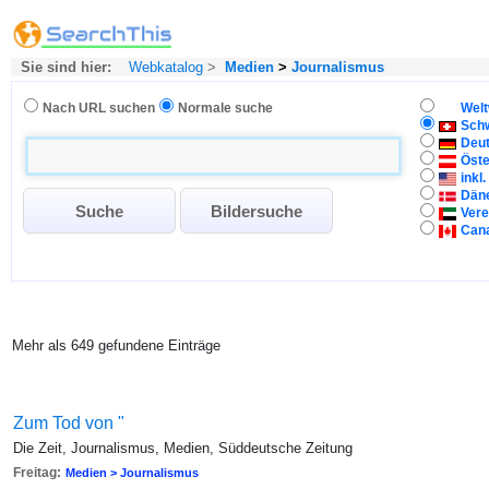
Sie sind hier:
Webkatalog
>
Medien
>
Journalismus
Nach URL suchen
Normale suche
Welt
Sch
Deu
Öste
inkl
Dän
Vere
Can
Mehr als 649 gefundene Einträge
Zum Tod von "
Die Zeit, Journalismus, Medien, Süddeutsche Zeitung
Freitag:
Medien > Journalismus