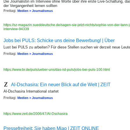
Die Journalistin im Interview ohne Worte über ihre erste Live-Schaltung, 
der Vergangenheit lernen sollten
Freitag:
Medien > Journalismus
https://sz-magazin.sueddeutsche.de/sagen-sie-jetzt-nichts/sophie-von-der-tann-jo
interview-94339
Jobs bei PULS: Schicke uns deine Bewerbung! | Über
Lust bei PULS zu arbeiten? Für diese Stellen suchen wir derzeit neue Leut
Freitag:
Medien > Journalismus
https://www.br.de/puls/ueber-uns/das-ist-puls/jobs-bei-puls-100.html
Al-Dschasira: Ein neuer Blick auf die Welt | ZEIT
Al-Dschasira International startet
Freitag:
Medien > Journalismus
https://www.zeit.de/2006/47/Al-Dschasira
Pressefreiheit: Sie haben Miao | ZEIT ONLINE