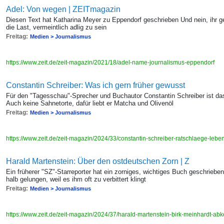
Adel: Von wegen | ZEITmagazin
Diesen Text hat Katharina Meyer zu Eppendorf geschrieben Und nein, ihr g
die Last, vermeintlich adlig zu sein
Freitag:
Medien > Journalismus
https://www.zeit.de/zeit-magazin/2021/18/adel-name-journalismus-eppendorf
Constantin Schreiber: Was ich gern früher gewusst
Für den "Tagesschau"-Sprecher und Buchautor Constantin Schreiber ist d
Auch keine Sahnetorte, dafür liebt er Matcha und Olivenöl
Freitag:
Medien > Journalismus
https://www.zeit.de/zeit-magazin/2024/33/constantin-schreiber-ratschlaege-lebe
Harald Martenstein: Über den ostdeutschen Zorn | Z
Ein früherer "SZ"-Starreporter hat ein zorniges, wichtiges Buch geschrieb
halb gelungen, weil es ihm oft zu verbittert klingt
Freitag:
Medien > Journalismus
https://www.zeit.de/zeit-magazin/2024/37/harald-martenstein-birk-meinhardt-a