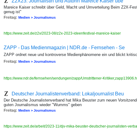
Z2X23: Journalistin und Autorin Mareice Kaiser übe
Mareice Kaiser schreibt über Geld, Macht und Umverteilung Beim Z2X-Festiva
genug ist"
Freitag:
Medien > Journalismus
https://www.zeit.de/z2x/2023-08/z2x-2023-ideenfestival-mareice-kaiser
ZAPP - Das Medienmagazin | NDR.de - Fernsehen - Se
ZAPP ordnet neue und kontroverse Medienphänomene ein und blickt kritisch
Freitag:
Medien > Journalismus
https://www.ndr.de/fernsehen/sendungen/zapp/Umstrittener-Kritiker,zapp13906.
Deutscher Journalistenverband: Lokaljournalist Beu
Der Deutsche Journalistenverband hat Mika Beuster zum neuen Vorsitzenden
guten Journalismus wieder "Wumms" geben
Freitag:
Medien > Journalismus
https://www.zeit.de/arbeit/2023-11/djv-mika-beuster-deutscher-journalisten-ver