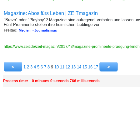
Magazine: Abos fürs Leben | ZEITmagazin
"Bravo" oder "Playboy"? Magazine sind aufregend, verboten und lassen uns
Fünf Prominente stellen ihre heimlichen Lieblinge vor
Freitag:
Medien > Journalismus
https://www.zeit.de/zeit-magazin/2017/43/magazine-prominente-praegung-kindh
1
2
3
4
5
6
7
8
9
10
11
12
13
14
15
16
17
Process time: 0 minutes 0 seconds 766 milliseconds