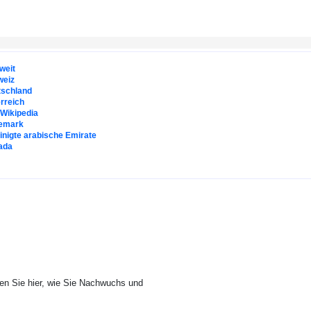
weit
weiz
tschland
rreich
. Wikipedia
emark
inigte arabische Emirate
ada
en Sie hier, wie Sie Nachwuchs und