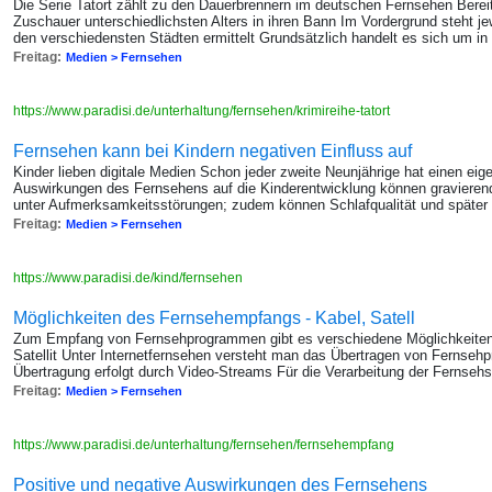
Die Serie Tatort zählt zu den Dauerbrennern im deutschen Fernsehen Bereits
Zuschauer unterschiedlichsten Alters in ihren Bann Im Vordergrund steht je
den verschiedensten Städten ermittelt Grundsätzlich handelt es sich um in
Freitag:
Medien > Fernsehen
https://www.paradisi.de/unterhaltung/fernsehen/krimireihe-tatort
Fernsehen kann bei Kindern negativen Einfluss auf
Kinder lieben digitale Medien Schon jeder zweite Neunjährige hat einen ei
Auswirkungen des Fernsehens auf die Kinderentwicklung können gravierend 
unter Aufmerksamkeitsstörungen; zudem können Schlafqualität und später
Freitag:
Medien > Fernsehen
https://www.paradisi.de/kind/fernsehen
Möglichkeiten des Fernsehempfangs - Kabel, Satell
Zum Empfang von Fernsehprogrammen gibt es verschiedene Möglichkeiten
Satellit Unter Internetfernsehen versteht man das Übertragen von Fernseh
Übertragung erfolgt durch Video-Streams Für die Verarbeitung der Fernsehs
Freitag:
Medien > Fernsehen
https://www.paradisi.de/unterhaltung/fernsehen/fernsehempfang
Positive und negative Auswirkungen des Fernsehens