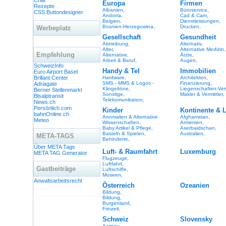
Chat
Europa
Firmen
Rezepte
Albanien
,
Büroservice
,
CSS Buttondesigner
Andorra
,
Cad & Cam
,
Belgien
,
Dienstleis­tungen
,
Bosnien-Herzegowina
,
Drucken
,
Werbeplatz
Gesellschaft
Gesundheit
Abtreibung
,
Alternativ
,
Alter
,
Alternative Medizin
,
Empfehlung
Alternative
,
Ärzte
,
Arbeit & Beruf
,
Augen
,
SchweizInfo
Handy & Tel
Immobilien
Euro Airport Basel
Brillant Center
Hardware
,
Architekten
,
SMS - MMS & Logos -
Finanzierung
,
Adriagate
Klingeltöne
,
Liegenschaften-Ver
Berner Stellenmarkt
Sonstige
,
Makler & Vermittler
,
Blsalptransit
Telekomunikation
,
News.ch
Persönlich.com
Kinder
Kontinente & 
bahnOnline.ch
Anomalien & Alternative
Afghanistan
,
Meteo
Wissenschaften
,
Armenien
,
Baby Artikel & Pflege
,
Aserbaidschan
,
Basteln & Spielen
,
Australien
,
META-TAGS
Behinderte
,
Über META Tags
Luft- & Raumfahrt
Luxemburg
META TAG Generator
Flugzeuge
,
Luftfahrt
,
Gastbeiträge
Luftschiffe
,
Museen
,
Anwaltsarbeitsrecht
Österreich
Ozeanien
Bildung
,
Bildung
,
Burgenland
,
Freizeit
,
Schweiz
Slovensky
Aargau
,