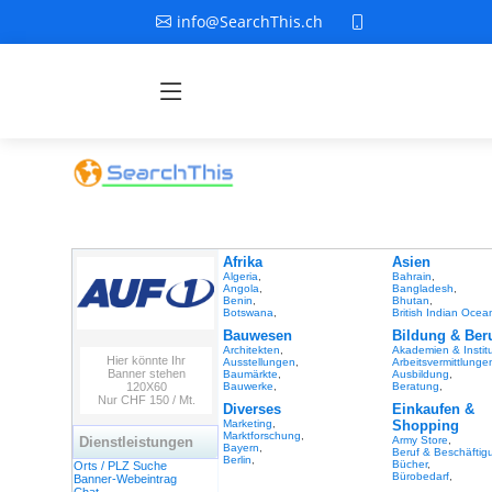
info@SearchThis.ch
Afrika
Asien
Algeria
,
Bahrain
,
Angola
,
Bangladesh
,
Benin
,
Bhutan
,
Botswana
,
British Indian Ocean
Bauwesen
Bildung & Ber
Architekten
,
Akademien & Instit
Hier könnte Ihr
Ausstellungen
,
Arbeitsvermittlunge
Banner stehen
Baumärkte
,
Ausbildung
,
120X60
Bauwerke
,
Beratung
,
Nur CHF 150 / Mt.
Diverses
Einkaufen &
Marketing
,
Shopping
Marktforschung
,
Dienstleistungen
Army Store
,
Bayern
,
Beruf & Beschäftig
Berlin
,
Bücher
,
Orts / PLZ Suche
Bürobedarf
,
Banner-Webeintrag