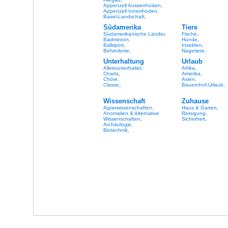
Appenzell Ausserrhoden
,
Appenzell Innerrhoden
,
Basel-Landschaft
,
Südamerika
Tiere
Südamerikanische Länder
,
Fische
,
Badminton
,
Hunde
,
Ballsport
,
Insekten
,
Behinderte
,
Nagetiere
,
Unterhaltung
Urlaub
Alleinunterhalter
,
Afrika
,
Charts
,
Amerika
,
Chöre
,
Asien
,
Classic
,
Bauernhof-Urlaub
,
Wissenschaft
Zuhause
Agrarwissenschaften
,
Haus & Garten
,
Anomalien & Alternative
Reinigung
,
Wissenschaften
,
Sicherheit
,
Archäologie
,
Biotechnik
,