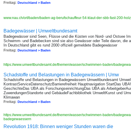
Freitag:
Deutschland > Baden
www.nau.ch/ort/baden/baden-ag-berufschauffeur-54-klaut-der-sbb-fast-200-ho
Badegewässer | Umweltbundesamt
Badegewässer sind Seen, Flüsse und die Küsten von Nord- und Ostsee Im 
Schwimm- und Badebecken sind sie also Gewässer oder Teile davon, die am
In Deutschland gibt es rund 2000 offiziell gemeldete Badegewässer
Freitag:
Deutschland > Baden
https://www.umweltbundesamt.de/themen/wasser/schwimmen-baden/badegew
Schadstoffe und Belastungen in Badegewässern | Umw
Schadstoffe und Belastungen in Badegewässern Umweltbundesamt Umwelt
KontrastServiceDatenschutzBarrierefreiheit Hauptnavigation StartDas UBA
GeschichteDas UBA als ForschungseinrichtungDas UBA als ArbeitgeberAu
ZuwendungenStandorte und GebäudeFachbibliothek UmweltKunst und Umw
Klimawan
Freitag:
Deutschland > Baden
https://www.umweltbundesamt.de/themen/wasser/schwimmen-baden/badegewaes
badegewaessern
Revolution 1918: Binnen weniger Stunden waren die