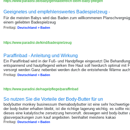
https://www.paradisi.de/baby/genitalbereich-beim-baby-pflegen
Geeignetes und empfehlenswertes Badespielzeug -
Für die meisten Babys wird das Baden zum willkommenen Planschvergnüg
einem geliebten Badespielzeug
Freitag:
Deutschland > Baden
https://www.paradisi.de/kind/badespielzeug
Paraffinbad - Anleitung und Wirkung
Ein Paraffinbad wird in der Fuß- und Handpflege eingesetzt Die Behandlung
entspannend und hautpflegend wirken Ihre Haut soll hierdurch optimal mit F
versorgt werden Ganz nebenbei werden durch die entstehende Wärme auch
Freitag:
Deutschland > Baden
https://www.paradisi.de/nagelpflege/paraffinbad
So nutzen Sie die Vorteile der Body-Butter für un
bodybutter monkey businessum themabodybutter ist eine sehr hochwertige k
der body-butter erhalten bleibt, ist die richtige lagerung wichtig. es sollte 
dieses eine katalytische zersetzung hervorruft. deswegen wird body-butter 
glasverpackungen zum kauf angeboten. beinhaltet meistens kakao
Freitag:
Deutschland > Baden