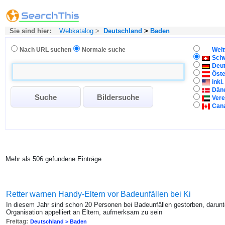
Sie sind hier:
Webkatalog
>
Deutschland
>
Baden
Nach URL suchen
Normale suche
Welt
Sch
Deu
Öste
inkl
Dän
Vere
Can
Mehr als 506 gefundene Einträge
Retter warnen Handy-Eltern vor Badeunfällen bei Ki
In diesem Jahr sind schon 20 Personen bei Badeunfällen gestorben, darun
Organisation appelliert an Eltern, aufmerksam zu sein
Freitag:
Deutschland > Baden