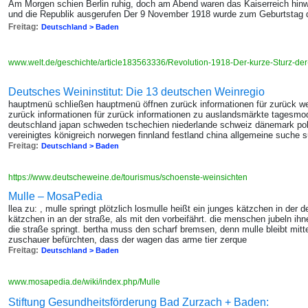
Am Morgen schien Berlin ruhig, doch am Abend waren das Kaiserreich hinw
und die Republik ausgerufen Der 9 November 1918 wurde zum Geburtstag 
Freitag:
Deutschland > Baden
www.welt.de/geschichte/article183563336/Revolution-1918-Der-kurze-Sturz-der
Deutsches Weininstitut: Die 13 deutschen Weinregio
hauptmenü schließen hauptmenü öffnen zurück informationen für zurück we
zurück informationen für zurück informationen zu auslandsmärkte tages
deutschland japan schweden tschechien niederlande schweiz dänemark pol
vereinigtes königreich norwegen finnland festland china allgemeine suche s
Freitag:
Deutschland > Baden
https://www.deutscheweine.de/tourismus/schoenste-weinsichten
Mulle – MosaPedia
llea zu: , mulle springt plötzlich losmulle heißt ein junges kätzchen in der
kätzchen in an der straße, als mit den vorbeifährt. die menschen jubeln ihne
die straße springt. bertha muss den scharf bremsen, denn mulle bleibt mitte
zuschauer befürchten, dass der wagen das arme tier zerque
Freitag:
Deutschland > Baden
www.mosapedia.de/wiki/index.php/Mulle
Stiftung Gesundheitsförderung Bad Zurzach + Baden: