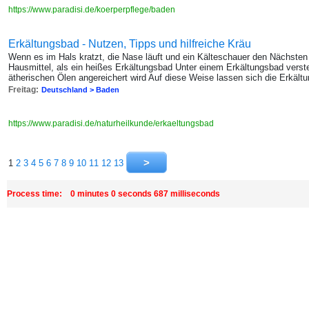
https://www.paradisi.de/koerperpflege/baden
Erkältungsbad - Nutzen, Tipps und hilfreiche Kräu
Wenn es im Hals kratzt, die Nase läuft und ein Kälteschauer den Nächsten 
Hausmittel, als ein heißes Erkältungsbad Unter einem Erkältungsbad verst
ätherischen Ölen angereichert wird Auf diese Weise lassen sich die Erkält
Freitag:
Deutschland > Baden
https://www.paradisi.de/naturheilkunde/erkaeltungsbad
1
2
3
4
5
6
7
8
9
10
11
12
13
Process time: 0 minutes 0 seconds 687 milliseconds