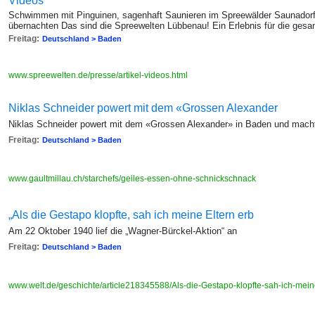
Videos
Schwimmen mit Pinguinen, sagenhaft Saunieren im Spreewälder Saunadorf
übernachten Das sind die Spreewelten Lübbenau! Ein Erlebnis für die gesa
Freitag:
Deutschland > Baden
www.spreewelten.de/presse/artikel-videos.html
Niklas Schneider powert mit dem «Grossen Alexander
Niklas Schneider powert mit dem «Grossen Alexander» in Baden und macht 
Freitag:
Deutschland > Baden
www.gaultmillau.ch/starchefs/geiles-essen-ohne-schnickschnack
„Als die Gestapo klopfte, sah ich meine Eltern erb
Am 22 Oktober 1940 lief die „Wagner-Bürckel-Aktion“ an
Freitag:
Deutschland > Baden
www.welt.de/geschichte/article218345588/Als-die-Gestapo-klopfte-sah-ich-mein