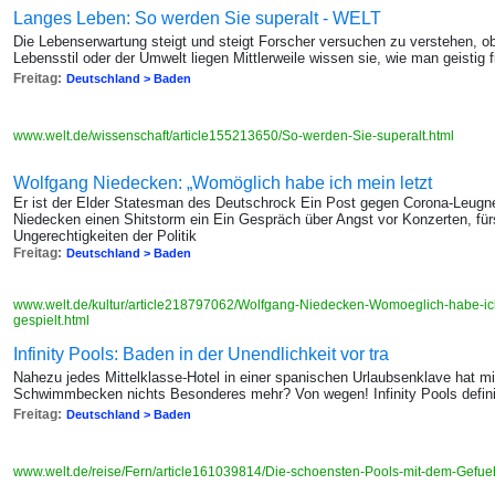
Langes Leben: So werden Sie superalt - WELT
Die Lebenserwartung steigt und steigt Forscher versuchen zu verstehen, o
Lebensstil oder der Umwelt liegen Mittlerweile wissen sie, wie man geistig fi
Freitag:
Deutschland > Baden
www.welt.de/wissenschaft/article155213650/So-werden-Sie-superalt.html
Wolfgang Niedecken: „Womöglich habe ich mein letzt
Er ist der Elder Statesman des Deutschrock Ein Post gegen Corona-Leug
Niedecken einen Shitstorm ein Ein Gespräch über Angst vor Konzerten, fü
Ungerechtigkeiten der Politik
Freitag:
Deutschland > Baden
www.welt.de/kultur/article218797062/Wolfgang-Niedecken-Womoeglich-habe-ich
gespielt.html
Infinity Pools: Baden in der Unendlichkeit vor tra
Nahezu jedes Mittelklasse-Hotel in einer spanischen Urlaubsenklave hat mit
Schwimmbecken nichts Besonderes mehr? Von wegen! Infinity Pools defini
Freitag:
Deutschland > Baden
www.welt.de/reise/Fern/article161039814/Die-schoensten-Pools-mit-dem-Gefue