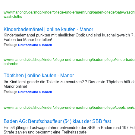
www.manor.ch/de/shop/kinder/pflege-und-ernaehrung/baden-pflege/babywaschla
washcloths
Kinderbademäntel | online kaufen - Manor
Kinderbademäntel punkten mit niedlicher Optik und sind kuschelig-weich ? J
Farben bei Manor bestellen!
Freitag:
Deutschland > Baden
www.manor.ch/de/shop/kinder/pflege-und-ernaehrung/baden-pflege/kinderbadem
bathrobe
Töpfchen | online kaufen - Manor
Ihr Kind lernt gerade die Toilette zu benutzen? ? Das erste Töpfchen hilft 
Manor online!
Freitag:
Deutschland > Baden
www.manor.ch/de/shop/kinder/pflege-und-ernaehrung/baden-pflege/toepfchen/c/k
Baden AG: Berufschauffeur (54) klaut der SBB fast
Ein 54-jähriger Lastwagenfahrer entwendete der SBB in Baden rund 197 H
Strafe zahlen und bekommt eine Freiheitsstrafe