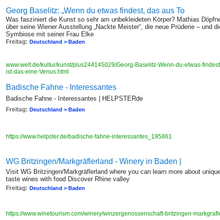
Georg Baselitz: „Wenn du etwas findest, das aus To
Was fasziniert die Kunst so sehr am unbekleideten Körper? Mathias Döpfne
über seine Wiener Ausstellung „Nackte Meister“, die neue Prüderie – und d
Symbiose mit seiner Frau Elke
Freitag:
Deutschland > Baden
www.welt.de/kultur/kunst/plus244145029/Georg-Baselitz-Wenn-du-etwas-findest
ist-das-eine-Venus.html
Badische Fahne - Interessantes
Badische Fahne - Interessantes | HELPSTERde
Freitag:
Deutschland > Baden
https://www.helpster.de/badische-fahne-interessantes_195861
WG Britzingen/Markgräflerland - Winery in Baden |
Visit WG Britzingen/Markgräflerland where you can learn more about uniqu
taste wines with food Discover Rhine valley
Freitag:
Deutschland > Baden
https://www.winetourism.com/winery/winzergenossenschaft-britzingen-markgraf