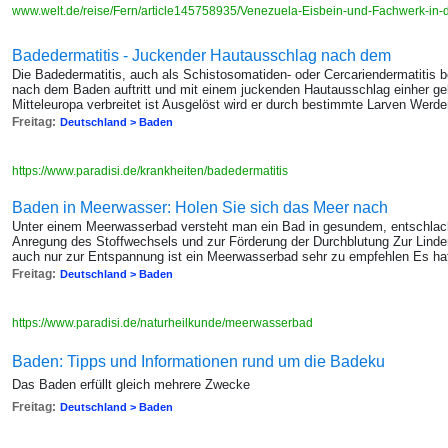
www.welt.de/reise/Fern/article145758935/Venezuela-Eisbein-und-Fachwerk-in-
Badedermatitis - Juckender Hautausschlag nach dem
Die Badedermatitis, auch als Schistosomatiden- oder Cercariendermatitis b
nach dem Baden auftritt und mit einem juckenden Hautausschlag einher g
Mitteleuropa verbreitet ist Ausgelöst wird er durch bestimmte Larven Werd
Freitag:
Deutschland > Baden
https://www.paradisi.de/krankheiten/badedermatitis
Baden in Meerwasser: Holen Sie sich das Meer nach
Unter einem Meerwasserbad versteht man ein Bad in gesundem, entschla
Anregung des Stoffwechsels und zur Förderung der Durchblutung Zur Lind
auch nur zur Entspannung ist ein Meerwasserbad sehr zu empfehlen Es hat
Freitag:
Deutschland > Baden
https://www.paradisi.de/naturheilkunde/meerwasserbad
Baden: Tipps und Informationen rund um die Badeku
Das Baden erfüllt gleich mehrere Zwecke
Freitag:
Deutschland > Baden